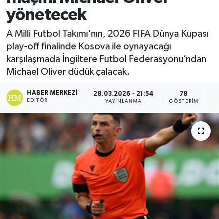
yönetecek
A Milli Futbol Takımı'nın, 2026 FIFA Dünya Kupası
play-off finalinde Kosova ile oynayacağı
karşılaşmada İngiltere Futbol Federasyonu’ndan
Michael Oliver düdük çalacak.
HABER MERKEZI
28.03.2026 - 21:54
78
EDITÖR
YAYINLANMA
GÖSTERIM
O