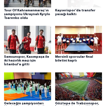
Tour Of Kahramanmaraş’ın
Kayserispor’da transfer
şampiyonu Ukraynalı Kyrylo
yasağı kalktı
Tsarenko oldu
Samsunspor, Kasımpaşa ile
Mersinli sporcular final
iki hazırlık maçı için
biletini kaptı
İstanbul’a gitti
Geleceğin şampiyonları
Göztepe ile Trabzonspor,