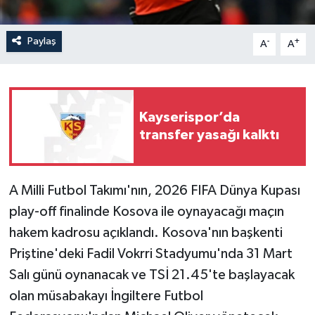
Paylaş
-
+
A
A
Kayserispor’da
transfer yasağı kalktı
A Milli Futbol Takımı'nın, 2026 FIFA Dünya Kupası
play-off finalinde Kosova ile oynayacağı maçın
hakem kadrosu açıklandı. Kosova'nın başkenti
Priştine'deki Fadil Vokrri Stadyumu'nda 31 Mart
Salı günü oynanacak ve TSİ 21.45'te başlayacak
olan müsabakayı İngiltere Futbol