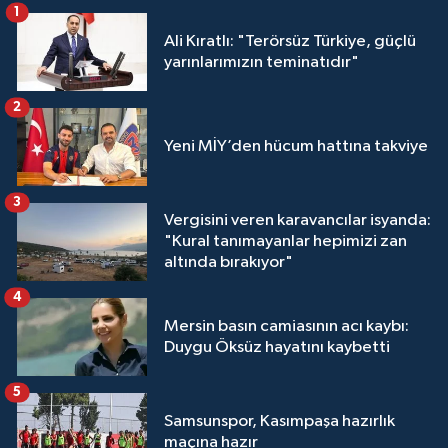
1
Ali Kıratlı: "Terörsüz Türkiye, güçlü
yarınlarımızın teminatıdır"
2
Yeni MİY’den hücum hattına takviye
3
Vergisini veren karavancılar isyanda:
"Kural tanımayanlar hepimizi zan
altında bırakıyor"
4
Mersin basın camiasının acı kaybı:
Duygu Öksüz hayatını kaybetti
5
Samsunspor, Kasımpaşa hazırlık
maçına hazır