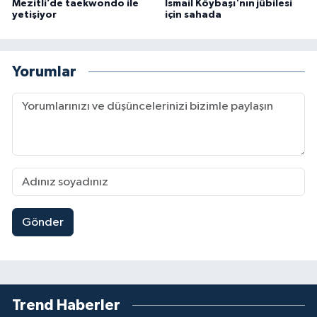
Mezitli’de taekwondo ile
İsmail Köybaşı'nın jübilesi
yetişiyor
için sahada
Yorumlar
Gönder
Trend Haberler