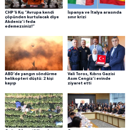
CHP'li Kış “Avrupa kendi
İspanya ve İtalya arasında
çöpünden kurtulacak diye
sınır krizi
Akdeniz’i feda
edemezsiniz!”
ABD’de yangın söndürme
Vali Toros, Kıbrıs Gazisi
helikopteri düştü: 2 kişi
Asım Cengiz’i evinde
kayıp
ziyaret etti