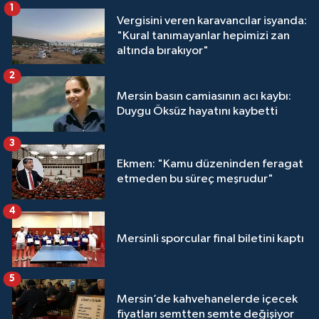
1
Vergisini veren karavancılar isyanda:
"Kural tanımayanlar hepimizi zan
altında bırakıyor"
2
Mersin basın camiasının acı kaybı:
Duygu Öksüz hayatını kaybetti
3
Ekmen: "Kamu düzeninden feragat
etmeden bu süreç meşrudur"
4
Mersinli sporcular final biletini kaptı
5
Mersin’de kahvehanelerde içecek
fiyatları semtten semte değişiyor