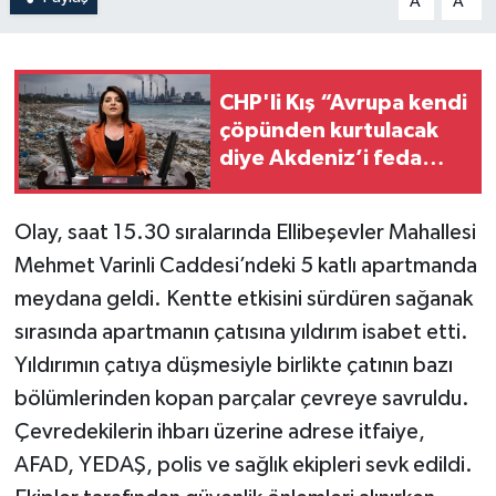
A
A
CHP'li Kış “Avrupa kendi
çöpünden kurtulacak
diye Akdeniz’i feda
edemezsiniz!”
Olay, saat 15.30 sıralarında Ellibeşevler Mahallesi
Mehmet Varinli Caddesi’ndeki 5 katlı apartmanda
meydana geldi. Kentte etkisini sürdüren sağanak
sırasında apartmanın çatısına yıldırım isabet etti.
Yıldırımın çatıya düşmesiyle birlikte çatının bazı
bölümlerinden kopan parçalar çevreye savruldu.
Çevredekilerin ihbarı üzerine adrese itfaiye,
AFAD, YEDAŞ, polis ve sağlık ekipleri sevk edildi.