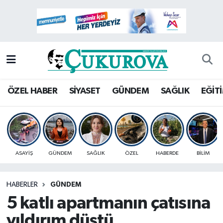
Mersin Nöbetçi Eczaneler
Mersin Hava Durumu
Mersin Namaz Vakitleri
ÖZEL HABER
SİYASET
GÜNDEM
SAĞLIK
EĞİT
Mersin Trafik Yoğunluk Haritası
Süper Lig Puan Durumu ve Fikstür
ASAYİŞ
GÜNDEM
SAĞLIK
ÖZEL
HABERDE
BİLİM
Tüm Manşetler
HABERLER
GÜNDEM
Son Dakika Haberleri
5 katlı apartmanın çatısına
Haber Arşivi
yıldırım düştü