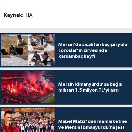
Kaynak:
İHA
Mersin’de sıcaktan kaçışın yolu
Toroslar’ın zirvesinde
karsambaç keyfi
Mersin İdmanyurdu’na bağış
miktarı 1,5 milyon TL'yi aştı
Mabel Matiz'den memleketine
ve Mersin İdmanyurdu’na jest