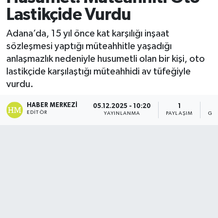
Lastikçide Vurdu
Adana’da, 15 yıl önce kat karşılığı inşaat
sözleşmesi yaptığı müteahhitle yaşadığı
anlaşmazlık nedeniyle husumetli olan bir kişi, oto
lastikçide karşılaştığı müteahhidi av tüfeğiyle
vurdu.
HABER MERKEZI
05.12.2025 - 10:20
1
EDITÖR
YAYINLANMA
PAYLAŞIM
GÖ