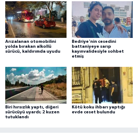
Arızalanan otomobilini
Bedriye'nin cesedini
yolda bırakan alkollü
battaniyeye sarıp
sürücü, kaldırımda uyudu
kayınvalidesiyle sohbet
etmiş
Biri hırsızlık yaptı, diğeri
Kötü koku ihbarı yaptığı
sürücüyü uyardı; 2 kuzen
evde ceset bulundu
tutuklandı