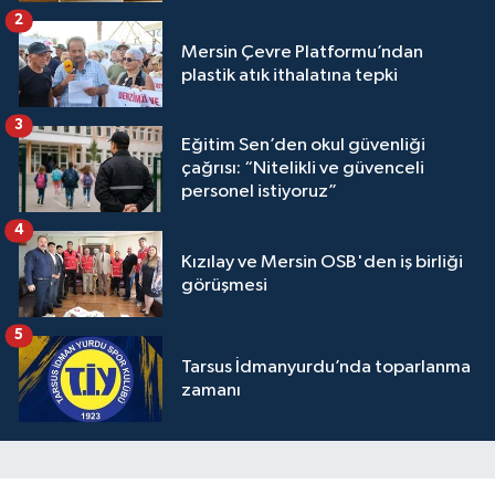
2
Mersin Çevre Platformu’ndan
plastik atık ithalatına tepki
3
Eğitim Sen’den okul güvenliği
çağrısı: “Nitelikli ve güvenceli
personel istiyoruz”
4
Kızılay ve Mersin OSB'den iş birliği
görüşmesi
5
Tarsus İdmanyurdu’nda toparlanma
zamanı