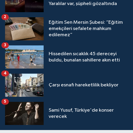
Yaralılar var, şüpheli gözaltında
2
Eğitim Sen Mersin Şubesi: “Eğitim
emekçileri sefalete mahkum
edilemez”
3
Hissedilen sıcaklık 45 dereceyi
buldu, bunalan sahillere akın etti
4
Çarşı esnafı hareketlilik bekliyor
5
Sami Yusuf, Türkiye'de konser
verecek