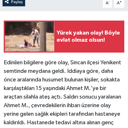
Paylaş
-
+
A
A
Yürek yakan olay! Böyle
evlat olmaz olsun!
Edinilen bilgilere göre olay, Sincan ilçesi Yenikent
semtinde meydana geldi. İddiaya göre, daha
önce aralarında husumet bulunan kişiler, sokakta
karşılaştıkları 15 yaşındaki Ahmet M.'ye bir
araçtan silahla ateş açtı. Saldırı sonucu yaralanan
Ahmet M., çevredekilerin ihbarı üzerine olay
yerine gelen sağlık ekipleri tarafından hastaneye
kaldırıldı. Hastanede tedavi altına alınan genç