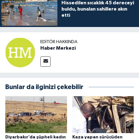
Hissedilen sıcaklık 45 dereceyi
buldu, bunalan sahillere akın
etti
EDITÖR HAKKINDA
Haber Merkezi
Bunlar da ilginizi çekebilir
Diyarbakır’da şüpheli kadın
Kaza yapan sürücüden