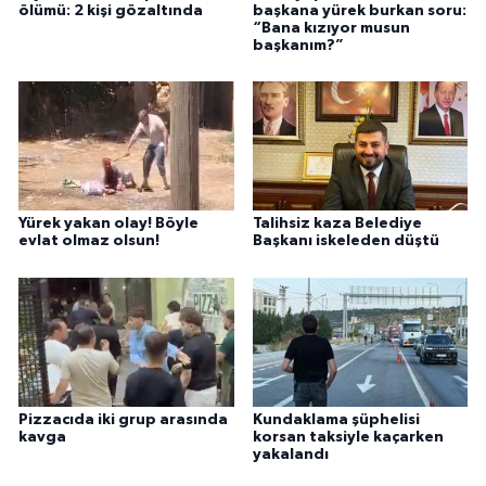
ölümü: 2 kişi gözaltında
başkana yürek burkan soru:
“Bana kızıyor musun
başkanım?”
Yürek yakan olay! Böyle
Talihsiz kaza Belediye
evlat olmaz olsun!
Başkanı iskeleden düştü
Pizzacıda iki grup arasında
Kundaklama şüphelisi
kavga
korsan taksiyle kaçarken
yakalandı