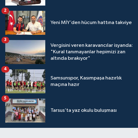
2
Yeni MİY’den hücum hattına takviye
3
Vergisini veren karavancılar isyanda:
"Kural tanımayanlar hepimizi zan
altında bırakıyor"
4
Samsunspor, Kasımpaşa hazırlık
maçına hazır
5
Tarsus’ta yaz okulu buluşması