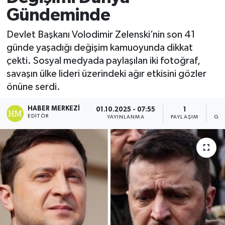
Gündeminde
Devlet Başkanı Volodimir Zelenski’nin son 41
günde yaşadığı değişim kamuoyunda dikkat
çekti. Sosyal medyada paylaşılan iki fotoğraf,
savaşın ülke lideri üzerindeki ağır etkisini gözler
önüne serdi.
HABER MERKEZI
01.10.2025 - 07:55
1
EDITÖR
YAYINLANMA
PAYLAŞIM
GÖ