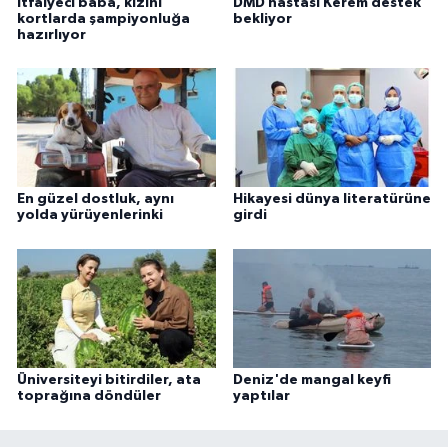
İtfaiyeci baba, kızını
DMD hastası Kerem destek
kortlarda şampiyonluğa
bekliyor
hazırlıyor
En güzel dostluk, aynı
Hikayesi dünya literatürüne
yolda yürüyenlerinki
girdi
Üniversiteyi bitirdiler, ata
Deniz'de mangal keyfi
toprağına döndüler
yaptılar