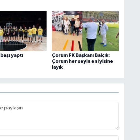
başı yaptı
Çorum FK Başkanı Balçık:
Çorum her şeyin en iyisine
layık