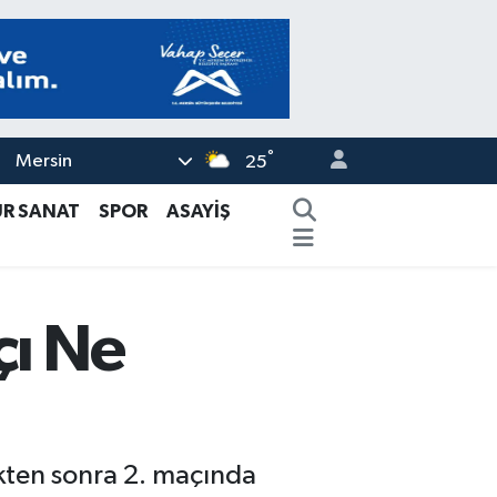
°
Mersin
25
ÜR SANAT
SPOR
ASAYİŞ
çı Ne
kten sonra 2. maçında