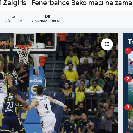
ki Zalgiris - Fenerbahçe Beko maçı ne zam
5
1 DK
GÖSTERIM
OKUNMA SÜRESI
T
1
2
3