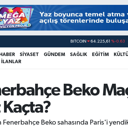
BITCOIN
64.225,61
%-0.63
DOLAR
47,7143
%0.16
 HABER
SİYASET
GÜNDEM
SAĞLIK
EĞİTİM
KÜLT
EURO
55,0317
%-0.02
 İLANLAR
STERLİN
64,2463
%0.07
GRAM ALTIN
6510.40
%0.45
enerbahçe Beko Ma
BİST100
13.799
%70
 Kaçta?
Fenerbahçe Beko sahasında Paris'i yendi