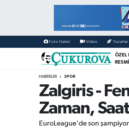
Mersin Nöbetçi Eczaneler
Mersin Hava Durumu
Foto Galeri
Video
Yazarlar
Mersin Namaz Vakitleri
ÖZEL
RESMİ
Mersin Trafik Yoğunluk Haritası
HABERLER
SPOR
Süper Lig Puan Durumu ve Fikstür
Zalgiris - F
Tüm Manşetler
Zaman, Saat
Son Dakika Haberleri
EuroLeague'de son şampiyon 
Haber Arşivi