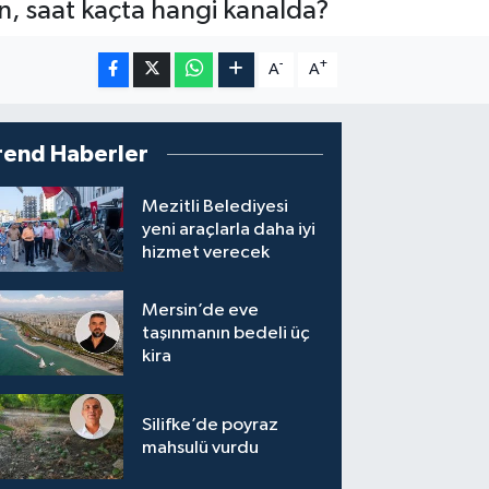
an, saat kaçta hangi kanalda?
-
+
A
A
rend Haberler
Mezitli Belediyesi
yeni araçlarla daha iyi
hizmet verecek
Mersin’de eve
taşınmanın bedeli üç
kira
Silifke’de poyraz
mahsulü vurdu