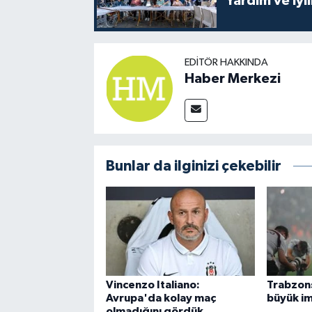
Yardım ve İyil
EDITÖR HAKKINDA
Haber Merkezi
Bunlar da ilginizi çekebilir
Vincenzo Italiano:
Trabzon
Avrupa'da kolay maç
büyük im
olmadığını gördük