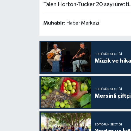
Talen Horton-Tucker 20 sayı üretti.
Muhabir:
Haber Merkezi
EDITÖRÜN SEÇTIĞI
Müzik ve hika
EDITÖRÜN SEÇTIĞI
Mersinli çift
EDITÖRÜN SEÇTIĞI