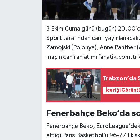
3 Ekim Cuma günü (bugün) 20.00’d
Sport tarafından canlı yayınlanacak. 
Zamojski (Polonya), Anne Panther 
maçın canlı anlatımı fanatik.com.tr
Trabzon’da S
İçeriği Görünt
Fenerbahçe Beko’da s
Fenerbahçe Beko, EuroLeague’deki
ettiği Paris Basketbol’u 96-77’lik s