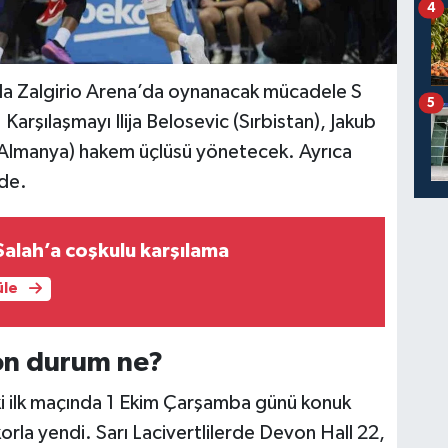
4
a Zalgirio Arena’da oynanacak mücadele S
5
Karşılaşmayı Ilija Belosevic (Sırbistan), Jakub
(Almanya) hakem üçlüsü yönetecek. Ayrıca
'de.
alah’a coşkulu karşılama
üle
on durum ne?
 ilk maçında 1 Ekim Çarşamba günü konuk
korla yendi. Sarı Lacivertlilerde Devon Hall 22,