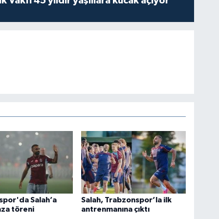
ik Vakfı 45 yıldır yaşlılara kucak açıyor
spor'da Salah’a
Salah, Trabzonspor’la ilk
za töreni
antrenmanına çıktı