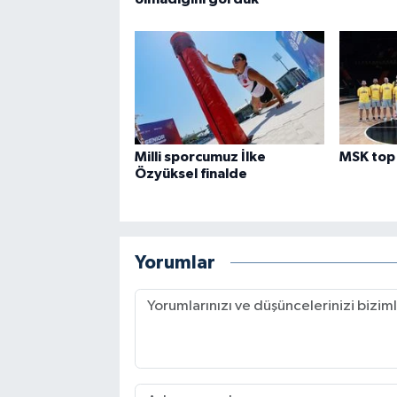
Milli sporcumuz İlke
MSK top 
Özyüksel finalde
Yorumlar