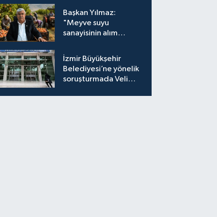
Başkan Yılmaz:
"Meyve suyu
sanayisinin alım
fiyatları yeniden
değerlendirilmeli''
İzmir Büyükşehir
Belediyesi’ne yönelik
soruşturmada Veli
Ağbaba'nın ağabeyi
tutuklandı