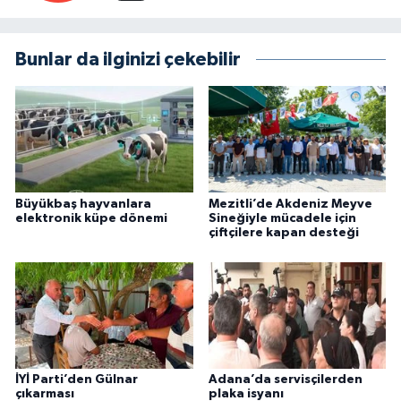
Bunlar da ilginizi çekebilir
Büyükbaş hayvanlara
Mezitli’de Akdeniz Meyve
elektronik küpe dönemi
Sineğiyle mücadele için
çiftçilere kapan desteği
İYİ Parti’den Gülnar
Adana’da servisçilerden
çıkarması
plaka isyanı