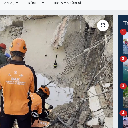
PAYLAŞIM
GÖSTERIM
OKUNMA SÜRESI
T
1
2
3
4