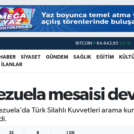
BITCOIN
64.643,95
%0.16
DOLAR
47,6704
%0
 HABER
SİYASET
GÜNDEM
SAĞLIK
EĞİTİM
KÜLT
 İLANLAR
EURO
55,0406
%-0.08
STERLİN
64,2143
%0
GRAM ALTIN
6500.87
%0.12
ezuela mesaisi de
BİST100
13.799
%70
zuela’da Türk Silahlı Kuvvetleri arama kur
di.
35
8
1 DK