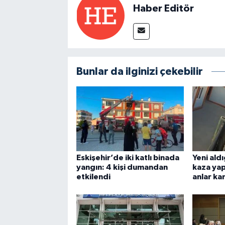
Haber Editör
Bunlar da ilginizi çekebilir
Eskişehir’de iki katlı binada
Yeni ald
yangın: 4 kişi dumandan
kaza yap
etkilendi
anlar k