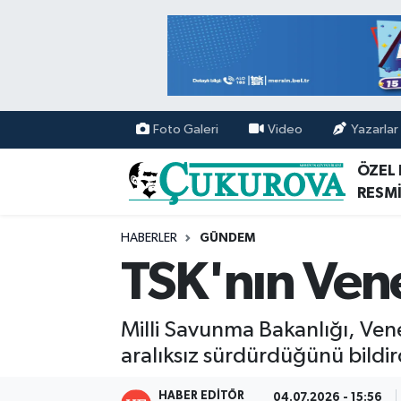
Mersin Nöbetçi Eczaneler
Mersin Hava Durumu
Foto Galeri
Video
Yazarlar
Mersin Namaz Vakitleri
ÖZEL
RESMİ
Mersin Trafik Yoğunluk Haritası
HABERLER
GÜNDEM
Süper Lig Puan Durumu ve Fikstür
TSK'nın Ven
Tüm Manşetler
Milli Savunma Bakanlığı, Vene
Son Dakika Haberleri
aralıksız sürdürdüğünü bildir
Haber Arşivi
HABER EDITÖR
04.07.2026 - 15:56