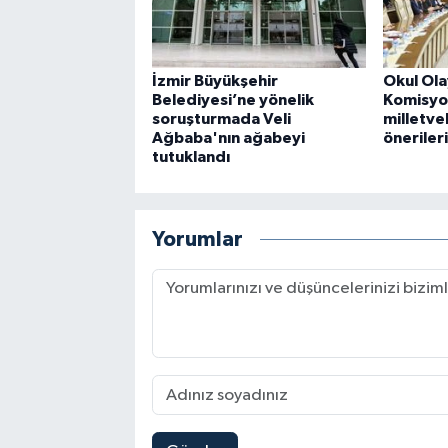
İzmir Büyükşehir
Okul Ola
Belediyesi’ne yönelik
Komisyo
soruşturmada Veli
milletvek
Ağbaba'nın ağabeyi
önerileri
tutuklandı
Yorumlar