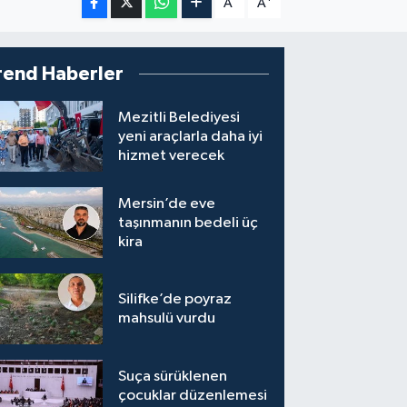
A
A
rend Haberler
Mezitli Belediyesi
yeni araçlarla daha iyi
hizmet verecek
Mersin’de eve
taşınmanın bedeli üç
kira
Silifke’de poyraz
mahsulü vurdu
Suça sürüklenen
çocuklar düzenlemesi