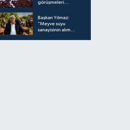
görüşmeleri
tamamlandı
Başkan Yılmaz:
"Meyve suyu
sanayisinin alım
fiyatları yeniden
değerlendirilmeli''