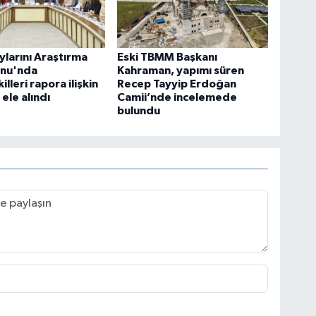
ylarını Araştırma
Eski TBMM Başkanı
nu'nda
Kahraman, yapımı süren
illeri rapora ilişkin
Recep Tayyip Erdoğan
 ele alındı
Camii’nde incelemede
bulundu