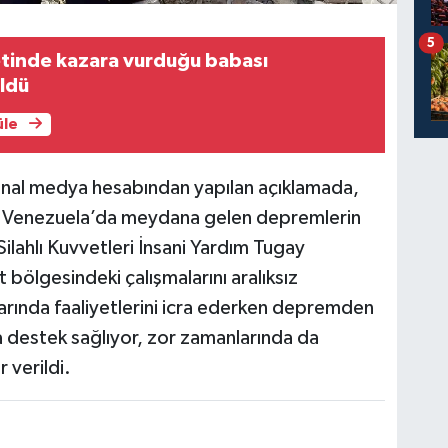
5
inde kazara vurduğu babası
ldü
üle
sanal medya hesabından yapılan açıklamada,
ar. Venezuela’da meydana gelen depremlerin
ilahlı Kuvvetleri İnsani Yardım Tugay
 bölgesindeki çalışmalarını aralıksız
larında faaliyetlerini icra ederken depremden
na destek sağlıyor, zor zamanlarında da
 verildi.