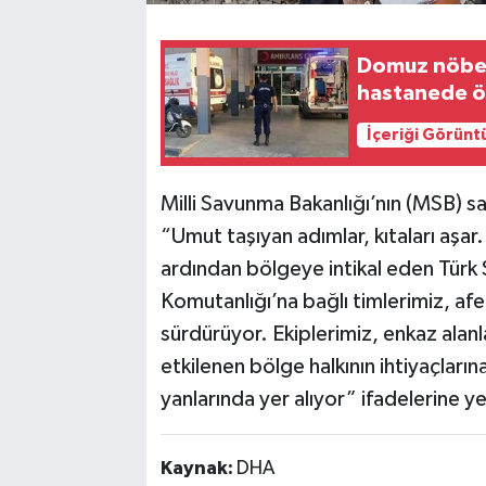
Domuz nöbet
hastanede ö
İçeriği Görünt
Milli Savunma Bakanlığı’nın (MSB) 
“Umut taşıyan adımlar, kıtaları aş
ardından bölgeye intikal eden Türk S
Komutanlığı’na bağlı timlerimiz, afet
sürdürüyor. Ekiplerimiz, enkaz alan
etkilenen bölge halkının ihtiyaçları
yanlarında yer alıyor” ifadelerine yer
Kaynak:
DHA