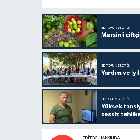
EDITÖRÜN SEÇTIĞI
Mersinli çift
EDITÖRÜN SEÇTIĞI
Yardım ve İyil
EDITÖRÜN SEÇTIĞI
Yüksek tansiy
sessiz tehlik
EDITÖR HAKKINDA