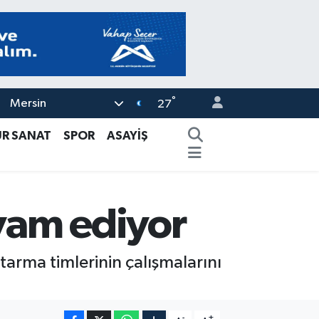
°
Mersin
27
ÜR SANAT
SPOR
ASAYİŞ
vam ediyor
tarma timlerinin çalışmalarını
-
+