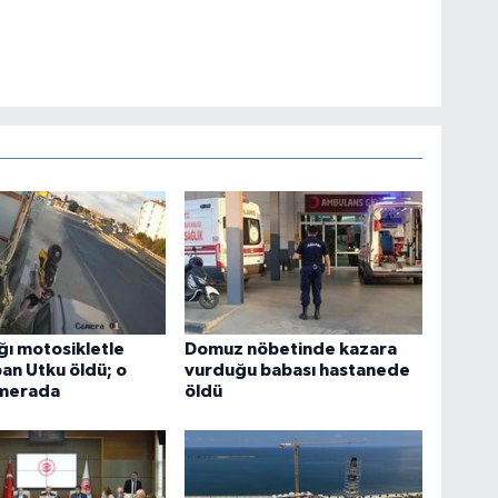
ığı motosikletle
Domuz nöbetinde kazara
an Utku öldü; o
vurduğu babası hastanede
amerada
öldü