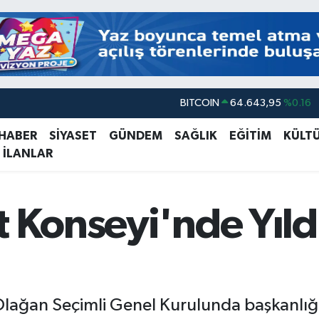
DOLAR
47,6006
%0.06
EURO
55,0250
%0.02
 HABER
SİYASET
GÜNDEM
SAĞLIK
EĞİTİM
KÜLT
 İLANLAR
STERLİN
64,2398
%0.2
GRAM ALTIN
6500.87
%0.12
BİST100
13.799
%70
t Konseyi'nde Yıld
BITCOIN
64.643,95
%0.16
 Olağan Seçimli Genel Kurulunda başkanlığa