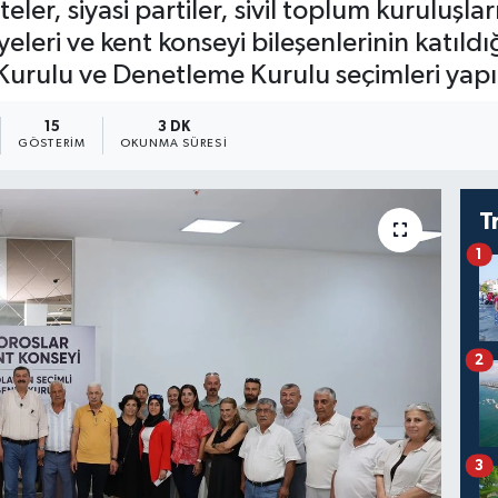
eler, siyasi partiler, sivil toplum kuruluşl
eleri ve kent konseyi bileşenlerinin katıld
Kurulu ve Denetleme Kurulu seçimleri yapı
15
3 DK
GÖSTERIM
OKUNMA SÜRESI
T
1
2
3