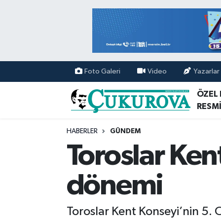
Mersin Nöbetçi Eczaneler
Mersin Hava Durumu
Foto Galeri
Video
Yazarlar
Mersin Namaz Vakitleri
ÖZEL
RESMİ
Mersin Trafik Yoğunluk Haritası
HABERLER
GÜNDEM
Süper Lig Puan Durumu ve Fikstür
Toroslar Ken
Tüm Manşetler
dönemi
Son Dakika Haberleri
Toroslar Kent Konseyi’nin 5.
Haber Arşivi