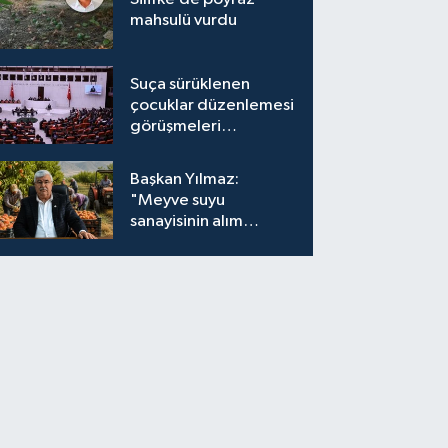
mahsulü vurdu
Suça sürüklenen
çocuklar düzenlemesi
görüşmeleri
tamamlandı
Başkan Yılmaz:
"Meyve suyu
sanayisinin alım
fiyatları yeniden
değerlendirilmeli''