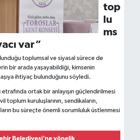
top
lu
ms
yacı var”
lunduğu toplumsal ve siyasal sürece de
erin bir arada yaşayabildiği, kimsenin
laşıya ihtiyaç bulunduğunu söyledi.
trafında ortak bir anlayışın güçlendirilmesi
vil toplum kuruluşlarının, sendikaların,
ların bu süreçte önemli sorumluluk üstlenmesi
ehir Belediyesi’ne yönelik