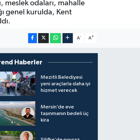
arı, meslek odaları, mahalle
ığı genel kurulda, Kent
ldı.
-
+
A
A
rend Haberler
Mezitli Belediyesi
yeni araçlarla daha iyi
hizmet verecek
Mersin’de eve
taşınmanın bedeli üç
kira
Silifke’de poyraz