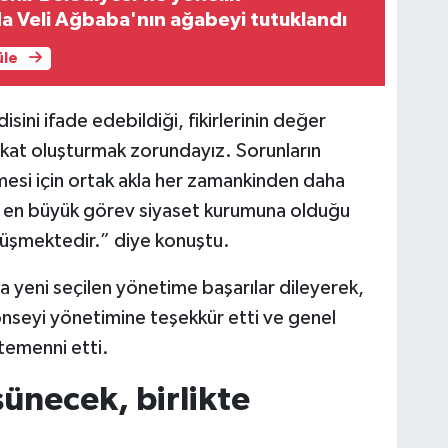
a Veli Ağbaba'nın ağabeyi tutuklandı
üle
sini ifade edebildiği, fikirlerinin değer
kat oluşturmak zorundayız. Sorunların
lmesi için ortak akla her zamankinden daha
e en büyük görev siyaset kurumuna olduğu
 düşmektedir.” diye konuştu.
 yeni seçilen yönetime başarılar dileyerek,
seyi yönetimine teşekkür etti ve genel
 temenni etti.
şünecek, birlikte