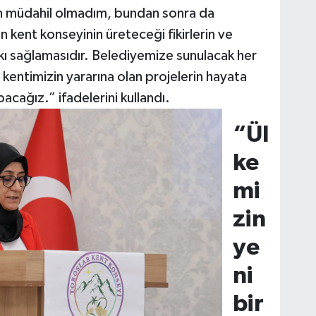
n müdahil olmadım, bundan sonra da
 kent konseyinin üreteceği fikirlerin ve
tkı sağlamasıdır. Belediyemize sunulacak her
kentimizin yararına olan projelerin hayata
acağız.” ifadelerini kullandı.
“Ül
ke
mi
zin
ye
ni
bir