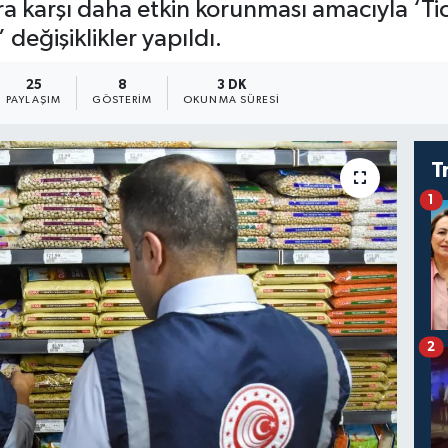
ara karşı daha etkin korunması amacıyla ‘Ti
eğişiklikler yapıldı.
25
8
3 DK
PAYLAŞIM
GÖSTERIM
OKUNMA SÜRESI
T
1
2