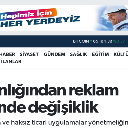
DOLAR
47,7239
%0.01
EURO
55,1823
%-0.06
 HABER
SİYASET
GÜNDEM
SAĞLIK
EĞİTİM
KÜLT
 İLANLAR
STERLİN
64,4329
%-0.02
GRAM ALTIN
6664.02
%0.05
BİST100
13.779
%-14
nlığından reklam
BITCOIN
65.184,38
%0.37
nde değişiklik
m ve haksız ticari uygulamalar yönetmeliğind