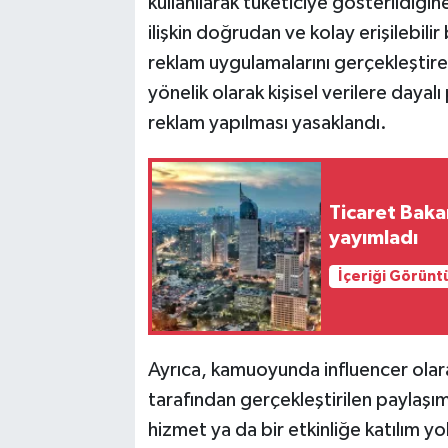
kullanılarak tüketiciye gösterildiğine
ilişkin doğrudan ve kolay erişilebilir 
reklam uygulamalarını gerçekleştireb
yönelik olarak kişisel verilere dayalı
reklam yapılması yasaklandı.
Ticaret Baka
yayımladı
İçeriği Görünt
Ayrıca, kamuoyunda influencer olarak
tarafından gerçekleştirilen paylaşım
hizmet ya da bir etkinliğe katılım 