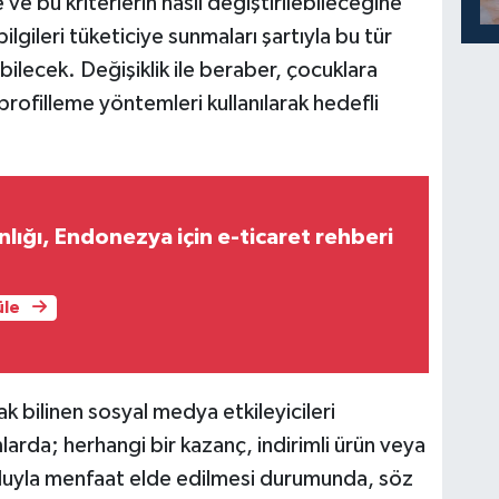
 ve bu kriterlerin nasıl değiştirilebileceğine
bilgileri tüketiciye sunmaları şartıyla bu tür
ilecek. Değişiklik ile beraber, çocuklara
 profilleme yöntemleri kullanılarak hedefli
nlığı, Endonezya için e-ticaret rehberi
üle
 bilinen sosyal medya etkileyicileri
larda; herhangi bir kazanç, indirimli ürün veya
yoluyla menfaat elde edilmesi durumunda, söz