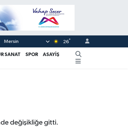
°
Mersin
26
ÜR SANAT
SPOR
ASAYİŞ
e değişikliğe gitti.