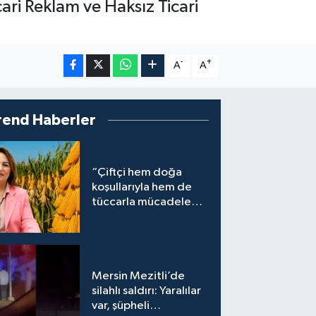
cari Reklam ve Haksız Ticari
-
+
A
A
rend Haberler
“Çiftçi hem doğa
koşullarıyla hem de
tüccarla mücadele
ediyor”
Mersin Mezitli’de
silahlı saldırı: Yaralılar
var, şüpheli