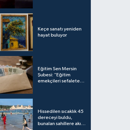
gözaltında
Keçe sanatı yeniden
hayat buluyor
Eğitim Sen Mersin
Şubesi: “Eğitim
emekçileri sefalete
mahkum edilemez”
Hissedilen sıcaklık 45
dereceyi buldu,
bunalan sahillere akın
etti