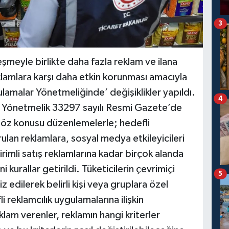
3
leşmeyle birlikte daha fazla reklam ve ilana
eklamlara karşı daha etkin korunması amacıyla
lamalar Yönetmeliğinde’ değişiklikler yapıldı.
4
eni Yönetmelik 33297 sayılı Resmi Gazete’de
Söz konusu düzenlemelerle; hedefli
rulan reklamlara, sosyal medya etkileyicileri
dirimli satış reklamlarına kadar birçok alanda
 kurallar getirildi. Tüketicilerin çevrimiçi
5
liz edilerek belirli kişi veya gruplara özel
i reklamcılık uygulamalarına ilişkin
lam verenler, reklamın hangi kriterler