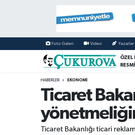
Mersin Nöbetçi Eczaneler
Mersin Hava Durumu
Foto Galeri
Video
Yazarlar
Mersin Namaz Vakitleri
ÖZEL
RESMİ
Mersin Trafik Yoğunluk Haritası
HABERLER
EKONOMİ
Süper Lig Puan Durumu ve Fikstür
Ticaret Baka
Tüm Manşetler
yönetmeliği
Son Dakika Haberleri
Ticaret Bakanlığı ticari rekla
Haber Arşivi