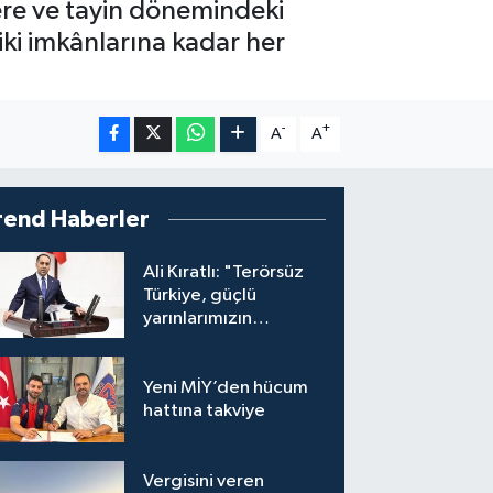
lere ve tayin dönemindeki
ki imkânlarına kadar her
-
+
A
A
rend Haberler
Ali Kıratlı: "Terörsüz
Türkiye, güçlü
yarınlarımızın
teminatıdır"
Yeni MİY’den hücum
hattına takviye
Vergisini veren