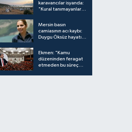
karavancılar isyanda:
"Kural tanımayanlar
hepimizi zan altında
bırakıyor"
Mersin basın
camiasının acı kaybı:
Duygu Öksüz hayatını
kaybetti
Ekmen: "Kamu
düzeninden feragat
etmeden bu süreç
meşrudur"