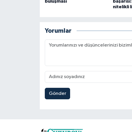
buluşması
başarısı
nitelikli
Yorumlar
Gönder