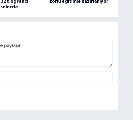
: 328 öğrenci
zorlu eğitimle hazırlanıyor
 liselerde