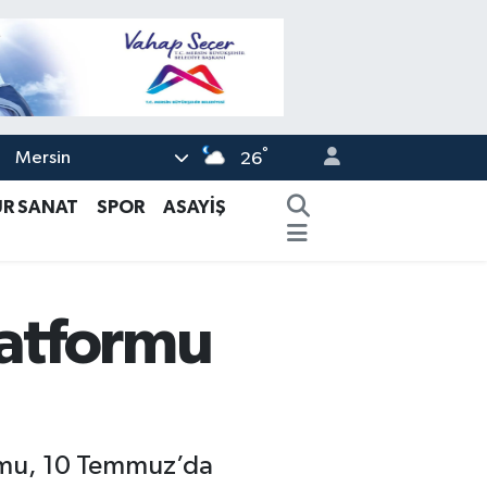
°
Mersin
26
ÜR SANAT
SPOR
ASAYİŞ
latformu
formu, 10 Temmuz’da