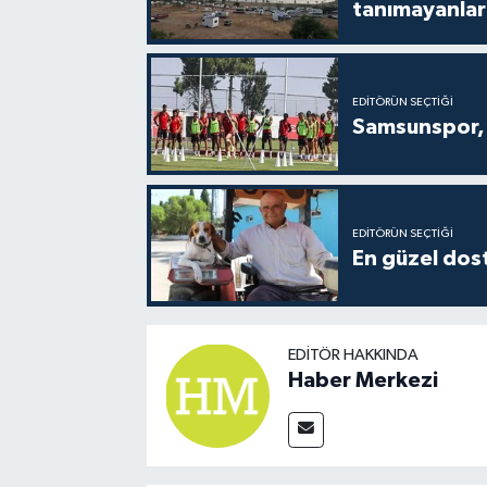
tanımayanlar 
EDITÖRÜN SEÇTIĞI
Samsunspor, 
EDITÖRÜN SEÇTIĞI
En güzel dost
EDITÖR HAKKINDA
Haber Merkezi