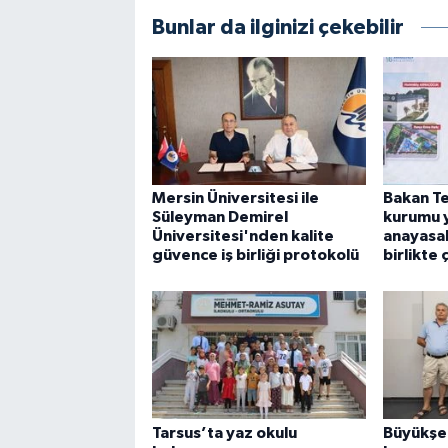
Bunlar da ilginizi çekebilir
Mersin Üniversitesi ile
Bakan Te
Süleyman Demirel
kurumu 
Üniversitesi'nden kalite
anayasal
güvence iş birliği protokolü
birlikte
Tarsus’ta yaz okulu
Büyükşeh