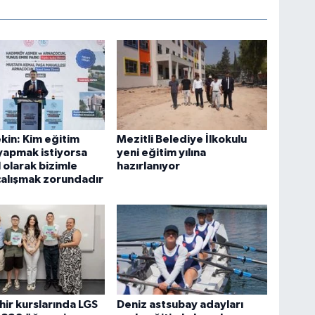
kin: Kim eğitim
Mezitli Belediye İlkokulu
yapmak istiyorsa
yeni eğitim yılına
 olarak bizimle
hazırlanıyor
 çalışmak zorundadır
ir kurslarında LGS
Deniz astsubay adayları