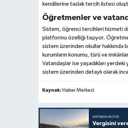
kendilerine taslak tercih listesi olu
Öğretmenler ve vatanda
Sistem, öğrenci tercihleri hizmeti dı
platformu özelliği taşıyor. Öğretm
sistem üzerinden okullar hakkında b
kurumların konumu, türü ve imkânla
Vatandaşlar ise yaşadıkları yerdeki 
sistem üzerinden detaylı olarak ince
Kaynak:
Haber Merkezi
EDITÖRÜN SEÇTIĞI
Vergisini ver