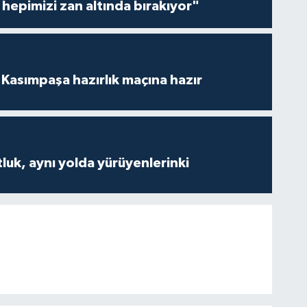
hepimizi zan altında bırakıyor"
Kasımpaşa hazırlık maçına hazır
luk, aynı yolda yürüyenlerinki