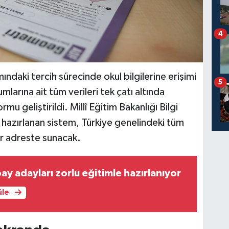
4
ndaki tercih sürecinde okul bilgilerine erişimi
5
larına ait tüm verileri tek çatı altında
mu geliştirildi. Millî Eğitim Bakanlığı Bilgi
azırlanan sistem, Türkiye genelindeki tüm
bir adreste sunacak.
ay adayları zorlu eğitimle hazırlanıyor
üle