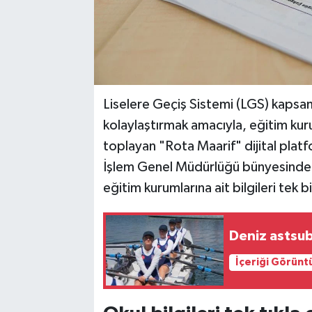
Liselere Geçiş Sistemi (LGS) kapsamı
kolaylaştırmak amacıyla, eğitim kurum
toplayan "Rota Maarif" dijital platfor
İşlem Genel Müdürlüğü bünyesinde h
eğitim kurumlarına ait bilgileri tek 
Deniz astsub
İçeriği Görünt