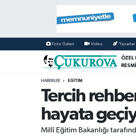
Mersin Nöbetçi Eczaneler
Mersin Hava Durumu
Foto Galeri
Video
Yazarlar
Mersin Namaz Vakitleri
ÖZEL
RESMİ
Mersin Trafik Yoğunluk Haritası
HABERLER
EĞİTİM
Süper Lig Puan Durumu ve Fikstür
Tercih rehbe
Tüm Manşetler
hayata geçi
Son Dakika Haberleri
Millî Eğitim Bakanlığı tarafın
Haber Arşivi