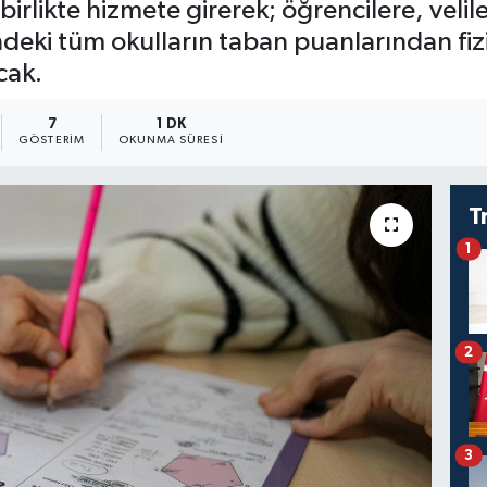
birlikte hizmete girerek; öğrencilere, veli
deki tüm okulların taban puanlarından fizi
cak.
7
1 DK
GÖSTERIM
OKUNMA SÜRESI
T
1
2
3