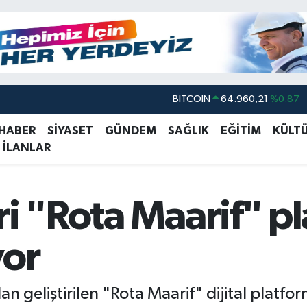
BITCOIN
64.960,21
%0.87
DOLAR
47,7436
%0.18
EURO
55,2510
%0.32
 HABER
SİYASET
GÜNDEM
SAĞLIK
EĞİTİM
KÜLT
 İLANLAR
STERLİN
64,4811
%0.38
GRAM ALTIN
6660.55
%0.03
BİST100
13.779
%-14
ri "Rota Maarif" p
yor
dan geliştirilen "Rota Maarif" dijital plat