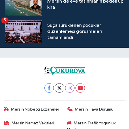
Mersin’de eve taşınmanın bedeli üç
kira
5
Suça sürüklenen çocuklar
düzenlemesi görüşmeleri
tamamlandı
Mersin Nöbetçi Eczaneler
Mersin Hava Durumu
Mersin Namaz Vakitleri
Mersin Trafik Yoğunluk