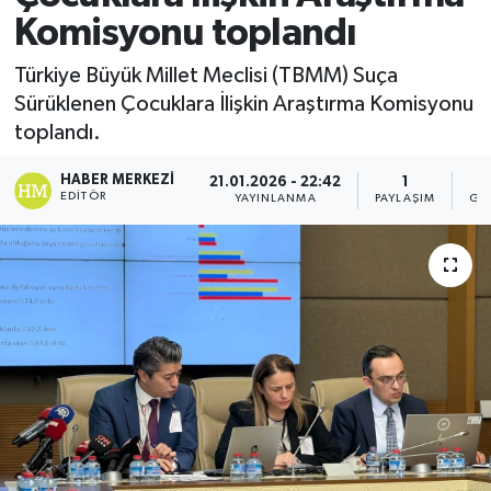
Komisyonu toplandı
Türkiye Büyük Millet Meclisi (TBMM) Suça
Sürüklenen Çocuklara İlişkin Araştırma Komisyonu
toplandı.
HABER MERKEZI
21.01.2026 - 22:42
1
EDITÖR
YAYINLANMA
PAYLAŞIM
GÖ