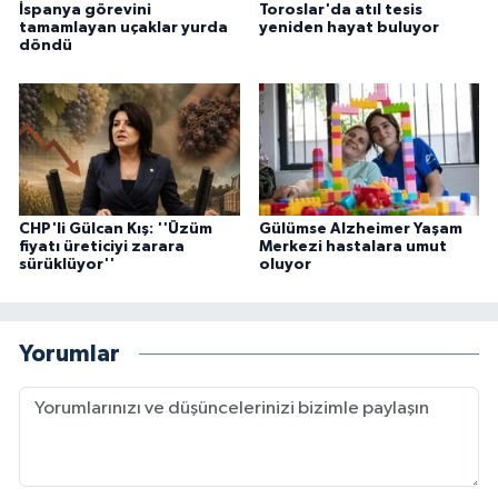
İspanya görevini
Toroslar'da atıl tesis
tamamlayan uçaklar yurda
yeniden hayat buluyor
döndü
CHP'li Gülcan Kış: ''Üzüm
Gülümse Alzheimer Yaşam
fiyatı üreticiyi zarara
Merkezi hastalara umut
sürüklüyor''
oluyor
Yorumlar