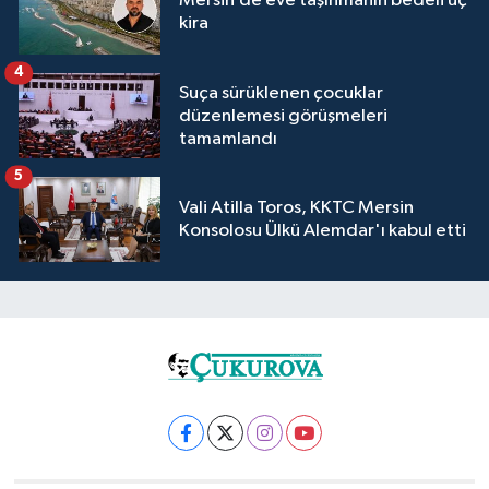
Mersin’de eve taşınmanın bedeli üç
kira
4
Suça sürüklenen çocuklar
düzenlemesi görüşmeleri
tamamlandı
5
Vali Atilla Toros, KKTC Mersin
Konsolosu Ülkü Alemdar'ı kabul etti