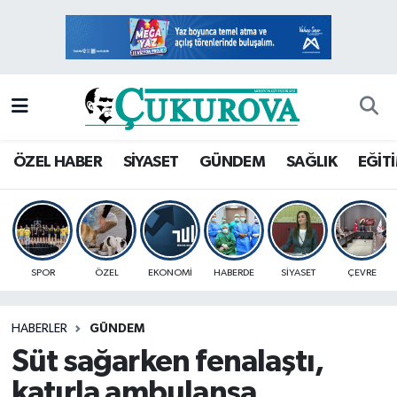
Mersin Nöbetçi Eczaneler
Mersin Hava Durumu
Mersin Namaz Vakitleri
ÖZEL HABER
SİYASET
GÜNDEM
SAĞLIK
EĞİT
Mersin Trafik Yoğunluk Haritası
Süper Lig Puan Durumu ve Fikstür
SPOR
ÖZEL
EKONOMİ
HABERDE
SİYASET
ÇEVRE
Tüm Manşetler
HABERLER
GÜNDEM
Son Dakika Haberleri
Süt sağarken fenalaştı,
Haber Arşivi
katırla ambulansa