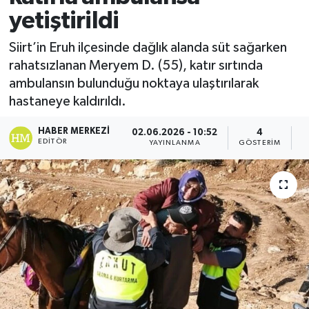
yetiştirildi
Siirt’in Eruh ilçesinde dağlık alanda süt sağarken
rahatsızlanan Meryem D. (55), katır sırtında
ambulansın bulunduğu noktaya ulaştırılarak
hastaneye kaldırıldı.
HABER MERKEZI
02.06.2026 - 10:52
4
EDITÖR
YAYINLANMA
GÖSTERIM
O