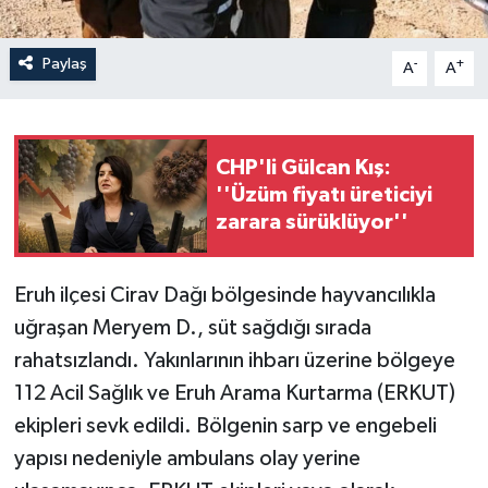
Paylaş
-
+
A
A
CHP'li Gülcan Kış:
''Üzüm fiyatı üreticiyi
zarara sürüklüyor''
Eruh ilçesi Cirav Dağı bölgesinde hayvancılıkla
uğraşan Meryem D., süt sağdığı sırada
rahatsızlandı. Yakınlarının ihbarı üzerine bölgeye
112 Acil Sağlık ve Eruh Arama Kurtarma (ERKUT)
ekipleri sevk edildi. Bölgenin sarp ve engebeli
yapısı nedeniyle ambulans olay yerine