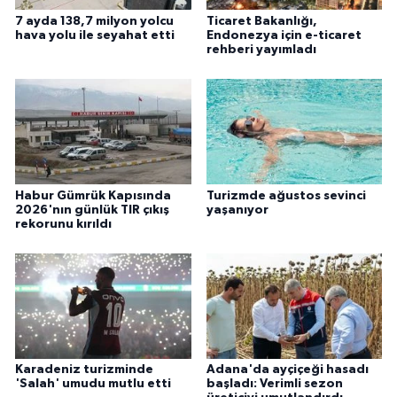
7 ayda 138,7 milyon yolcu
Ticaret Bakanlığı,
hava yolu ile seyahat etti
Endonezya için e-ticaret
rehberi yayımladı
Habur Gümrük Kapısında
Turizmde ağustos sevinci
2026'nın günlük TIR çıkış
yaşanıyor
rekorunu kırıldı
Karadeniz turizminde
Adana'da ayçiçeği hasadı
'Salah' umudu mutlu etti
başladı: Verimli sezon