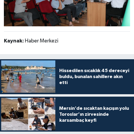
Kaynak:
Haber Merkezi
Hissedilen sıcaklık 45 dereceyi
buldu, bunalan sahillere akın
etti
Mersin’de sıcaktan kaçışın yolu
Toroslar’ın zirvesinde
karsambaç keyfi