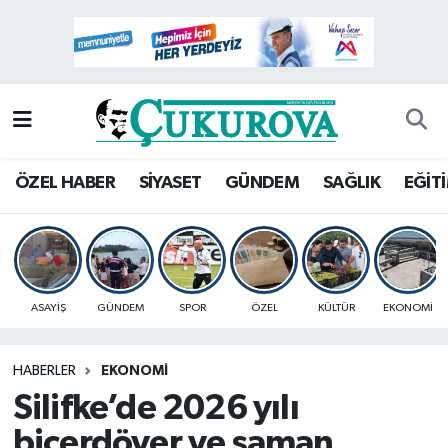
Mersin Nöbetçi Eczaneler
Mersin Hava Durumu
Mersin Namaz Vakitleri
ÖZEL HABER
SİYASET
GÜNDEM
SAĞLIK
EĞİT
Mersin Trafik Yoğunluk Haritası
Süper Lig Puan Durumu ve Fikstür
ASAYİŞ
GÜNDEM
SPOR
ÖZEL
KÜLTÜR
EKONOMİ
Tüm Manşetler
HABERLER
EKONOMİ
Son Dakika Haberleri
Silifke’de 2026 yılı
Haber Arşivi
biçerdöver ve saman