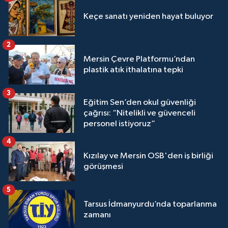
Keçe sanatı yeniden hayat buluyor
2
Mersin Çevre Platformu’ndan
plastik atık ithalatına tepki
3
Eğitim Sen’den okul güvenliği
çağrısı: “Nitelikli ve güvenceli
personel istiyoruz”
4
Kızılay ve Mersin OSB'den iş birliği
görüşmesi
5
Tarsus İdmanyurdu’nda toparlanma
zamanı