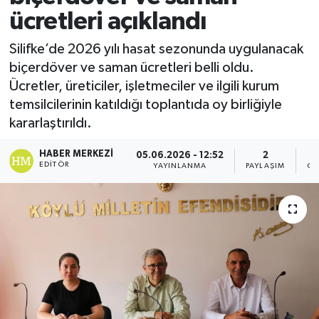
ücretleri açıklandı
Silifke’de 2026 yılı hasat sezonunda uygulanacak
biçerdöver ve saman ücretleri belli oldu.
Ücretler, üreticiler, işletmeciler ve ilgili kurum
temsilcilerinin katıldığı toplantıda oy birliğiyle
kararlaştırıldı.
HABER MERKEZI
05.06.2026 - 12:52
2
EDITÖR
YAYINLANMA
PAYLAŞIM
GÖ