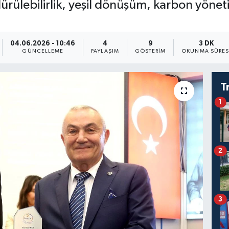
dürülebilirlik, yeşil dönüşüm, karbon yönet
04.06.2026 - 10:46
4
9
3 DK
GÜNCELLEME
PAYLAŞIM
GÖSTERIM
OKUNMA SÜRES
T
1
2
3