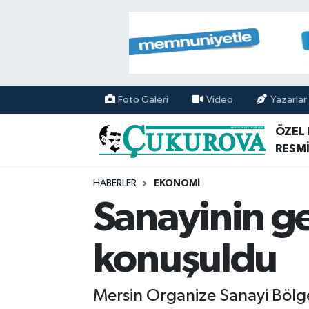
Mersin Nöbetçi Eczaneler
Mersin Hava Durumu
Foto Galeri
Video
Yazarlar
Mersin Namaz Vakitleri
ÖZEL
RESMİ
Mersin Trafik Yoğunluk Haritası
HABERLER
EKONOMİ
Süper Lig Puan Durumu ve Fikstür
Sanayinin g
Tüm Manşetler
konuşuldu
Son Dakika Haberleri
Mersin Organize Sanayi Bölge
Haber Arşivi