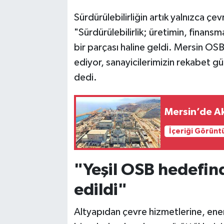
Sürdürülebilirliğin artık yalnızca çe
"Sürdürülebilirlik; üretimin, finansm
bir parçası haline geldi. Mersin OS
ediyor, sanayicilerimizin rekabet gü
dedi.
Mersin’de Ak
İçeriği Görünt
"Yeşil OSB hedefin
edildi"
Altyapıdan çevre hizmetlerine, ener