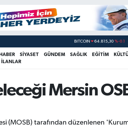
DOLAR
47,7436
%0.18
EURO
55,2510
%0.32
 HABER
SİYASET
GÜNDEM
SAĞLIK
EĞİTİM
KÜLT
 İLANLAR
STERLİN
64,4811
%0.38
GRAM ALTIN
6660.55
%0
BİST100
13.779
%-14
eleceği Mersin OS
BITCOIN
64.815,30
%-0.1
si (MOSB) tarafından düzenlenen 'Kurumsal