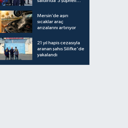
saldırıda 3 şüpheli
tutuklandı
Mersin’de aşırı
sıcaklar araç
arızalarını artırıyor
21 yıl hapis cezasıyla
aranan şahıs Silifke'de
yakalandı