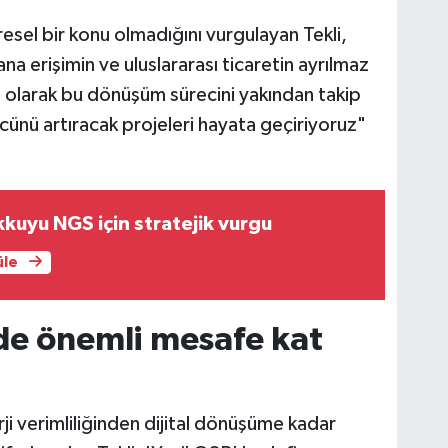
vresel bir konu olmadığını vurgulayan Tekli,
ana erişimin ve uluslararası ticaretin ayrılmaz
B olarak bu dönüşüm sürecini yakından takip
cünü artıracak projeleri hayata geçiriyoruz"
kuyu NGS için stratejik vurgu
üle
de önemli mesafe kat
ji verimliliğinden dijital dönüşüme kadar