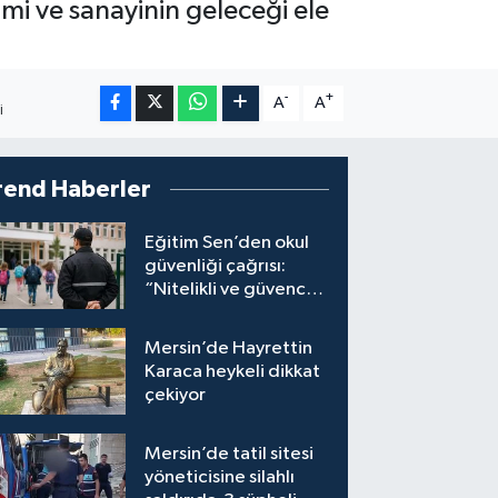
imi ve sanayinin geleceği ele
-
+
A
A
I
rend Haberler
Eğitim Sen’den okul
güvenliği çağrısı:
“Nitelikli ve güvenceli
personel istiyoruz”
Mersin’de Hayrettin
Karaca heykeli dikkat
çekiyor
Mersin’de tatil sitesi
yöneticisine silahlı