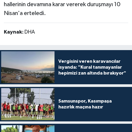
hallerinin devamına karar vererek duruşmayı 10
Nisan'a erteledi.
Kaynak:
DHA
Vergisini veren karavancılar
isyanda: "Kural tanımayanlar
hepimizi zan altında bırakıyor"
Samsunspor, Kasımpaşa
hazırlık maçına hazır