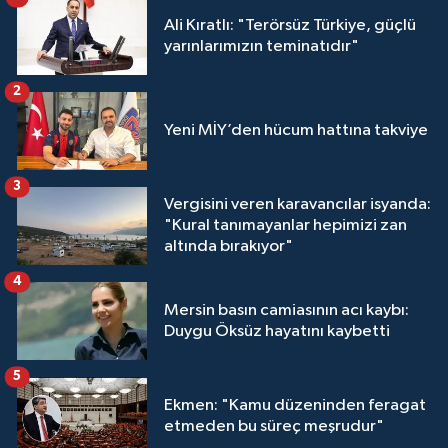
Ali Kıratlı: "Terörsüz Türkiye, güçlü
yarınlarımızın teminatıdır"
2
Yeni MİY’den hücum hattına takviye
3
Vergisini veren karavancılar isyanda:
"Kural tanımayanlar hepimizi zan
altında bırakıyor"
4
Mersin basın camiasının acı kaybı:
Duygu Öksüz hayatını kaybetti
5
Ekmen: "Kamu düzeninden feragat
etmeden bu süreç meşrudur"