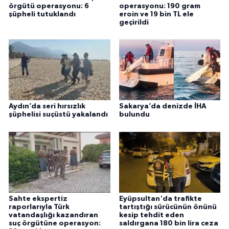
örgütü operasyonu: 6
operasyonu: 190 gram
şüpheli tutuklandı
eroin ve 19 bin TL ele
geçirildi
Aydın’da seri hırsızlık
Sakarya’da denizde İHA
şüphelisi suçüstü yakalandı
bulundu
Sahte ekspertiz
Eyüpsultan'da trafikte
raporlarıyla Türk
tartıştığı sürücünün önünü
vatandaşlığı kazandıran
kesip tehdit eden
suç örgütüne operasyon:
saldırgana 180 bin lira ceza