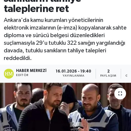
taleplerine ret
Ankara'da kamu kurumları yöneticilerinin
elektronik imzalarının (e-imza) kopyalanarak sahte
diploma ve sürücü belgesi düzenledikleri
suçlamasıyla 29'u tutuklu 322 sanığın yargılandığı
davada, tutuklu sanıkların tahliye talepleri
reddedildi.
HABER MERKEZI
16.01.2026 - 19:40
2
EDITÖR
YAYINLANMA
PAYLAŞIM
GÖ