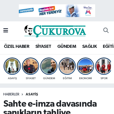
Mersin Nöbetçi Eczaneler
Mersin Hava Durumu
Mersin Namaz Vakitleri
ÖZEL HABER
SİYASET
GÜNDEM
SAĞLIK
EĞİT
Mersin Trafik Yoğunluk Haritası
Süper Lig Puan Durumu ve Fikstür
ASAYİŞ
SİYASET
GÜNDEM
EĞİTİM
EKONOMİ
SPOR
Tüm Manşetler
HABERLER
ASAYİŞ
Son Dakika Haberleri
Sahte e-imza davasında
Haber Arşivi
sanıkların tahliye