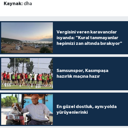
Kaynak:
dha
Vergisini veren karavancılar
isyanda: "Kural tanımayanlar
hepimizi zan altında bırakıyor"
Samsunspor, Kasımpaşa
hazırlık maçına hazır
En güzel dostluk, aynı yolda
yürüyenlerinki