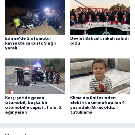
Edirne’de 2 otomobil
Devlet Bahçeli, nikah şahidi
kavşakta çarpıştı: 9 ağır
oldu
yaralı
Karşı şeride geçen
Klima dış ünitesinden
otomobil, başka bir
elektrik akımına kapılan 4
otomobille çapıştı: 1 ölü, 2
yaşındaki Miraç öldü; 1
ağır yaralı
tutuklama