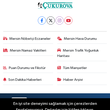
Mersin Nöbetçi Eczaneler
Mersin Hava Durumu
Mersin Namaz Vakitleri
Mersin Trafik Yoğunluk
Haritası
Puan Durumu ve Fikstür
Tüm Manşetler
Son Dakika Haberleri
Haber Arşivi
RSS
Copyright © 2025. Her hakkı saklıdır.
En iyi site deneyimi sağlamak için çerezlerden
faydalanıyoruz. Detaylar için lütfen tıklayın.