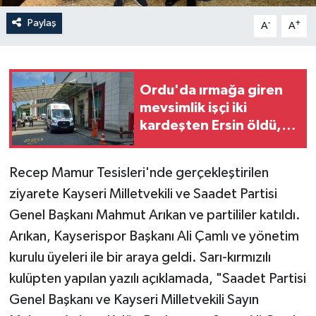
Paylaş
-
+
A
A
Ordu'da ırmağa giren
mevsimlik işçi iki
kardeşten Ersin öldü,
diğerinin durumu ağır
Recep Mamur Tesisleri'nde gerçekleştirilen
ziyarete Kayseri Milletvekili ve Saadet Partisi
Genel Başkanı Mahmut Arıkan ve partililer katıldı.
Arıkan, Kayserispor Başkanı Ali Çamlı ve yönetim
kurulu üyeleri ile bir araya geldi. Sarı-kırmızılı
kulüpten yapılan yazılı açıklamada, "Saadet Partisi
Genel Başkanı ve Kayseri Milletvekili Sayın