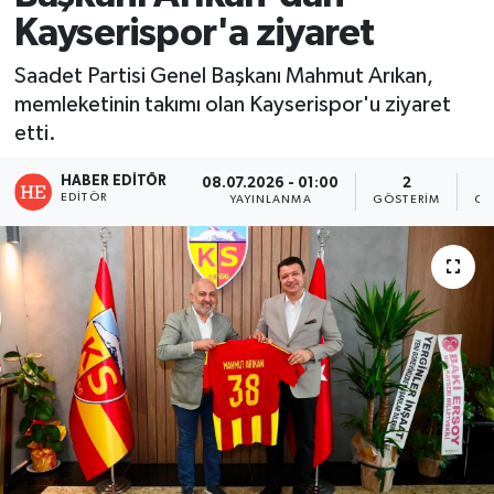
Kayserispor'a ziyaret
Saadet Partisi Genel Başkanı Mahmut Arıkan,
memleketinin takımı olan Kayserispor'u ziyaret
etti.
HABER EDITÖR
08.07.2026 - 01:00
2
EDITÖR
YAYINLANMA
GÖSTERIM
OK