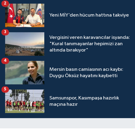
2
Yeni MİY’den hücum hattına takviye
3
Vergisini veren karavancılar isyanda:
"Kural tanımayanlar hepimizi zan
altında bırakıyor"
4
Mersin basın camiasının acı kaybı:
Duygu Öksüz hayatını kaybetti
5
Samsunspor, Kasımpaşa hazırlık
maçına hazır