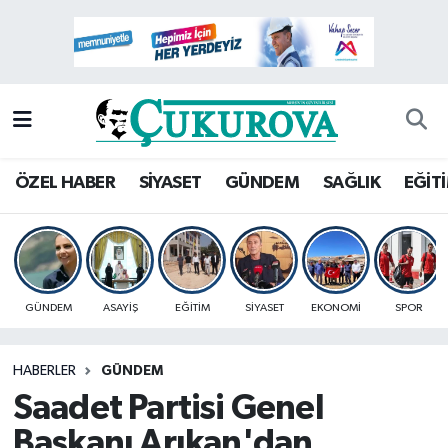
Mersin Nöbetçi Eczaneler
Mersin Hava Durumu
Mersin Namaz Vakitleri
ÖZEL HABER
SİYASET
GÜNDEM
SAĞLIK
EĞİT
Mersin Trafik Yoğunluk Haritası
Süper Lig Puan Durumu ve Fikstür
GÜNDEM
ASAYİŞ
EĞİTİM
SİYASET
EKONOMİ
SPOR
Tüm Manşetler
HABERLER
GÜNDEM
Son Dakika Haberleri
Saadet Partisi Genel
Haber Arşivi
Başkanı Arıkan'dan