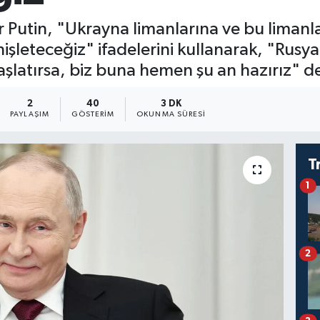
 Putin, "Ukrayna limanlarına ve bu limanla
nişleteceğiz" ifadelerini kullanarak, "Rusy
şlatırsa, biz buna hemen şu an hazırız" de
2
40
3 DK
PAYLAŞIM
GÖSTERIM
OKUNMA SÜRESI
T
1
2