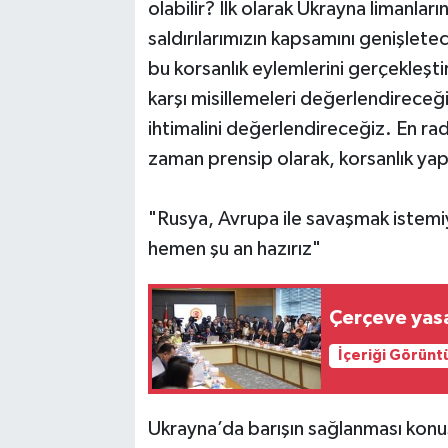
olabilir? İlk olarak Ukrayna limanlar
saldırılarımızın kapsamını genişlete
bu korsanlık eylemlerini gerçekleşt
karşı misillemeleri değerlendirece
ihtimalini değerlendireceğiz. En ra
zaman prensip olarak, korsanlık yapm
"Rusya, Avrupa ile savaşmak istemi
hemen şu an hazırız"
Çerçeve yas
İçeriği Görünt
Ukrayna’da barışın sağlanması konu