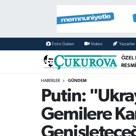
Mersin Nöbetçi Eczaneler
Mersin Hava Durumu
Foto Galeri
Video
Yazarlar
Mersin Namaz Vakitleri
ÖZEL
RESMİ
Mersin Trafik Yoğunluk Haritası
HABERLER
GÜNDEM
Süper Lig Puan Durumu ve Fikstür
Putin: "Ukra
Tüm Manşetler
Gemilere Kar
Son Dakika Haberleri
Genişletece
Haber Arşivi