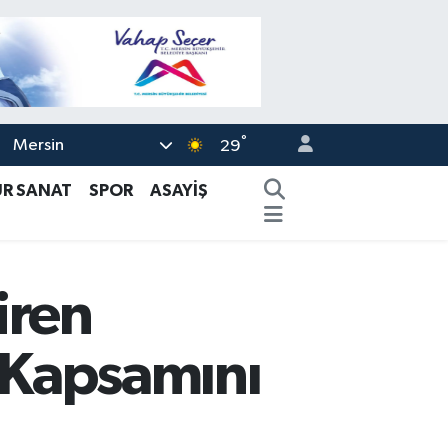
°
Mersin
29
ÜR SANAT
SPOR
ASAYİŞ
iren
n Kapsamını