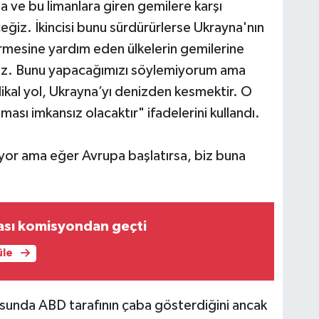
ına ve bu limanlara giren gemilere karşı
ceğiz. İkincisi bunu sürdürürlerse Ukrayna'nın
irmesine yardım eden ülkelerin gemilerine
ğiz. Bunu yapacağımızı söylemiyorum ama
dikal yol, Ukrayna’yı denizden kesmektir. O
ası imkansız olacaktır" ifadelerini kullandı.
yor ama eğer Avrupa başlatırsa, biz buna
ası komisyondan geçti
üle
sunda ABD tarafının çaba gösterdiğini ancak