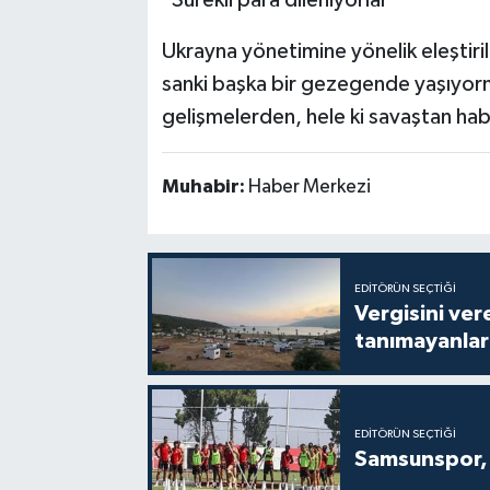
Ukrayna yönetimine yönelik eleştiril
sanki başka bir gezegende yaşıyorm
gelişmelerden, hele ki savaştan habe
Muhabir:
Haber Merkezi
EDITÖRÜN SEÇTIĞI
Vergisini ver
tanımayanlar 
EDITÖRÜN SEÇTIĞI
Samsunspor, 