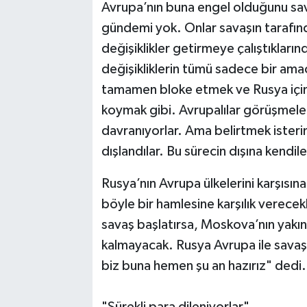
Avrupa’nın buna engel olduğunu savun
gündemi yok. Onlar savaşın tarafın
değişiklikler getirmeye çalıştıkları
değişikliklerin tümü sadece bir ama
tamamen bloke etmek ve Rusya için
koymak gibi. Avrupalılar görüşmelerd
davranıyorlar. Ama belirtmek isterim
dışlandılar. Bu sürecin dışına kendiler
Rusya’nın Avrupa ülkelerini karşısın
böyle bir hamlesine karşılık verecek
savaş başlatırsa, Moskova’nın yakı
kalmayacak. Rusya Avrupa ile sava
biz buna hemen şu an hazırız" dedi.
"Sürekli para dileniyorlar"