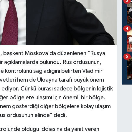
3
4
in, başkent Moskova’da düzenlenen "Rusya
5
 açıklamalarda bulundu. Rus ordusunun,
 kontrolünü sağladığını belirten Vladimir
uvvetleri hem de Ukrayna tarafı büyük önem
diyor. Çünkü burası sadece bölgenin lojistik
er bölgelere ulaşımı için önemli bir bölge.
önem gösterdiği diğer bölgelere kolay ulaşım
Rus ordusunun elinde" dedi.
rolünde olduğu iddiasına da yanıt veren