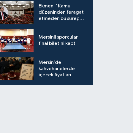
Ekmen: "Kamu
düzeninden feragat
etmeden bu süreç
meşrudur"
Mersinli sporcular
final biletini kaptı
Mersin’de
kahvehanelerde
içecek fiyatları
semtten semte
değişiyor