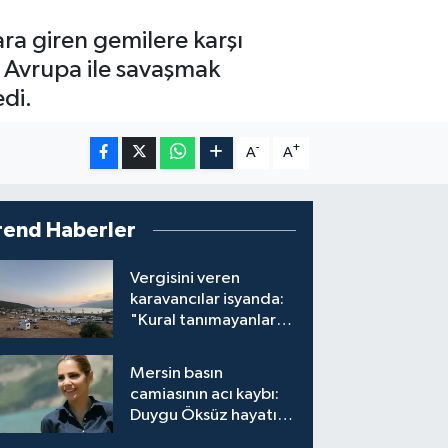
ra giren gemilere karşı
a Avrupa ile savaşmak
di.
-
+
A
A
rend Haberler
Vergisini veren
karavancılar isyanda:
"Kural tanımayanlar
hepimizi zan altında
bırakıyor"
Mersin basın
camiasının acı kaybı:
Duygu Öksüz hayatını
kaybetti