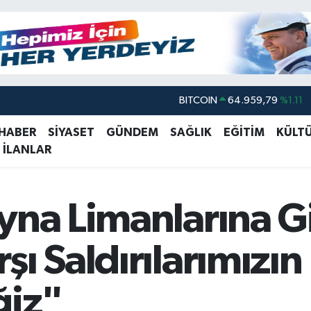
DOLAR
47,7436
%0.18
EURO
55,2510
%0.32
 HABER
SİYASET
GÜNDEM
SAĞLIK
EĞİTİM
KÜLT
 İLANLAR
STERLİN
64,4811
%0.38
GRAM ALTIN
6660.55
%0.03
BİST100
13.779
%-14
yna Limanlarına G
BITCOIN
64.959,79
%1.11
şı Saldırılarımızı
ğiz"