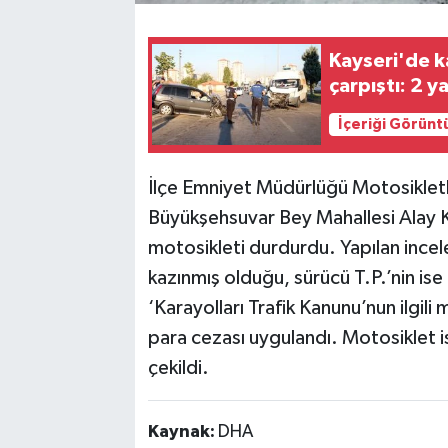
Kayseri'de k
çarpıştı: 2 ya
İçeriği Görünt
İlçe Emniyet Müdürlüğü Motosikletli 
Büyükşehsuvar Bey Mahallesi Alay K
motosikleti durdurdu. Yapılan inc
kazınmış olduğu, sürücü T.P.’nin ise 
‘Karayolları Trafik Kanunu’nun ilgil
para cezası uygulandı. Motosiklet i
çekildi.
Kaynak:
DHA