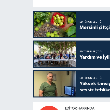
EDITÖRÜN SEÇTIĞI
Mersinli çift
EDITÖRÜN SEÇTIĞI
Yardım ve İyil
EDITÖRÜN SEÇTIĞI
Yüksek tansiy
sessiz tehlik
EDITÖR HAKKINDA