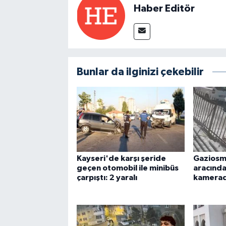
Haber Editör
Bunlar da ilginizi çekebilir
Kayseri'de karşı şeride
Gaziosm
geçen otomobil ile minibüs
aracından
çarpıştı: 2 yaralı
kamera