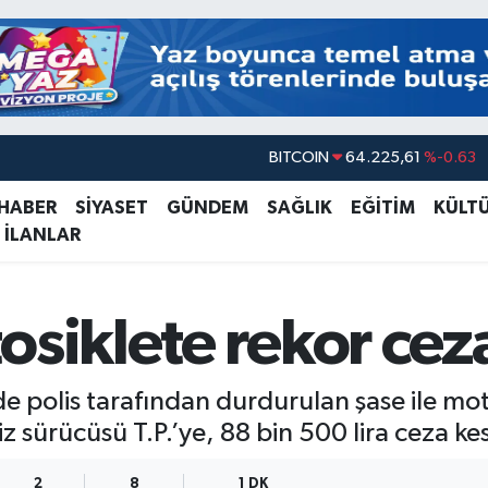
BITCOIN
64.225,61
%-0.63
DOLAR
47,7143
%0.16
 HABER
SİYASET
GÜNDEM
SAĞLIK
EĞİTİM
KÜLT
 İLANLAR
EURO
55,0317
%-0.02
STERLİN
64,2463
%0.07
GRAM ALTIN
6510.40
%0.45
osiklete rekor cez
BİST100
13.799
%70
de polis tarafından durdurulan şase ile m
z sürücüsü T.P.’ye, 88 bin 500 lira ceza kes
2
8
1 DK