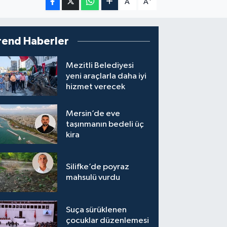
A
A
rend Haberler
Mezitli Belediyesi
yeni araçlarla daha iyi
hizmet verecek
Mersin’de eve
taşınmanın bedeli üç
kira
Silifke’de poyraz
mahsulü vurdu
Suça sürüklenen
çocuklar düzenlemesi