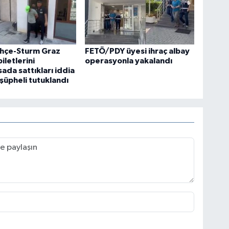
hçe-Sturm Graz
FETÖ/PDY üyesi ihraç albay
iletlerini
operasyonla yakalandı
ada sattıkları iddia
 şüpheli tutuklandı