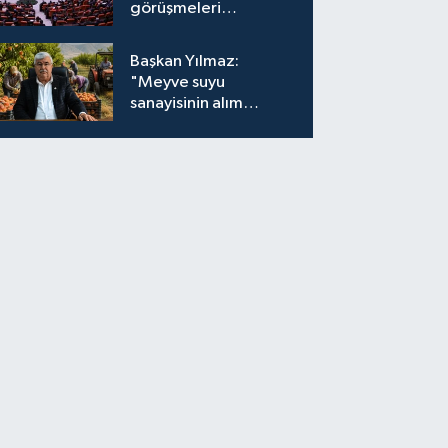
görüşmeleri
tamamlandı
Başkan Yılmaz:
"Meyve suyu
sanayisinin alım
fiyatları yeniden
değerlendirilmeli''