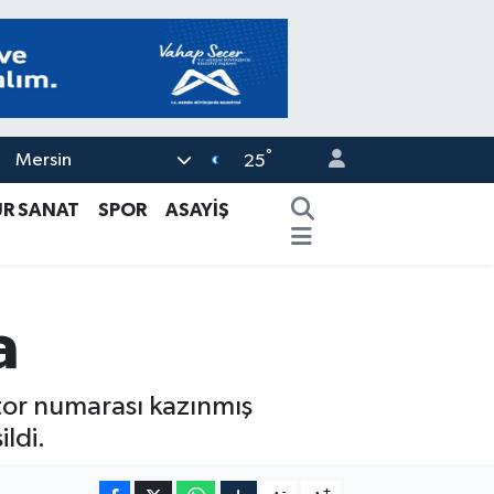
°
Mersin
25
ÜR SANAT
SPOR
ASAYİŞ
a
otor numarası kazınmış
ildi.
-
+