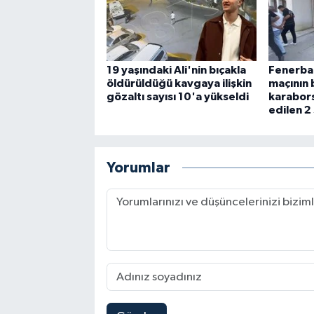
19 yaşındaki Ali'nin bıçakla
Fenerba
öldürüldüğü kavgaya ilişkin
maçının b
gözaltı sayısı 10'a yükseldi
karabors
edilen 2
Yorumlar