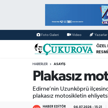
Mersin Nöbetçi Eczaneler
Mersin Hava Durumu
Foto Galeri
Video
Yazarlar
Mersin Namaz Vakitleri
ÖZEL
RESMİ
Mersin Trafik Yoğunluk Haritası
HABERLER
ASAYİŞ
Süper Lig Puan Durumu ve Fikstür
Plakasız mot
Tüm Manşetler
Edirne’nin Uzunköprü ilçesin
Son Dakika Haberleri
plakasız motosikletin ehliyetsi
Haber Arşivi
HABER EDITÖR
04.07.2026 - 15:21