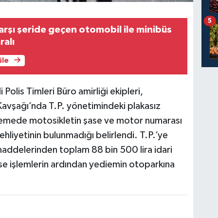
5
arşı şeride geçen otomobil ile minibüs
ralı
üle
Polis Timleri Büro amirliği ekipleri,
avşağı’nda T.P. yönetimindeki plakasız
elemede motosikletin şase ve motor numarası
ehliyetinin bulunmadığı belirlendi. T.P.’ye
i maddelerinden toplam 88 bin 500 lira idari
se işlemlerin ardından yediemin otoparkına