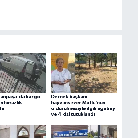
anpaşa'da kargo
Dernek başkanı
 hırsızlık
hayvansever Mutlu’nun
da
öldürülmesiyle ilgili ağabeyi
ve 4 kişi tutuklandı