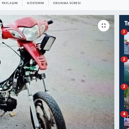
PAYLAŞIM
GÖSTERIM
OKUNMA SÜRESI
T
1
2
3
4