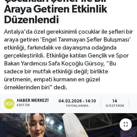
Araya Getiren Etkinlik
Düzenlendi
Antalya'da özel gereksinimli çocuklar ile şefleri bir
araya getiren 'Engel Tanımayan Şefler Buluşması'
etkinliği, farkındalık ve dayanışma odağında
gerçekleştirildi. Etkinliğe katılan Gençlik ve Spor
Bakan Yardımcısı Safa Koçoğlu Gürsoy, “Bu
sadece bir mutfak etkinliği değil; birlikte
üretmenin, empati kurmanın en güzel
örneklerinden biri" dedi.
HABER MERKEZI
04.02.2026 - 14:10
14
EDITÖR
YAYINLANMA
GÖSTERIM
O