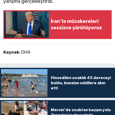
yarışma gerçekleştirdi.
İran'la müzakereleri
sessizce yürütüyoruz
Kaynak:
DHA
Hissedilen sıcaklık 45 dereceyi
buldu, bunalan sahillere akın
etti
Mersin’de sıcaktan kaçışın yolu