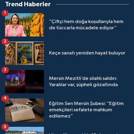
Trend Haberler
1
“Çiftçi hem doğa koşullarıyla hem
de tüccarla mücadele ediyor”
2
Keçe sanatı yeniden hayat buluyor
3
Mersin Mezitli’de silahlı saldırı:
Yaralılar var, şüpheli gözaltında
4
Eğitim Sen Mersin Şubesi: “Eğitim
emekçileri sefalete mahkum
edilemez”
5