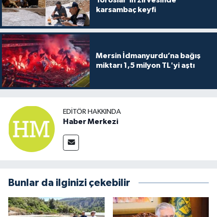
Toroslar’ın zirvesinde
karsambaç keyfi
Mersin İdmanyurdu’na bağış
miktarı 1,5 milyon TL'yi aştı
EDITÖR HAKKINDA
Haber Merkezi
Bunlar da ilginizi çekebilir