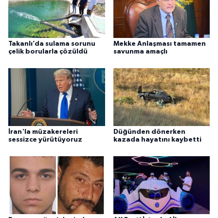
Takanlı’da sulama sorunu
Mekke Anlaşması tamamen
çelik borularla çözüldü
savunma amaçlı
İran'la müzakereleri
Düğünden dönerken
sessizce yürütüyoruz
kazada hayatını kaybetti