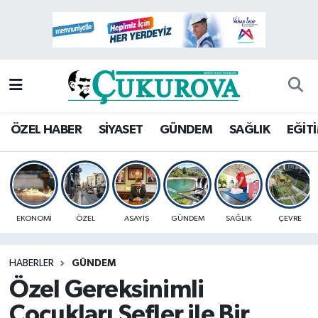
Mersin Nöbetçi Eczaneler
Mersin Hava Durumu
Mersin Namaz Vakitleri
ÖZEL HABER
SİYASET
GÜNDEM
SAĞLIK
EĞİT
Mersin Trafik Yoğunluk Haritası
Süper Lig Puan Durumu ve Fikstür
EKONOMİ
ÖZEL
ASAYİŞ
GÜNDEM
SAĞLIK
ÇEVRE
Tüm Manşetler
HABERLER
GÜNDEM
Son Dakika Haberleri
Özel Gereksinimli
Haber Arşivi
Çocukları Şefler ile Bir