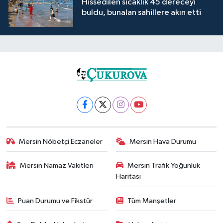
Hissedilen sıcaklık 45 dereceyi
buldu, bunalan sahillere akın etti
Mersin Nöbetçi Eczaneler
Mersin Hava Durumu
Mersin Namaz Vakitleri
Mersin Trafik Yoğunluk
Haritası
Puan Durumu ve Fikstür
Tüm Manşetler