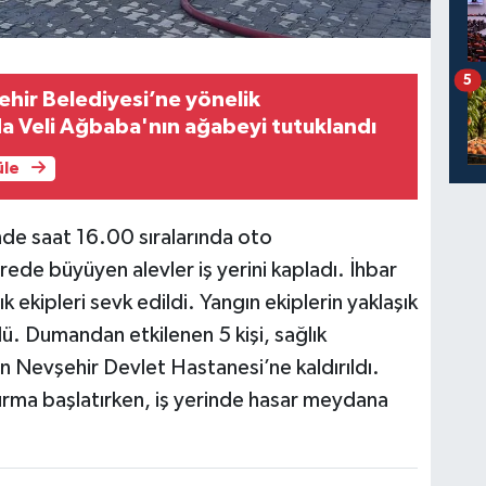
5
ehir Belediyesi’ne yönelik
a Veli Ağbaba'nın ağabeyi tutuklandı
üle
nde saat 16.00 sıralarında oto
rede büyüyen alevler iş yerini kapladı. İhbar
k ekipleri sevk edildi. Yangın ekiplerin yaklaşık
ü. Dumandan etkilenen 5 kişi, sağlık
an Nevşehir Devlet Hastanesi’ne kaldırıldı.
şturma başlatırken, iş yerinde hasar meydana