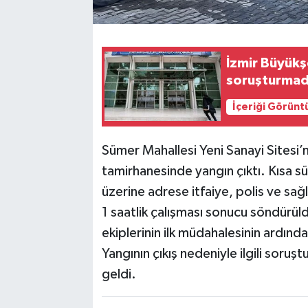
İzmir Büyükş
soruşturmad
İçeriği Görünt
Sümer Mahallesi Yeni Sanayi Sitesi’
tamirhanesinde yangın çıktı. Kısa sü
üzerine adrese itfaiye, polis ve sağlı
1 saatlik çalışması sonucu söndürüld
ekiplerinin ilk müdahalesinin ardınd
Yangının çıkış nedeniyle ilgili soru
geldi.