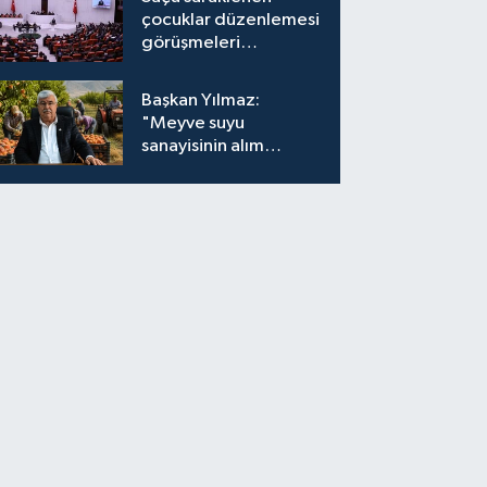
çocuklar düzenlemesi
görüşmeleri
tamamlandı
Başkan Yılmaz:
"Meyve suyu
sanayisinin alım
fiyatları yeniden
değerlendirilmeli''