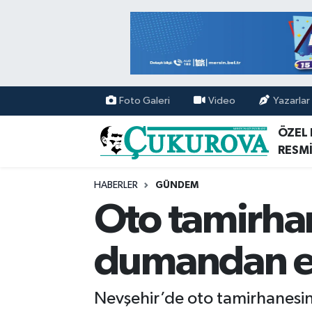
Mersin Nöbetçi Eczaneler
Mersin Hava Durumu
Foto Galeri
Video
Yazarlar
Mersin Namaz Vakitleri
ÖZEL
RESMİ
Mersin Trafik Yoğunluk Haritası
HABERLER
GÜNDEM
Süper Lig Puan Durumu ve Fikstür
Oto tamirhan
Tüm Manşetler
dumandan et
Son Dakika Haberleri
Nevşehir’de oto tamirhanesin
Haber Arşivi