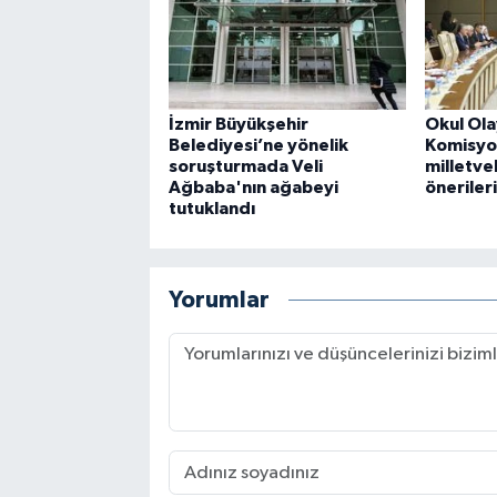
İzmir Büyükşehir
Okul Ola
Belediyesi’ne yönelik
Komisyo
soruşturmada Veli
milletvek
Ağbaba'nın ağabeyi
önerileri
tutuklandı
Yorumlar