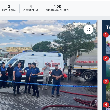
2
4
1 DK
PAYLAŞIM
GÖSTERIM
OKUNMA SÜRESI
T
1
2
3
4