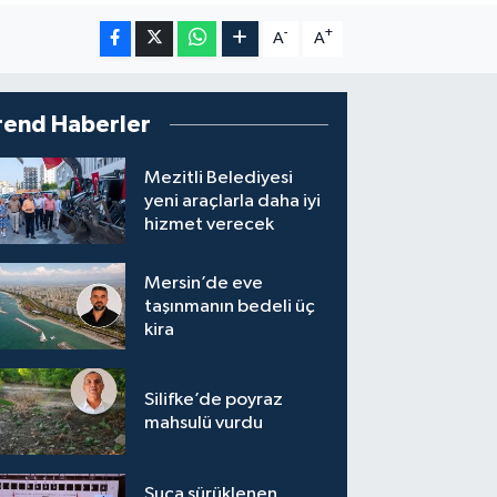
-
+
A
A
rend Haberler
Mezitli Belediyesi
yeni araçlarla daha iyi
hizmet verecek
Mersin’de eve
taşınmanın bedeli üç
kira
Silifke’de poyraz
mahsulü vurdu
Suça sürüklenen