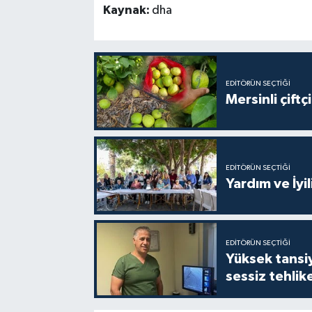
Kaynak:
dha
EDITÖRÜN SEÇTIĞI
Mersinli çift
EDITÖRÜN SEÇTIĞI
Yardım ve İyil
EDITÖRÜN SEÇTIĞI
Yüksek tansiy
sessiz tehlik