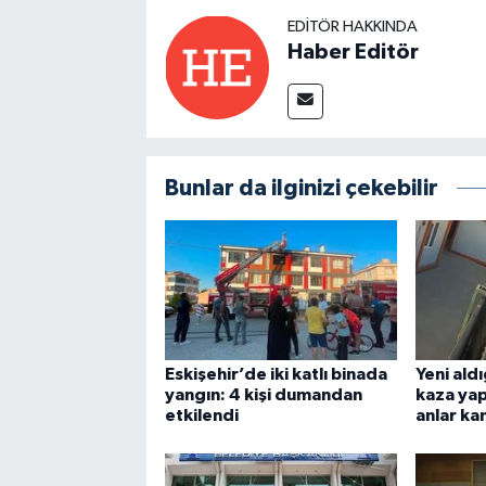
EDITÖR HAKKINDA
Haber Editör
Bunlar da ilginizi çekebilir
Eskişehir’de iki katlı binada
Yeni ald
yangın: 4 kişi dumandan
kaza yap
etkilendi
anlar k