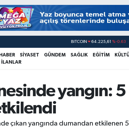
BITCOIN
64.225,61
%-0.63
DOLAR
47,6704
%0
 HABER
SİYASET
GÜNDEM
SAĞLIK
EĞİTİM
KÜLT
EURO
55,0406
%-0.08
 İLANLAR
STERLİN
64,2143
%0
GRAM ALTIN
6510.40
%0.45
esinde yangın: 5 
BİST100
13.799
%70
kilendi
de çıkan yangında dumandan etkilenen 5 ki