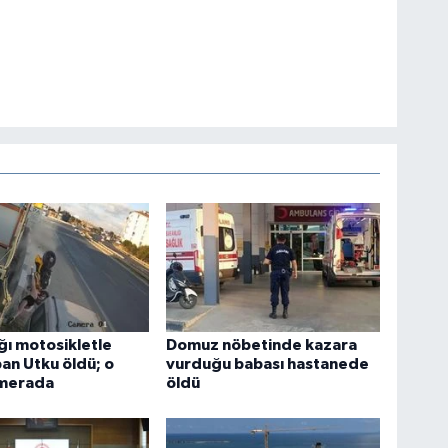
ığı motosikletle
Domuz nöbetinde kazara
an Utku öldü; o
vurduğu babası hastanede
amerada
öldü