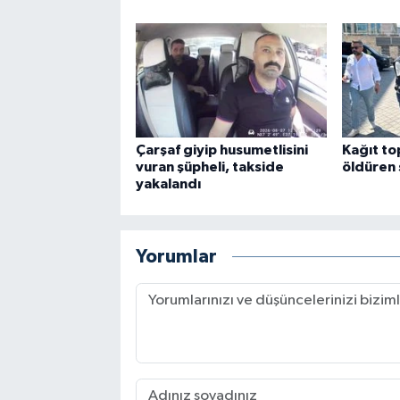
Çarşaf giyip husumetlisini
Kağıt to
vuran şüpheli, takside
öldüren 
yakalandı
Yorumlar