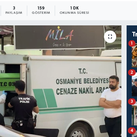
3
159
1 DK
PAYLAŞIM
GÖSTERIM
OKUNMA SÜRESI
T
1
2
3
4