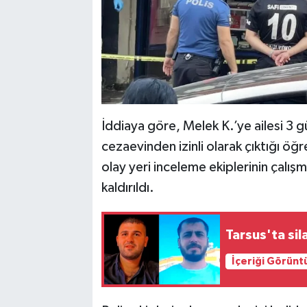
İddiaya göre, Melek K.’ye ailesi 3 
cezaevinden izinli olarak çıktığı öğ
olay yeri inceleme ekiplerinin çalı
kaldırıldı.
Tarsus'ta si
İçeriği Görünt