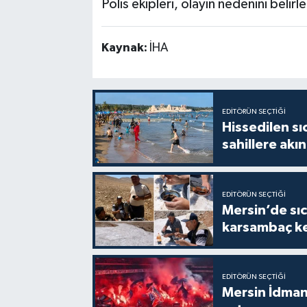
Polis ekipleri, olayın nedenini belirl
Kaynak:
İHA
EDITÖRÜN SEÇTIĞI
Hissedilen sı
sahillere akın
EDITÖRÜN SEÇTIĞI
Mersin’de sıc
karsambaç ke
EDITÖRÜN SEÇTIĞI
Mersin İdmany