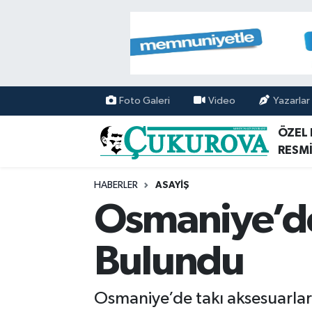
Mersin Nöbetçi Eczaneler
Mersin Hava Durumu
Foto Galeri
Video
Yazarlar
Mersin Namaz Vakitleri
ÖZEL
RESMİ
Mersin Trafik Yoğunluk Haritası
HABERLER
ASAYİŞ
Süper Lig Puan Durumu ve Fikstür
Osmaniye’de 
Tüm Manşetler
Bulundu
Son Dakika Haberleri
Osmaniye’de takı aksesuarları 
Haber Arşivi