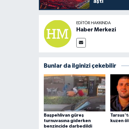
aştı
EDITÖR HAKKINDA
Haber Merkezi
Bunlar da ilginizi çekebilir
Başpehlivan güreş
Tarsus't
turnuvasına giderken
kuzen ö
benzincide darbedildi