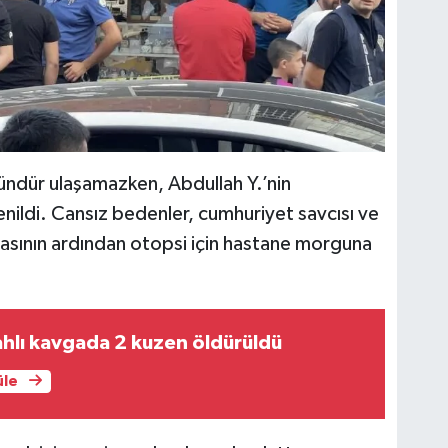
gündür ulaşamazken, Abdullah Y.’nin
renildi. Cansız bedenler, cumhuriyet savcısı ve
şmasının ardından otopsi için hastane morguna
lahlı kavgada 2 kuzen öldürüldü
üle