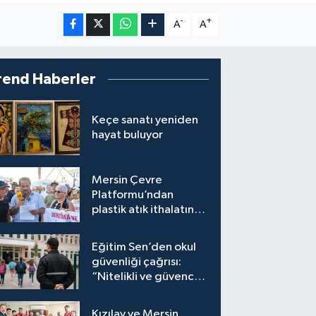
-
+
A
A
rend Haberler
Keçe sanatı yeniden
hayat buluyor
Mersin Çevre
Platformu’ndan
plastik atık ithalatına
tepki
Eğitim Sen’den okul
güvenliği çağrısı:
“Nitelikli ve güvenceli
personel istiyoruz”
Kızılay ve Mersin