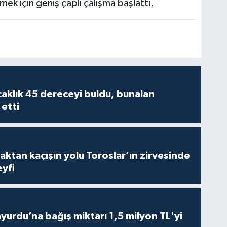
emek için geniş çaplı çalışma başlattı.
caklık 45 dereceyi buldu, bunalan
 etti
aktan kaçışın yolu Toroslar’ın zirvesinde
yfi
urdu’na bağış miktarı 1,5 milyon TL'yi