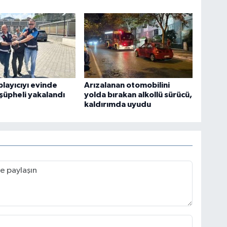
playıcıyı evinde
Arızalanan otomobilini
şüpheli yakalandı
yolda bırakan alkollü sürücü,
kaldırımda uyudu