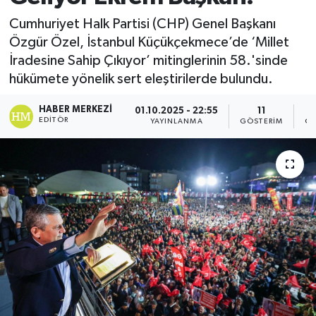
Cumhuriyet Halk Partisi (CHP) Genel Başkanı
Özgür Özel, İstanbul Küçükçekmece’de ‘Millet
İradesine Sahip Çıkıyor’ mitinglerinin 58.'sinde
hükümete yönelik sert eleştirilerde bulundu.
HABER MERKEZI
01.10.2025 - 22:55
11
EDITÖR
YAYINLANMA
GÖSTERIM
OK