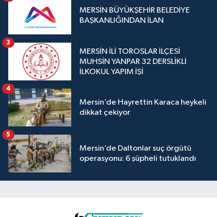
MERSİN BÜYÜKŞEHİR BELEDİYE
BAŞKANLIĞINDAN İLAN
3
MERSİN İLİ TOROSLAR İLÇESİ
MUHSİN YANPAR 32 DERSLİKLİ
İLKOKUL YAPIM İŞİ
4
Mersin’de Hayrettin Karaca heykeli
dikkat çekiyor
5
Mersin’de Daltonlar suç örgütü
operasyonu: 6 şüpheli tutuklandı