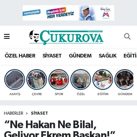
Mersin Nöbetçi Eczaneler
Mersin Hava Durumu
Mersin Namaz Vakitleri
ÖZEL HABER
SİYASET
GÜNDEM
SAĞLIK
EĞİT
Mersin Trafik Yoğunluk Haritası
Süper Lig Puan Durumu ve Fikstür
ASAYİŞ
ÇEVRE
SPOR
ÖZEL
EĞİTİM
GÜNDEM
Tüm Manşetler
HABERLER
SİYASET
Son Dakika Haberleri
“Ne Hakan Ne Bilal,
Haber Arşivi
Geliyor Ekrem Başkan!”