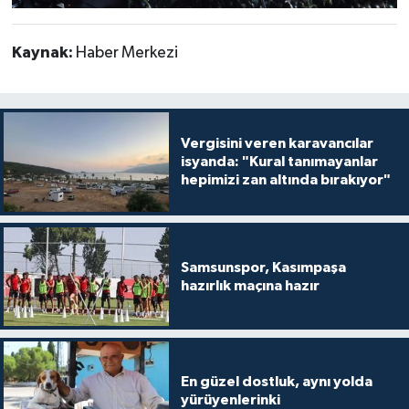
Kaynak:
Haber Merkezi
Vergisini veren karavancılar
isyanda: "Kural tanımayanlar
hepimizi zan altında bırakıyor"
Samsunspor, Kasımpaşa
hazırlık maçına hazır
En güzel dostluk, aynı yolda
yürüyenlerinki