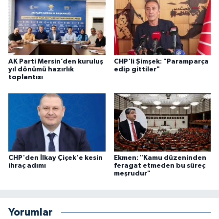
AK Parti Mersin’den kuruluş
CHP'li Şimşek: "Paramparça
yıl dönümü hazırlık
edip gittiler"
toplantısı
CHP'den İlkay Çiçek'e kesin
Ekmen: "Kamu düzeninden
ihraç adımı
feragat etmeden bu süreç
meşrudur"
Yorumlar