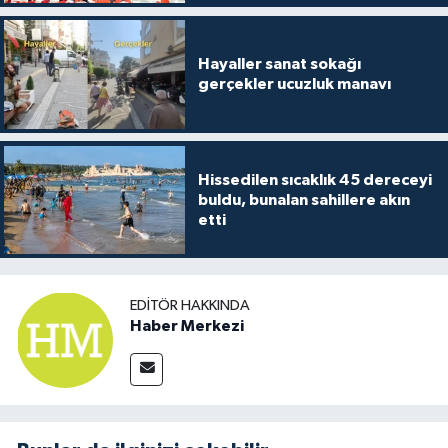
Hayaller sanat sokağı
gerçekler ucuzluk manavı
Hissedilen sıcaklık 45 dereceyi
buldu, bunalan sahillere akın
etti
EDITÖR HAKKINDA
Haber Merkezi