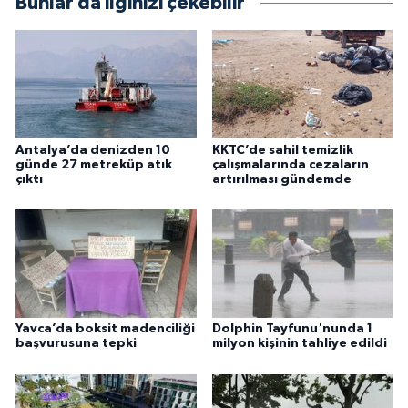
Bunlar da ilginizi çekebilir
Antalya’da denizden 10
KKTC’de sahil temizlik
günde 27 metreküp atık
çalışmalarında cezaların
çıktı
artırılması gündemde
Yavca’da boksit madenciliği
Dolphin Tayfunu'nunda 1
başvurusuna tepki
milyon kişinin tahliye edildi