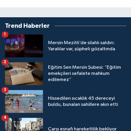
Trend Haberler
1
Mersin Mezitli’de silahlı saldırı:
Yaralılar var, şüpheli gözaltında
2
Eğitim Sen Mersin Şubesi: “Eğitim
emekçileri sefalete mahkum
edilemez”
3
Hissedilen sıcaklık 45 dereceyi
buldu, bunalan sahillere akın etti
4
Çarşı esnafı hareketlilik bekliyor