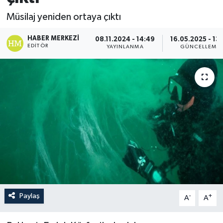
Müsilaj yeniden ortaya çıktı
HABER MERKEZI
08.11.2024 - 14:49
16.05.2025 - 13
EDITÖR
YAYINLANMA
GÜNCELLEME
Paylaş
-
+
A
A