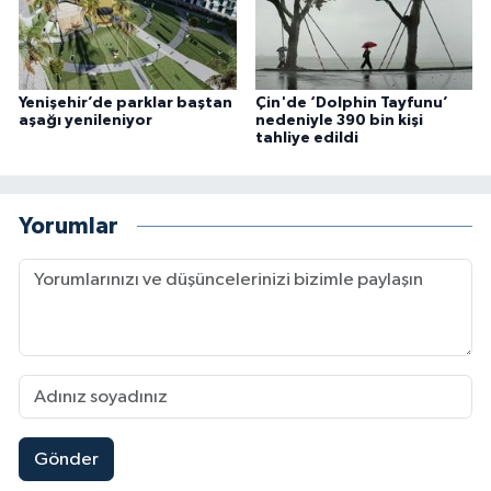
Yenişehir’de parklar baştan
Çin'de ‘Dolphin Tayfunu’
aşağı yenileniyor
nedeniyle 390 bin kişi
tahliye edildi
Yorumlar
Gönder