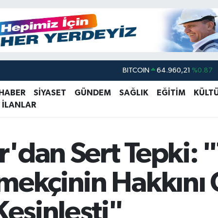
DOLAR
47,7436
%0.18
EURO
55,2510
%0.32
 HABER
SİYASET
GÜNDEM
SAĞLIK
EĞİTİM
KÜLT
 İLANLAR
STERLİN
64,4811
%0.38
GRAM ALTIN
6648.99
%2.59
BİST100
13.773
%-19
'dan Sert Tepki: "
BITCOIN
64.960,21
%0.87
mekçinin Hakkını G
Kesinleşti"