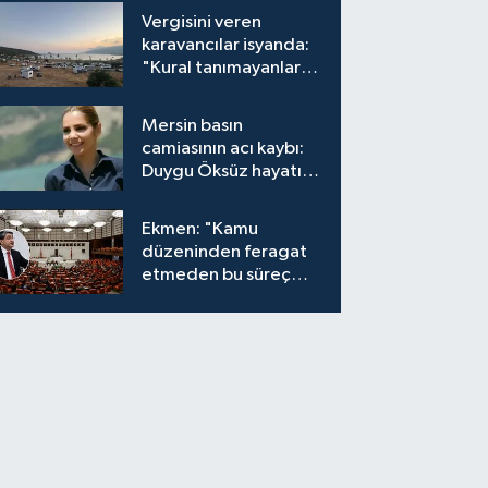
Vergisini veren
karavancılar isyanda:
"Kural tanımayanlar
hepimizi zan altında
bırakıyor"
Mersin basın
camiasının acı kaybı:
Duygu Öksüz hayatını
kaybetti
Ekmen: "Kamu
düzeninden feragat
etmeden bu süreç
meşrudur"