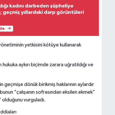
adığı kadını darbeden şüpheliye
; geçmiş yıllardaki darp görüntüleri
üle
önetiminin yetkisini kötüye kullanarak
hukuka aykırı biçimde zarara uğratıldığı ve
rin geçmişe dönük birikmiş haklarının aylardır
 bunun "çalışanın sofrasından eksilen ekmek"
ri" olduğunu vurguladı.
ddiaları