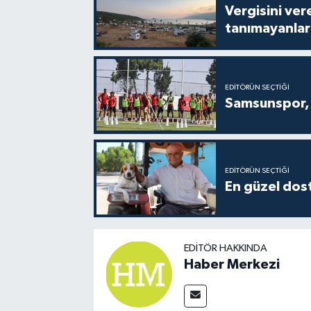
Vergisini ver
tanımayanlar 
EDITÖRÜN SEÇTIĞI
Samsunspor, 
EDITÖRÜN SEÇTIĞI
En güzel dost
EDITÖR HAKKINDA
Haber Merkezi