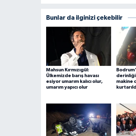
Bunlar da ilginizi çekebilir
Mahsun Kırmızıgül:
Bodrum'
Ülkemizde barış havası
derinliğ
esiyor umarım kalıcı olur,
makine d
umarım yapıcı olur
kurtarıld