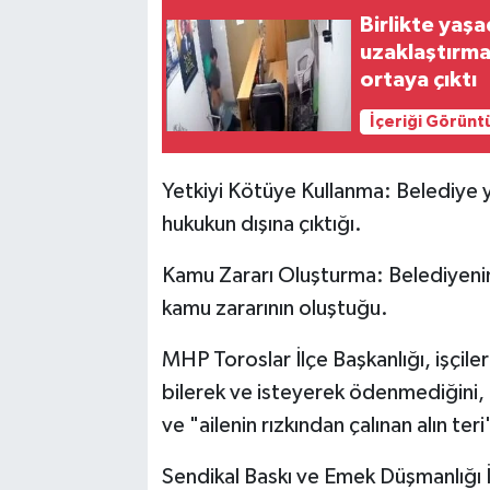
Birlikte yaş
uzaklaştırma
ortaya çıktı
İçeriği Görünt
Yetkiyi Kötüye Kullanma: Belediye y
hukukun dışına çıktığı.
Kamu Zararı Oluşturma: Belediyenin 
kamu zararının oluştuğu.
MHP Toroslar İlçe Başkanlığı, işçile
bilerek ve isteyerek ödenmediğini,
ve "ailenin rızkından çalınan alın te
Sendikal Baskı ve Emek Düşmanlığı İ