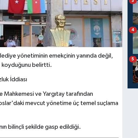
3
4
belediye yönetiminin emekçinin yanında değil,
5
 koyduğunu belirtti.
luk İddiası
e Mahkemesi ve Yargıtay tarafından
oroslar'daki mevcut yönetime üç temel suçlama
ın bilinçli şekilde gasp edildiği.