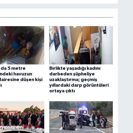
da 5 metre
Birlikte yaşadığı kadını
indeki havuzun
darbeden şüpheliye
airesine düşen kişi
uzaklaştırma; geçmiş
ı
yıllardaki darp görüntüleri
ortaya çıktı