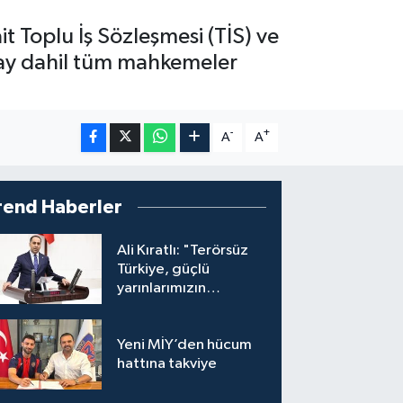
it Toplu İş Sözleşmesi (TİS) ve
tay dahil tüm mahkemeler
-
+
A
A
rend Haberler
Ali Kıratlı: "Terörsüz
Türkiye, güçlü
yarınlarımızın
teminatıdır"
Yeni MİY’den hücum
hattına takviye