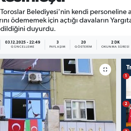
Toroslar Belediyesi'nin kendi personeline a
ını ödememek için açtığı davaların Yargı
dildiğini duyurdu.
03.12.2025 - 22:49
3
20
2 DK
GÜNCELLEME
PAYLAŞIM
GÖSTERIM
OKUNMA SÜRESI
T
1
2