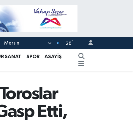
°
Mersin
28
ÜR SANAT
SPOR
ASAYİŞ
Toroslar
asp Etti,