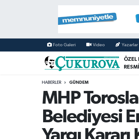
Mersin Nöbetçi Eczaneler
Mersin Hava Durumu
Foto Galeri
Video
Yazarlar
Mersin Namaz Vakitleri
ÖZEL
RESMİ
Mersin Trafik Yoğunluk Haritası
HABERLER
GÜNDEM
Süper Lig Puan Durumu ve Fikstür
MHP Toroslar
Tüm Manşetler
Belediyesi E
Son Dakika Haberleri
Yargı Kararı 
Haber Arşivi