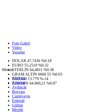
Foto Galeri
Video
Yazarlar
DOLAR
47,7436
%0.18
EURO
55,2510
%0.32
Mersin
STERLİN
64,4811
%0.38
GRAM ALTIN
6660.55
%0.03
Akdeniz
BİST100
13.779
%-14
Anamur
BITCOIN
64.960,21
%0.87
Aydıncık
Bozyazı
Çamlıyayla
Erdemli
Gülnar
Mezitli