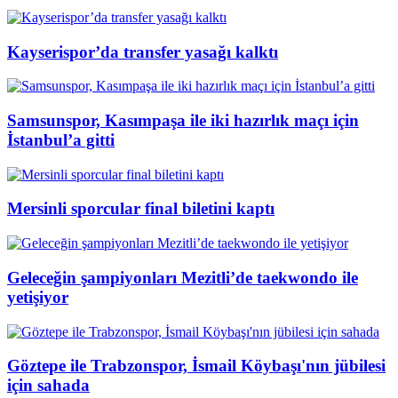
Kayserispor’da transfer yasağı kalktı
Samsunspor, Kasımpaşa ile iki hazırlık maçı için
İstanbul’a gitti
Mersinli sporcular final biletini kaptı
Geleceğin şampiyonları Mezitli’de taekwondo ile
yetişiyor
Göztepe ile Trabzonspor, İsmail Köybaşı'nın jübilesi
için sahada