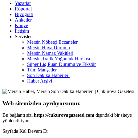
Yazarlar
Röportaj
Biyografi
Anketler
Künye
İletişim
Servisler
Mersin Nöbetçi Eczaneler
Mersin Hava Durumu
Mersin Namaz Vakitleri
Mersin Trafik Yoğunluk Haritası
Süper Lig Puan Durumu ve Fikstür
Tüm Manşetler
Son Dakika Haberleri
Haber Arşivi
Web sitemizden ayrılıyorsunuz
Bu bağlantı sizi
https://cukurovagazetesi.com
dışındaki bir siteye
yönlendiriyor.
Sayfada Kal
Devam Et