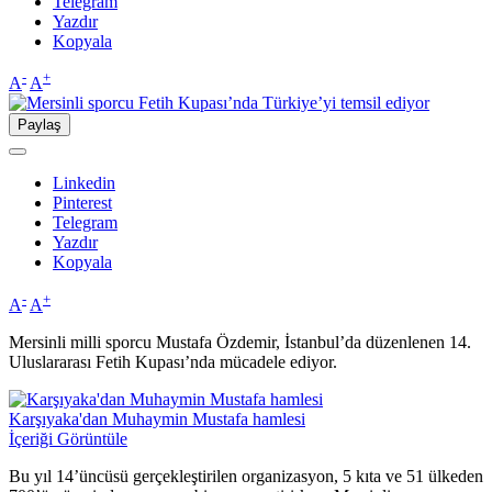
Telegram
Yazdır
Kopyala
-
+
A
A
Paylaş
Linkedin
Pinterest
Telegram
Yazdır
Kopyala
-
+
A
A
Mersinli milli sporcu Mustafa Özdemir, İstanbul’da düzenlenen 14.
Uluslararası Fetih Kupası’nda mücadele ediyor.
Karşıyaka'dan Muhaymin Mustafa hamlesi
İçeriği Görüntüle
Bu yıl 14’üncüsü gerçekleştirilen organizasyon, 5 kıta ve 51 ülkeden