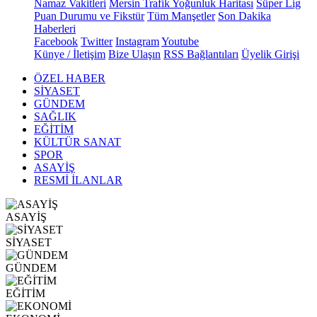
Namaz Vakitleri
Mersin Trafik Yoğunluk Haritası
Süper Lig
Puan Durumu ve Fikstür
Tüm Manşetler
Son Dakika
Haberleri
Facebook
Twitter
Instagram
Youtube
Künye / İletişim
Bize Ulaşın
RSS Bağlantıları
Üyelik Girişi
ÖZEL HABER
SİYASET
GÜNDEM
SAĞLIK
EĞİTİM
KÜLTÜR SANAT
SPOR
ASAYİŞ
RESMİ İLANLAR
ASAYİŞ
SİYASET
GÜNDEM
EĞİTİM