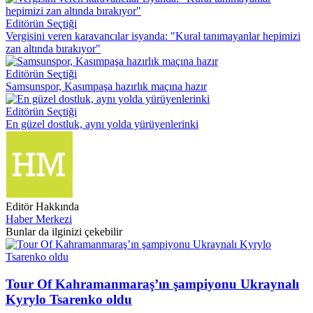
Editörün Seçtiği
Vergisini veren karavancılar isyanda: "Kural tanımayanlar hepimizi
zan altında bırakıyor"
Editörün Seçtiği
Samsunspor, Kasımpaşa hazırlık maçına hazır
Editörün Seçtiği
En güzel dostluk, aynı yolda yürüyenlerinki
Editör Hakkında
Haber Merkezi
Bunlar da ilginizi çekebilir
Tour Of Kahramanmaraş’ın şampiyonu Ukraynalı
Kyrylo Tsarenko oldu