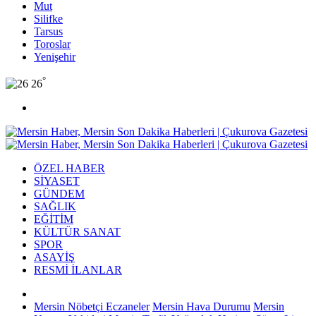
Mut
Silifke
Tarsus
Toroslar
Yenişehir
°
26
ÖZEL HABER
SİYASET
GÜNDEM
SAĞLIK
EĞİTİM
KÜLTÜR SANAT
SPOR
ASAYİŞ
RESMİ İLANLAR
Mersin Nöbetçi Eczaneler
Mersin Hava Durumu
Mersin