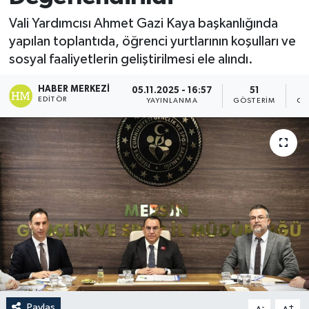
Vali Yardımcısı Ahmet Gazi Kaya başkanlığında
yapılan toplantıda, öğrenci yurtlarının koşulları ve
sosyal faaliyetlerin geliştirilmesi ele alındı.
HABER MERKEZI
05.11.2025 - 16:57
51
EDITÖR
YAYINLANMA
GÖSTERIM
OK
Paylaş
-
+