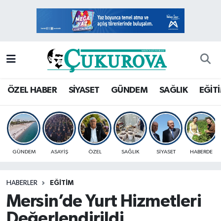
Mersin Nöbetçi Eczaneler
Mersin Hava Durumu
Mersin Namaz Vakitleri
ÖZEL HABER
SİYASET
GÜNDEM
SAĞLIK
EĞİT
Mersin Trafik Yoğunluk Haritası
Süper Lig Puan Durumu ve Fikstür
GÜNDEM
ASAYİŞ
ÖZEL
SAĞLIK
SİYASET
HABERDE
Tüm Manşetler
HABERLER
EĞİTİM
Son Dakika Haberleri
Mersin’de Yurt Hizmetleri
Haber Arşivi
Değerlendirildi