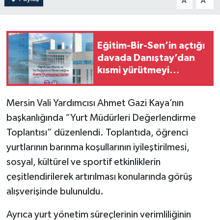
A
A
Eğitim-Bir-Sen’in açtığı
davada Danıştay’dan
kısmi yürütmeyi
durdurma kararı
Mersin Vali Yardımcısı Ahmet Gazi Kaya’nın
başkanlığında “Yurt Müdürleri Değerlendirme
Toplantısı” düzenlendi. Toplantıda, öğrenci
yurtlarının barınma koşullarının iyileştirilmesi,
sosyal, kültürel ve sportif etkinliklerin
çeşitlendirilerek artırılması konularında görüş
alışverişinde bulunuldu.
Ayrıca yurt yönetim süreçlerinin verimliliğinin