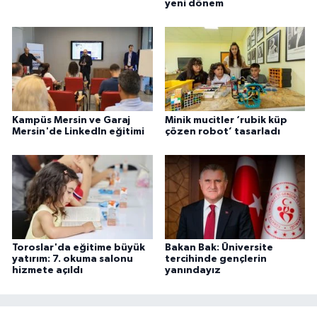
yeni dönem
Kampüs Mersin ve Garaj
Minik mucitler ‘rubik küp
Mersin'de LinkedIn eğitimi
çözen robot’ tasarladı
Toroslar'da eğitime büyük
Bakan Bak: Üniversite
yatırım: 7. okuma salonu
tercihinde gençlerin
hizmete açıldı
yanındayız