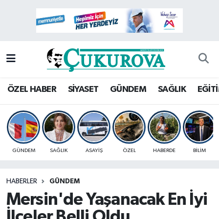
Mersin Nöbetçi Eczaneler
Mersin Hava Durumu
Mersin Namaz Vakitleri
ÖZEL HABER
SİYASET
GÜNDEM
SAĞLIK
EĞİT
Mersin Trafik Yoğunluk Haritası
Süper Lig Puan Durumu ve Fikstür
GÜNDEM
SAĞLIK
ASAYİŞ
ÖZEL
HABERDE
BİLİM
Tüm Manşetler
HABERLER
GÜNDEM
Son Dakika Haberleri
Mersin'de Yaşanacak En İyi
Haber Arşivi
İlçeler Belli Oldu