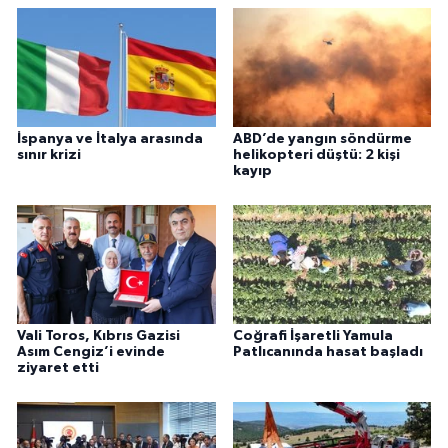
İspanya ve İtalya arasında
ABD’de yangın söndürme
sınır krizi
helikopteri düştü: 2 kişi
kayıp
Vali Toros, Kıbrıs Gazisi
Coğrafi İşaretli Yamula
Asım Cengiz’i evinde
Patlıcanında hasat başladı
ziyaret etti