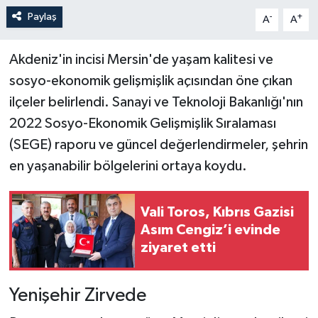
Paylaş
-
+
A
A
Akdeniz'in incisi Mersin'de yaşam kalitesi ve
sosyo-ekonomik gelişmişlik açısından öne çıkan
ilçeler belirlendi. Sanayi ve Teknoloji Bakanlığı'nın
2022 Sosyo-Ekonomik Gelişmişlik Sıralaması
(SEGE) raporu ve güncel değerlendirmeler, şehrin
en yaşanabilir bölgelerini ortaya koydu.
Vali Toros, Kıbrıs Gazisi
Asım Cengiz’i evinde
ziyaret etti
Yenişehir Zirvede