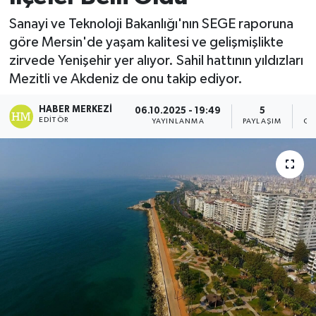
Sanayi ve Teknoloji Bakanlığı'nın SEGE raporuna
göre Mersin'de yaşam kalitesi ve gelişmişlikte
zirvede Yenişehir yer alıyor. Sahil hattının yıldızları
Mezitli ve Akdeniz de onu takip ediyor.
HABER MERKEZI
06.10.2025 - 19:49
5
EDITÖR
YAYINLANMA
PAYLAŞIM
GÖ