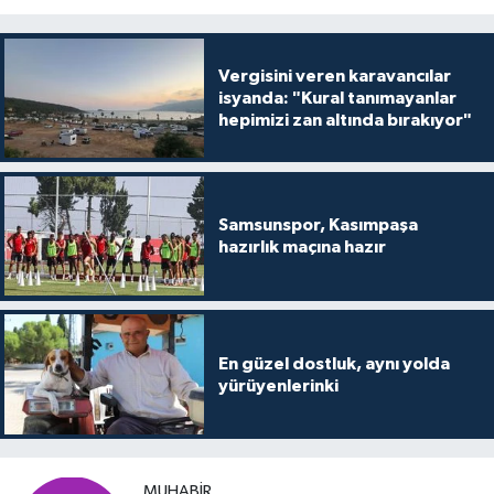
Vergisini veren karavancılar
isyanda: "Kural tanımayanlar
hepimizi zan altında bırakıyor"
Samsunspor, Kasımpaşa
hazırlık maçına hazır
En güzel dostluk, aynı yolda
yürüyenlerinki
MUHABİR