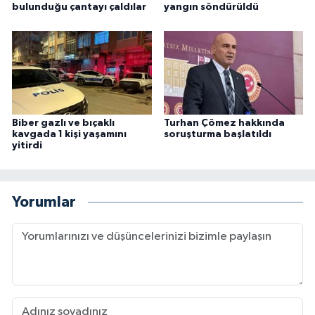
bulunduğu çantayı çaldılar
yangın söndürüldü
Biber gazlı ve bıçaklı
Turhan Çömez hakkında
kavgada 1 kişi yaşamını
soruşturma başlatıldı
yitirdi
Yorumlar