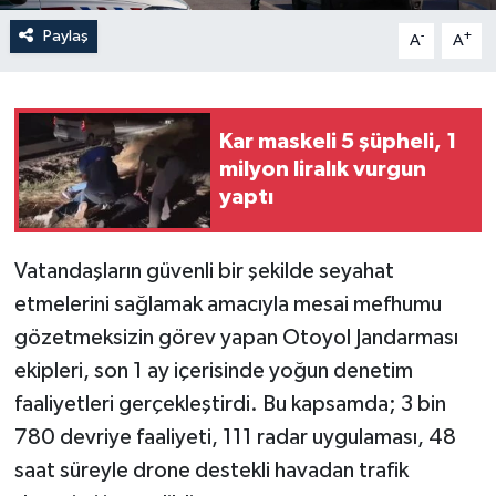
Paylaş
-
+
A
A
Kar maskeli 5 şüpheli, 1
milyon liralık vurgun
yaptı
Vatandaşların güvenli bir şekilde seyahat
etmelerini sağlamak amacıyla mesai mefhumu
gözetmeksizin görev yapan Otoyol Jandarması
ekipleri, son 1 ay içerisinde yoğun denetim
faaliyetleri gerçekleştirdi. Bu kapsamda; 3 bin
780 devriye faaliyeti, 111 radar uygulaması, 48
saat süreyle drone destekli havadan trafik