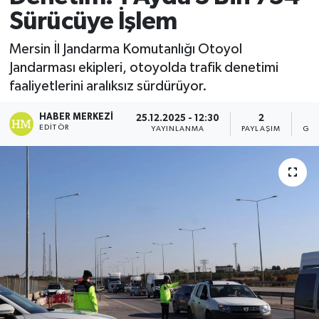
Sürücüye İşlem
Mersin İl Jandarma Komutanlığı Otoyol
Jandarması ekipleri, otoyolda trafik denetimi
faaliyetlerini aralıksız sürdürüyor.
HABER MERKEZI
25.12.2025 - 12:30
2
EDITÖR
YAYINLANMA
PAYLAŞIM
GÖS