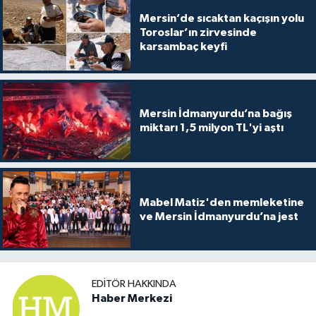
Mersin’de sıcaktan kaçışın yolu
Toroslar’ın zirvesinde
karsambaç keyfi
Mersin İdmanyurdu’na bağış
miktarı 1,5 milyon TL'yi aştı
Mabel Matiz'den memleketine
ve Mersin İdmanyurdu’na jest
EDITÖR HAKKINDA
Haber Merkezi