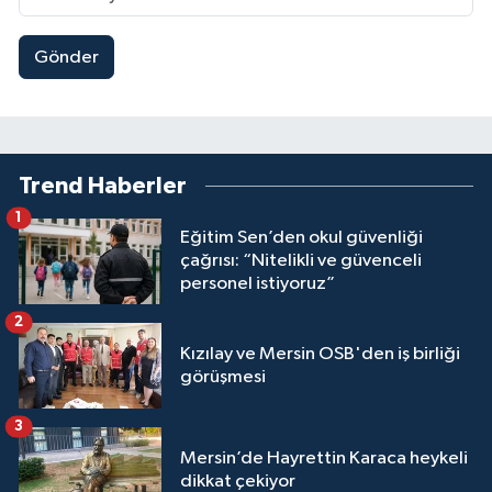
Gönder
Trend Haberler
1
Eğitim Sen’den okul güvenliği
çağrısı: “Nitelikli ve güvenceli
personel istiyoruz”
2
Kızılay ve Mersin OSB'den iş birliği
görüşmesi
3
Mersin’de Hayrettin Karaca heykeli
dikkat çekiyor