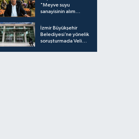
"Meyve suyu
sanayisinin alım
fiyatları yeniden
değerlendirilmeli''
İzmir Büyükşehir
Belediyesi’ne yönelik
soruşturmada Veli
Ağbaba'nın ağabeyi
tutuklandı