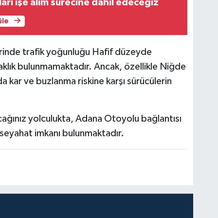
arı işe alım sürecine dahil edeceğiz
üle
zerinde trafik yoğunluğu Hafif düzeyde
aklık bulunmamaktadır. Ancak, özellikle Niğde
da kar ve buzlanma riskine karşı sürücülerin
ağınız yolculukta, Adana Otoyolu bağlantısı
r seyahat imkanı bulunmaktadır.