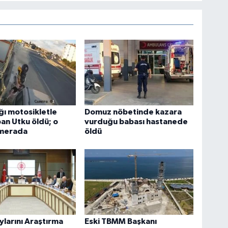
ığı motosikletle
Domuz nöbetinde kazara
an Utku öldü; o
vurduğu babası hastanede
amerada
öldü
ylarını Araştırma
Eski TBMM Başkanı