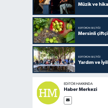
Müzik ve hika
EDITÖRÜN SEÇTIĞI
Mersinli çift
EDITÖRÜN SEÇTIĞI
Yardım ve İyil
EDITÖR HAKKINDA
Haber Merkezi