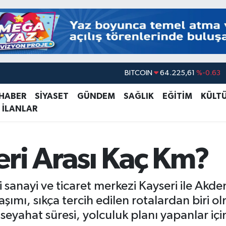
BITCOIN
64.225,61
%-0.63
DOLAR
47,7143
%0.16
 HABER
SİYASET
GÜNDEM
SAĞLIK
EĞİTİM
KÜLT
EURO
55,0317
%-0.02
 İLANLAR
STERLİN
64,2463
%0.07
GRAM ALTIN
6510.40
%0.45
ri Arası Kaç Km?
BİST100
13.799
%70
sanayi ve ticaret merkezi Kayseri ile Akdeniz
şımı, sıkça tercih edilen rotalardan biri o
seyahat süresi, yolculuk planı yapanlar içi