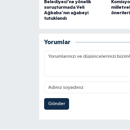
Belediyesi’ne yönelik
Komisyo
soruşturmada Veli
milletvek
Ağbaba'nın ağabeyi
önerileri
tutuklandı
Yorumlar
Gönder