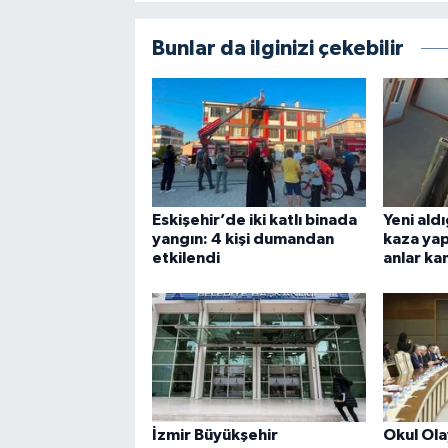
Bunlar da ilginizi çekebilir
Eskişehir’de iki katlı binada
Yeni ald
yangın: 4 kişi dumandan
kaza yap
etkilendi
anlar k
İzmir Büyükşehir
Okul Ola