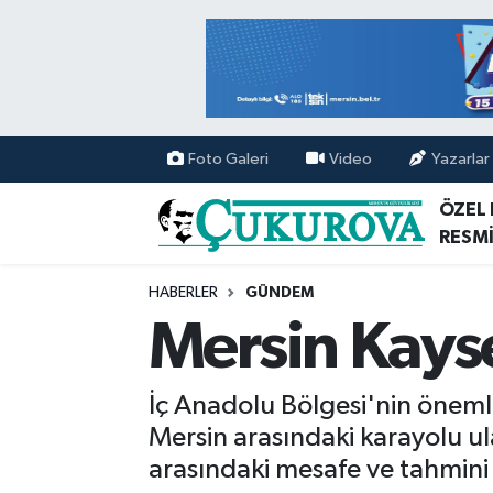
Mersin Nöbetçi Eczaneler
Mersin Hava Durumu
Foto Galeri
Video
Yazarlar
Mersin Namaz Vakitleri
ÖZEL
RESMİ
Mersin Trafik Yoğunluk Haritası
HABERLER
GÜNDEM
Süper Lig Puan Durumu ve Fikstür
Mersin Kayse
Tüm Manşetler
İç Anadolu Bölgesi'nin önemli 
Son Dakika Haberleri
Mersin arasındaki karayolu ula
arasındaki mesafe ve tahmini 
Haber Arşivi