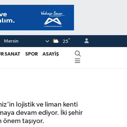
°
Mersin
25
ÜR SANAT
SPOR
ASAYİŞ
'in lojistik ve liman kenti
lmaya devam ediyor. İki şehir
n önem taşıyor.