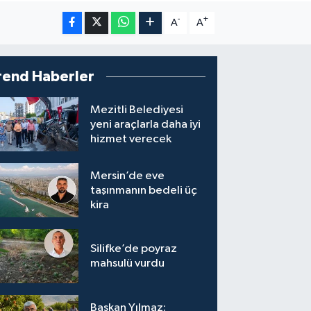
-
+
A
A
rend Haberler
Mezitli Belediyesi
yeni araçlarla daha iyi
hizmet verecek
Mersin’de eve
taşınmanın bedeli üç
kira
Silifke’de poyraz
mahsulü vurdu
Başkan Yılmaz: