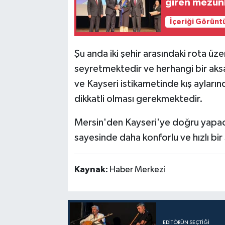
giren mezunl
İçeriği Görünt
Şu anda iki şehir arasındaki rota ü
seyretmektedir ve herhangi bir aks
ve Kayseri istikametinde kış ayların
dikkatli olması gerekmektedir.
Mersin'den Kayseri'ye doğru yapac
sayesinde daha konforlu ve hızlı bi
Kaynak:
Haber Merkezi
EDITÖRÜN SEÇTIĞI