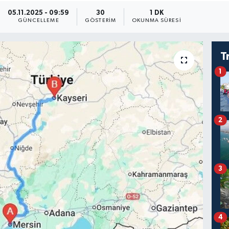
05.11.2025 - 09:59
30
1 DK
GÜNCELLEME
GÖSTERIM
OKUNMA SÜRESI
T
1
2
3
4