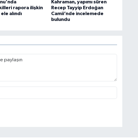
nu'nda
Kahraman, yapımı süren
illeri rapora ilişkin
Recep Tayyip Erdoğan
 ele alındı
Camii’nde incelemede
bulundu