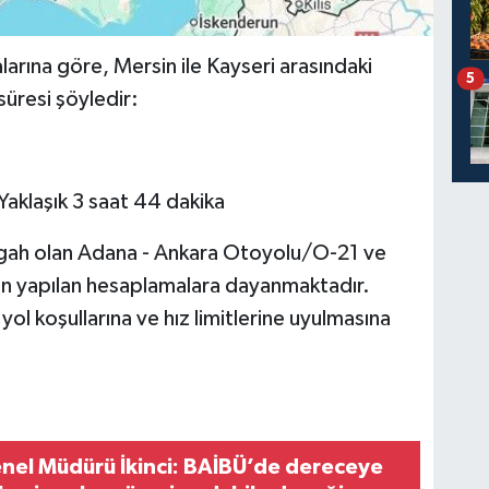
rına göre, Mersin ile Kayseri arasındaki
5
süresi şöyledir:
Yaklaşık 3 saat 44 dakika
ergah olan Adana - Ankara Otoyolu/O-21 ve
n yapılan hesaplamalara dayanmaktadır.
yol koşullarına ve hız limitlerine uyulmasına
nel Müdürü İkinci: BAİBÜ’de dereceye