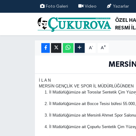
Foto Galeri
Video
Yazarlar
ÖZEL H
Mersin Nöbetçi Eczaneler
RESMİ İ
Mersin Hava Durumu
-
+
A
A
Mersin Namaz Vakitleri
MERSİN
Mersin Trafik Yoğunluk Haritası
İ L A N
Süper Lig Puan Durumu ve Fikstür
MERSİN GENÇLİK VE SPOR İL MÜDÜRLÜĞÜNDEN
İl Müdürlüğümüze ait Toroslar Sentetik Çim Yüzeyl
Tüm Manşetler
İl Müdürlüğümüze ait Bocce Tesisi büfesi 55.000,0
İl Müdürlüğümüze ait Mersinli Ahmet Spor Salonu b
Son Dakika Haberleri
İl Müdürlüğümüze ait Çopurlu Sentetik Çim Yüzeyli
Haber Arşivi