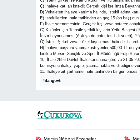
C) İstekli Şirket ise Kamu Kurum ve Kuruluşlarından iha
Ç) İhaleye katılan istekli; Gerçek kişi ise İmza Beyannam
D) Vekaleten ihaleye katılma halinde, istekli adına katıl
E) İsteklilerden İhale tarihinden en geç 15 (on beş) gü
F) İhale şartnamesinin, Gerçek kişi veya noterce onayla
G) Kulüpler için Temsile yetkili kişilerin Yetki Belgesi 
İmza beyannamesi (Aslı ya da noter tasdikli sureti), Yö
Ğ) İstekli Şirket veya Tüzel kişi olması halinde Ticaret
H) İhaleye başvuru yapmak isteyenler 500,00 TL dosya 
birlikte Mersin Gençlik ve Spor İl Müdürlüğü Edip Buran 
10. İhale 2886 Devlet İhale kanununa göre ve 21.05 202
komisyonu ihaleyi yapıp, yapmamakta ve dilediğine ver
11. İhaleye ait şartname ihale tarihinden bir gün öncesi
#ilangovtr
Mersin Nöbetçi Eczaneler
Mer