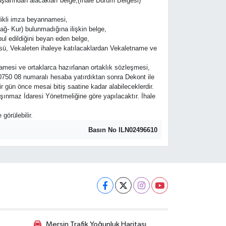
şlarından alacakları belge,(İhale Durum Belgesi)
sdikli imza beyannamesi,
ağ- Kur) bulunmadığına ilişkin belge,
ul edildiğini beyan eden belge,
irküsü, Vekaleten ihaleye katılacaklardan Vekaletname ve
nnamesi ve ortaklarca hazırlanan ortaklık sözleşmesi,
750 08 numaralı hesaba yatırdıktan sonra Dekont ile
r gün önce mesai bitiş saatine kadar alabileceklerdir.
şınmaz İdaresi Yönetmeliğine göre yapılacaktır. İhale
görülebilir.
Basın No ILN02496610
Mersin Trafik Yoğunluk Haritası