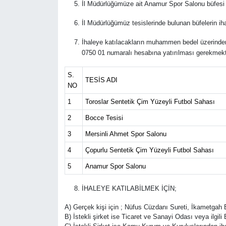
İl Müdürlüğümüze ait Anamur Spor Salonu büfesi 3
İl Müdürlüğümüz tesislerinde bulunan büfelerin ih
İhaleye katılacakların muhammen bedel üzerinden
0750 01 numaralı hesabına yatırılması gerekmekt
S.
TESİS ADI
NO
1
Toroslar Sentetik Çim Yüzeyli Futbol Sahası
2
Bocce Tesisi
3
Mersinli Ahmet Spor Salonu
4
Çopurlu Sentetik Çim Yüzeyli Futbol Sahası
5
Anamur Spor Salonu
İHALEYE KATILABİLMEK İÇİN;
A) Gerçek kişi için ; Nüfus Cüzdanı Sureti, İkametgah Be
B) İstekli şirket ise Ticaret ve Sanayi Odası veya ilgil