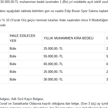
0.000,00-TL muhammen bedel üzerinden 1 (Bir) yıl müddetle açık teklif usulü i
alesi aşağıdaki tabloda belirtilen gün ve saatte Edip Buran Spor Salonu toplan
 % 10 (Yüzde On) geçici teminat tutarları ihale saatinden önce İl Müdürlüğ
edir.
İHALE EDİLECEK
YILLIK MUHAMMEN KİRA BEDELİ
G
YER
Büfe
25.000,00.-TL
2
Büfe
55.000,00.-TL
5
Büfe
65.000,00.-TL
6
Büfe
25.000,00.-TL
2
Büfe
30.000,00.-TL
3
lgesi, Adli Sicil Kayıt Belgesi,
i Esnaf ve Sanatkarlar Odasına kayıtlı olduğuna dair belge, (Son 3 (üç) ay için