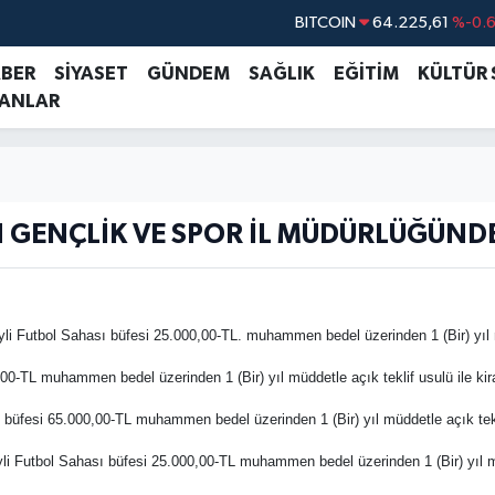
BITCOIN
64.225,61
%-0.
DOLAR
47,6704
%
ABER
SİYASET
GÜNDEM
SAĞLIK
EĞİTİM
KÜLTÜR
LANLAR
EURO
55,0406
%-0.
STERLİN
64,2143
%
GRAM ALTIN
6510.40
%0.4
BİST100
13.799
%7
 GENÇLİK VE SPOR İL MÜDÜRLÜĞÜND
i Futbol Sahası büfesi 25.000,00-TL. muhammen bedel üzerinden 1 (Bir) yıl müd
0-TL muhammen bedel üzerinden 1 (Bir) yıl müddetle açık teklif usulü ile kira
üfesi 65.000,00-TL muhammen bedel üzerinden 1 (Bir) yıl müddetle açık teklif 
 Futbol Sahası büfesi 25.000,00-TL muhammen bedel üzerinden 1 (Bir) yıl müdde