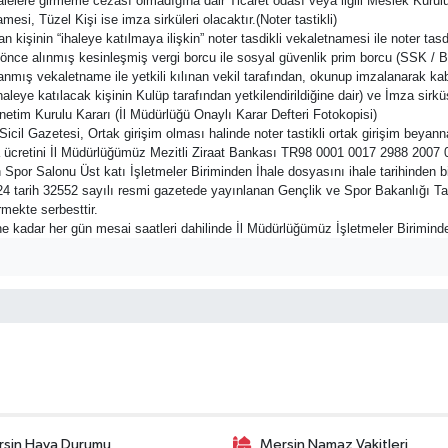
lelere girmeme cezası olmadığına dair Ticaret odası veya ilgili Meslek Kurulu
esi, Tüzel Kişi ise imza sirküleri olacaktır.(Noter tastikli)
an kişinin “ihaleye katılmaya ilişkin” noter tasdikli vekaletnamesi ile noter ta
n önce alınmış kesinleşmiş vergi borcu ile sosyal güvenlik prim borcu (SSK / B
nmış vekaletname ile yetkili kılınan vekil tarafından, okunup imzalanarak kab
(İhaleye katılacak kişinin Kulüp tarafından yetkilendirildiğine dair) ve İmza s
netim Kurulu Kararı (İl Müdürlüğü Onaylı Karar Defteri Fotokopisi)
 Sicil Gazetesi, Ortak girişim olması halinde noter tastikli ortak girişim beya
ücretini İl Müdürlüğümüz Mezitli Ziraat Bankası TR98 0001 0017 2988 2007 0
Spor Salonu Üst katı İşletmeler Biriminden İhale dosyasını ihale tarihinden bi
4 tarih 32552 sayılı resmi gazetede yayınlanan Gençlik ve Spor Bakanlığı Ta
mekte serbesttir.
ne kadar her gün mesai saatleri dahilinde İl Müdürlüğümüz İşletmeler Biriminde 
sin Hava Durumu
Mersin Namaz Vakitleri