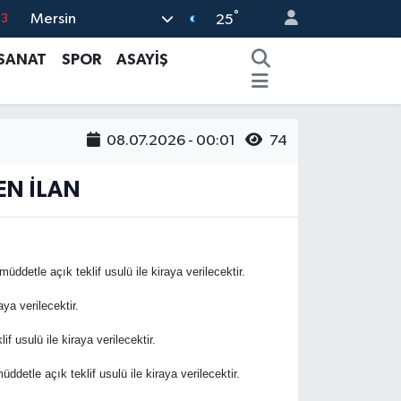
°
Mersin
63
25
0
 SANAT
SPOR
ASAYİŞ
08
0
08.07.2026 - 00:01
74
5
0
EN İLAN
detle açık teklif usulü ile kiraya verilecektir.
ya verilecektir.
usulü ile kiraya verilecektir.
tle açık teklif usulü ile kiraya verilecektir.