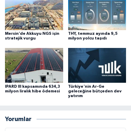
Mersin’de Akkuyu NGS için
THY, temmuz ayında 9,5
stratejik vurgu
milyon yolcu taşıdı
IPARD III kapsamında 634,3
Türkiye'nin Ar-Ge
milyon liralık hibe ödemesi
geleceğine bütçeden dev
yatırım
Yorumlar