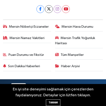
Mersin Nöbetçi Eczaneler
Mersin Hava Durumu
Mersin Namaz Vakitleri
Mersin Trafik Yoğunluk
Haritası
Puan Durumu ve Fikstür
Tüm Manşetler
Son Dakika Haberleri
Haber Arşivi
RSS
Copyright © 2025. Her hakkı saklıdır.
En iyi site deneyimi sağlamak için çerezlerden
faydalanıyoruz. Detaylar için lütfen tıklayın.
Haber Yazılımı:
TE Bilişim
TAMAM