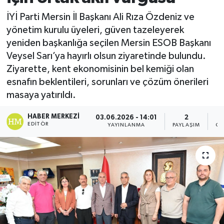
İYİ Parti Mersin İl Başkanı Ali Rıza Özdeniz ve
yönetim kurulu üyeleri, güven tazeleyerek
yeniden başkanlığa seçilen Mersin ESOB Başkanı
Veysel Sarı’ya hayırlı olsun ziyaretinde bulundu.
Ziyarette, kent ekonomisinin bel kemiği olan
esnafın beklentileri, sorunları ve çözüm önerileri
masaya yatırıldı.
HABER MERKEZI
03.06.2026 - 14:01
2
EDITÖR
YAYINLANMA
PAYLAŞIM
GÖ