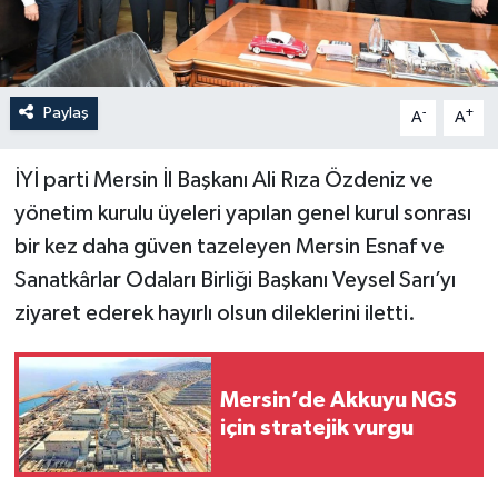
Paylaş
-
+
A
A
İYİ parti Mersin İl Başkanı Ali Rıza Özdeniz ve
yönetim kurulu üyeleri yapılan genel kurul sonrası
bir kez daha güven tazeleyen Mersin Esnaf ve
Sanatkârlar Odaları Birliği Başkanı Veysel Sarı’yı
ziyaret ederek hayırlı olsun dileklerini iletti.
Mersin’de Akkuyu NGS
için stratejik vurgu