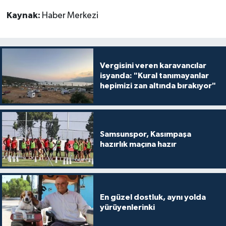
Kaynak:
Haber Merkezi
Vergisini veren karavancılar
isyanda: "Kural tanımayanlar
hepimizi zan altında bırakıyor"
Samsunspor, Kasımpaşa
hazırlık maçına hazır
En güzel dostluk, aynı yolda
yürüyenlerinki