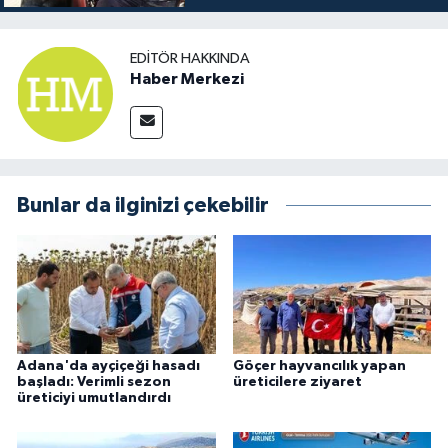
EDITÖR HAKKINDA
Haber Merkezi
Bunlar da ilginizi çekebilir
Adana'da ayçiçeği hasadı
Göçer hayvancılık yapan
başladı: Verimli sezon
üreticilere ziyaret
üreticiyi umutlandırdı