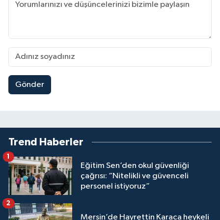
Gönder
Trend Haberler
1
Eğitim Sen’den okul güvenliği
çağrısı: “Nitelikli ve güvenceli
personel istiyoruz”
2
Mersin’de Hayrettin Karaca heykeli