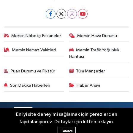
Mersin Nöbetçi Eczaneler
Mersin Hava Durumu
Mersin Namaz Vakitleri
Mersin Trafik Yoğunluk
Haritası
Puan Durumu ve Fikstür
Tüm Manşetler
Son Dakika Haberleri
Haber Arşivi
RSS
Copyright © 2025. Her hakkı saklıdır.
En iyi site deneyimi sağlamak için çerezlerden
faydalanıyoruz. Detaylar için lütfen tıklayın.
Haber Yazılımı:
TE Bilişim
TAMAM