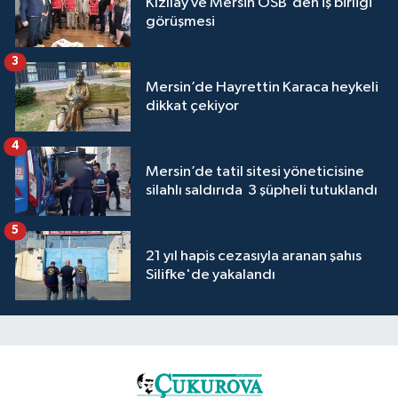
Kızılay ve Mersin OSB'den iş birliği
görüşmesi
3
Mersin’de Hayrettin Karaca heykeli
dikkat çekiyor
4
Mersin’de tatil sitesi yöneticisine
silahlı saldırıda 3 şüpheli tutuklandı
5
21 yıl hapis cezasıyla aranan şahıs
Silifke'de yakalandı