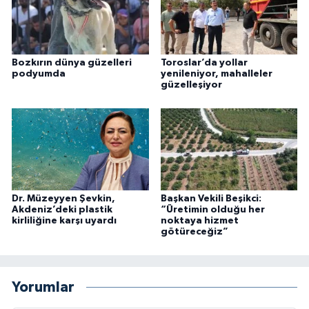
Bozkırın dünya güzelleri
Toroslar’da yollar
podyumda
yenileniyor, mahalleler
güzelleşiyor
Dr. Müzeyyen Şevkin,
Başkan Vekili Beşikci:
Akdeniz’deki plastik
“Üretimin olduğu her
kirliliğine karşı uyardı
noktaya hizmet
götüreceğiz”
Yorumlar