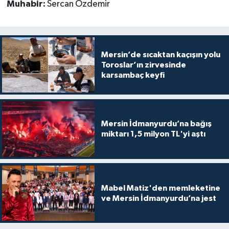
Muhabir:
Sercan Özdemir
Mersin’de sıcaktan kaçışın yolu
Toroslar’ın zirvesinde
karsambaç keyfi
Mersin İdmanyurdu’na bağış
miktarı 1,5 milyon TL'yi aştı
Mabel Matiz'den memleketine
ve Mersin İdmanyurdu’na jest