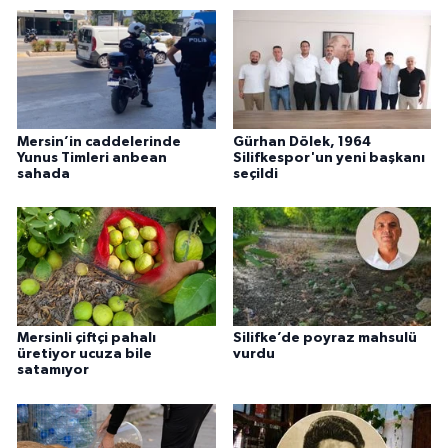
Mersin’in caddelerinde
Gürhan Dölek, 1964
Yunus Timleri anbean
Silifkespor'un yeni başkanı
sahada
seçildi
Mersinli çiftçi pahalı
Silifke’de poyraz mahsulü
üretiyor ucuza bile
vurdu
satamıyor