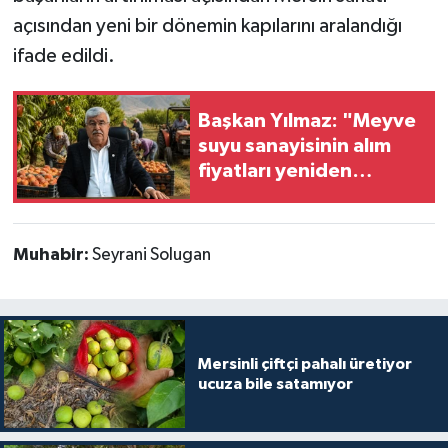
açısından yeni bir dönemin kapılarını aralandığı
ifade edildi.
Başkan Yılmaz: "Meyve
suyu sanayisinin alım
fiyatları yeniden
değerlendirilmeli''
Muhabir:
Seyrani Solugan
Mersinli çiftçi pahalı üretiyor
ucuza bile satamıyor