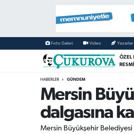
Mersin Nöbetçi Eczaneler
Mersin Hava Durumu
Foto Galeri
Video
Yazarlar
Mersin Namaz Vakitleri
ÖZEL
RESMİ
Mersin Trafik Yoğunluk Haritası
HABERLER
GÜNDEM
Süper Lig Puan Durumu ve Fikstür
Mersin Büyü
Tüm Manşetler
dalgasına ka
Son Dakika Haberleri
Mersin Büyükşehir Belediyesi Sa
Haber Arşivi