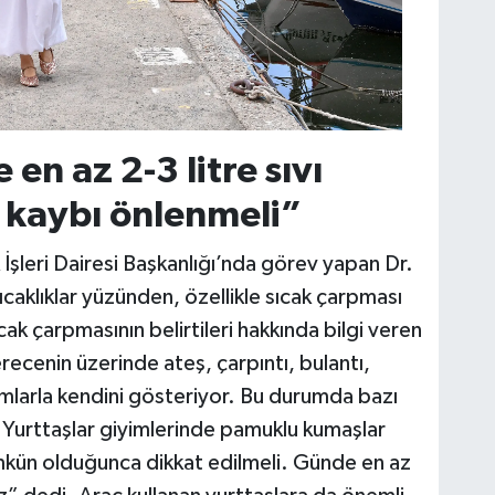
en az 2-3 litre sıvı
vı kaybı önlenmeli”
İşleri Dairesi Başkanlığı’nda görev yapan Dr.
aklıklar yüzünden, özellikle sıcak çarpması
Sıcak çarpmasının belirtileri hakkında bilgi veren
ecenin üzerinde ateş, çarpıntı, bulantı,
omlarla kendini gösteriyor. Bu durumda bazı
 Yurttaşlar giyimlerinde pamuklu kumaşlar
ümkün olduğunca dikkat edilmeli. Günde en az