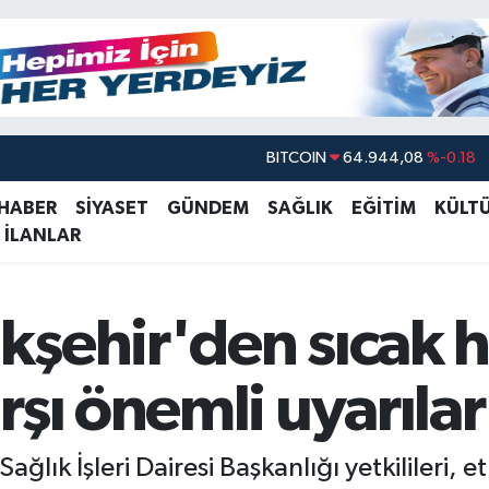
DOLAR
47,7436
%0.18
EURO
55,2510
%0.32
 HABER
SİYASET
GÜNDEM
SAĞLIK
EĞİTİM
KÜLT
 İLANLAR
STERLİN
64,4811
%0.38
GRAM ALTIN
6660.55
%0.03
BİST100
13.779
%-14
kşehir'den sıcak 
BITCOIN
64.944,08
%-0.18
rşı önemli uyarılar
ğlık İşleri Dairesi Başkanlığı yetkilileri, et