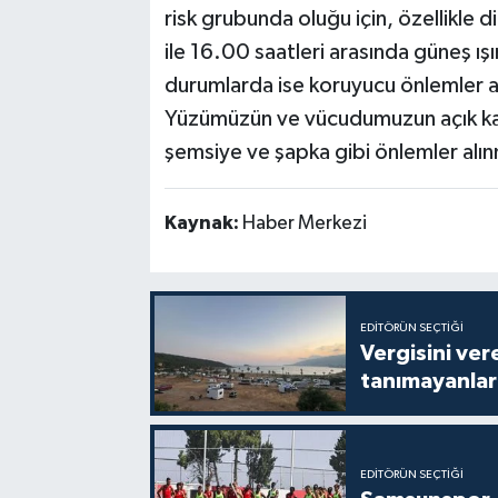
risk grubunda oluğu için, özellikle
ile 16.00 saatleri arasında güneş ış
durumlarda ise koruyucu önlemler al
Yüzümüzün ve vücudumuzun açık kala
şemsiye ve şapka gibi önlemler alınm
Kaynak:
Haber Merkezi
EDITÖRÜN SEÇTIĞI
Vergisini ver
tanımayanlar 
EDITÖRÜN SEÇTIĞI