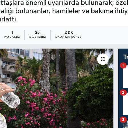
rttaşlara önemli uyarılarda bulunarak; özel
talığı bulunanlar, hamileler ve bakıma ihti
rlattı.
1
25
2 DK
PAYLAŞIM
GÖSTERIM
OKUNMA SÜRESI
T
1
2
3