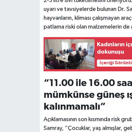
2-3 litre sıvı tüketilmesini öneriyo
uyarı ve tavsiyelerde bulunan Dr. Sa
hayvanların, kliması çalışmayan araç
patlama riski olan malzemelerin de ar
Kadınların i
dokunuşu
İçeriği Görünt
“11.00 ile 16.00 saa
mümkünse güneş ış
kalınmamalı”
Açıklamasının son kısmında risk grub
Samray, “Çocuklar, yaş almışlar, gebe