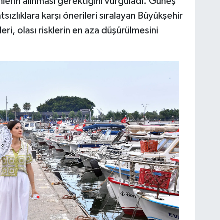
lerin alınması gerektiğini vurguladı. Güneş
hatsızlıklara karşı önerileri sıralayan Büyükşehir
ileri, olası risklerin en aza düşürülmesini