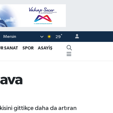
°
Mersin
29
ÜR SANAT
SPOR
ASAYİŞ
hava
kisini gittikçe daha da artıran