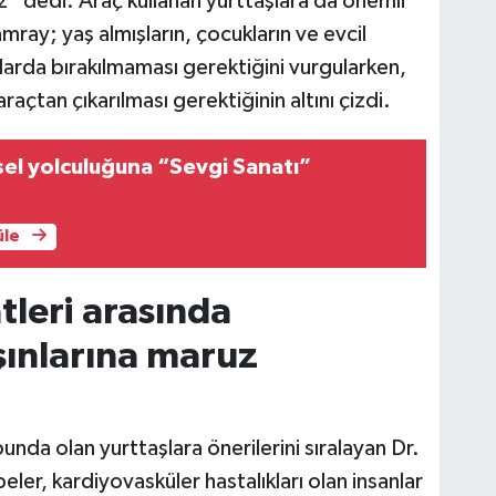
ruz” dedi. Araç kullanan yurttaşlara da önemli
mray; yaş almışların, çocukların ve evcil
larda bırakılmaması gerektiğini vurgularken,
açtan çıkarılması gerektiğinin altını çizdi.
çsel yolculuğuna “Sevgi Sanatı”
üle
tleri arasında
ınlarına maruz
unda olan yurttaşlara önerilerini sıralayan Dr.
ler, kardiyovasküler hastalıkları olan insanlar