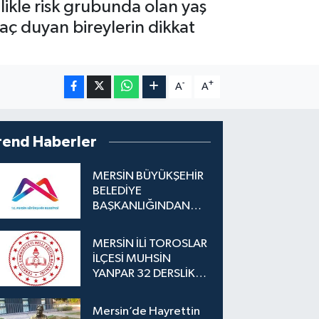
likle risk grubunda olan yaş
yaç duyan bireylerin dikkat
-
+
A
A
rend Haberler
MERSİN BÜYÜKŞEHİR
BELEDİYE
BAŞKANLIĞINDAN
İLAN
MERSİN İLİ TOROSLAR
İLÇESİ MUHSİN
YANPAR 32 DERSLİKLİ
İLKOKUL YAPIM İŞİ
Mersin’de Hayrettin