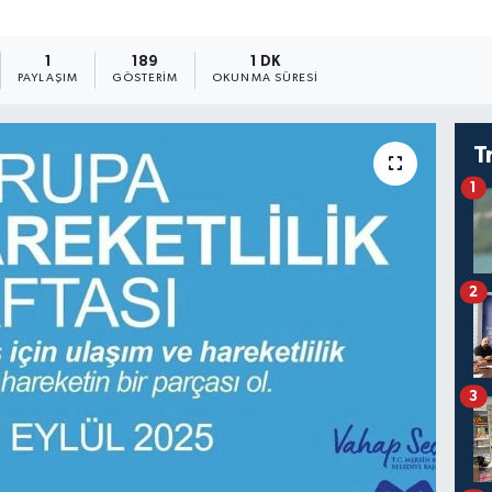
1
189
1 DK
PAYLAŞIM
GÖSTERIM
OKUNMA SÜRESI
T
1
2
3