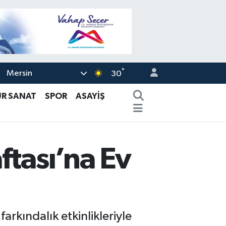
°
Mersin
30
ÜR SANAT
SPOR
ASAYİŞ
ftası’na Ev
arkındalık etkinlikleriyle