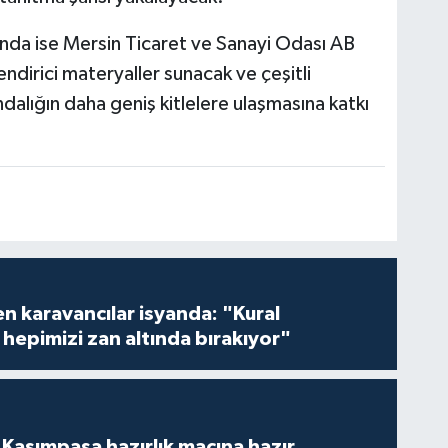
ında ise Mersin Ticaret ve Sanayi Odası AB
endirici materyaller sunacak ve çeşitli
dalığın daha geniş kitlelere ulaşmasına katkı
en karavancılar isyanda: "Kural
hepimizi zan altında bırakıyor"
Kasımpaşa hazırlık maçına hazır