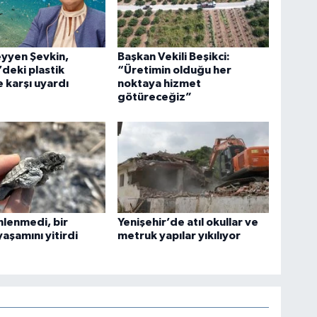
yyen Şevkin,
Başkan Vekili Beşikci:
deki plastik
“Üretimin olduğu her
ne karşı uyardı
noktaya hizmet
götüreceğiz”
nlenmedi, bir
Yenişehir’de atıl okullar ve
yaşamını yitirdi
metruk yapılar yıkılıyor