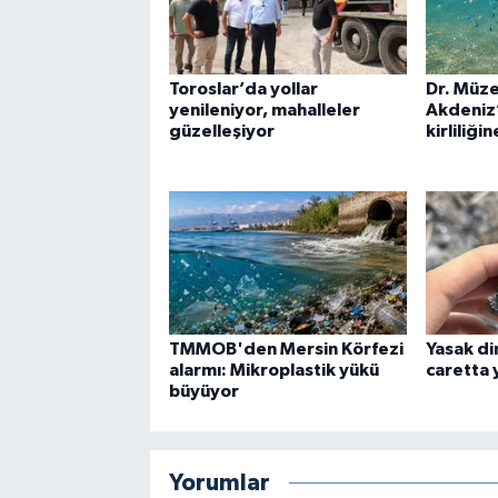
Toroslar’da yollar
Dr. Müze
yenileniyor, mahalleler
Akdeniz’
güzelleşiyor
kirliliği
TMMOB'den Mersin Körfezi
Yasak di
alarmı: Mikroplastik yükü
caretta 
büyüyor
Yorumlar