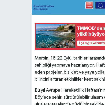
TMMOB'den M
yükü büyüyo
İçeriği Görünt
Mersin, 16-22 Eylül tarihleri arasın
sahipliği yapmaya hazırlanıyor. Haf
eden projeler, bisiklet ve yaya yolla
bilincini artıran etkinlikler kent saki
Bu yıl Avrupa Hareketlilik Haftası’
Böylece şehir, sürdürülebilir ulaşım 
uluslararası alanda güçlü bir şekild