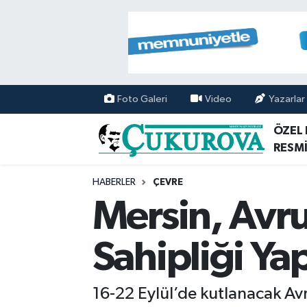
Mersin Nöbetçi Eczaneler
Mersin Hava Durumu
Foto Galeri
Video
Yazarlar
Mersin Namaz Vakitleri
ÖZEL
RESMİ
Mersin Trafik Yoğunluk Haritası
HABERLER
ÇEVRE
Süper Lig Puan Durumu ve Fikstür
Mersin, Avru
Tüm Manşetler
Sahipliği Ya
Son Dakika Haberleri
16-22 Eylül’de kutlanacak Avru
Haber Arşivi