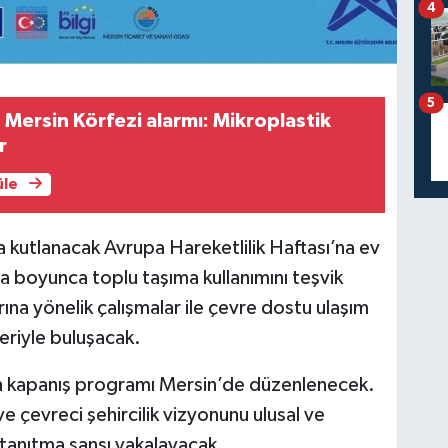
4
5
ersin Körfezi alarmı: Mikroplastik
r
üle
da kutlanacak Avrupa Hareketlilik Haftası’na ev
ta boyunca toplu taşıma kullanımını teşvik
rına yönelik çalışmalar ile çevre dostu ulaşım
nleriyle buluşacak.
nın kapanış programı Mersin’de düzenlenecek.
ve çevreci şehircilik vizyonunu ulusal ve
e tanıtma şansı yakalayacak.