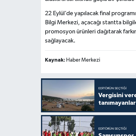
22 Eylül’de yapılacak final program
Bilgi Merkezi, açacağı stantta bilgil
promosyon ürünleri dağıtarak farkın
sağlayacak.
Kaynak:
Haber Merkezi
EDITÖRÜN SEÇTIĞI
Vergisini ver
tanımayanlar 
EDITÖRÜN SEÇTIĞI
Samsunspor, 