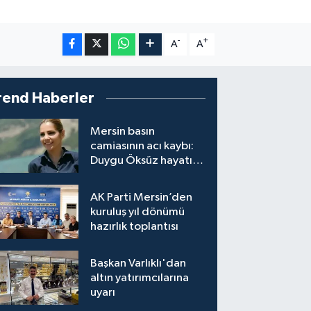
-
+
A
A
rend Haberler
Mersin basın
camiasının acı kaybı:
Duygu Öksüz hayatını
kaybetti
AK Parti Mersin’den
kuruluş yıl dönümü
hazırlık toplantısı
Başkan Varlıklı'dan
altın yatırımcılarına
uyarı