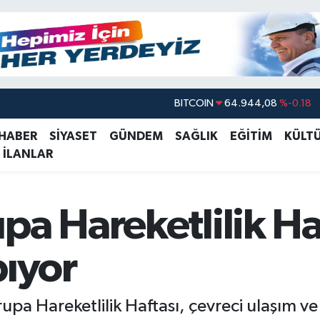
BITCOIN
64.944,08
%-0.18
DOLAR
47,7436
%0.18
 HABER
SİYASET
GÜNDEM
SAĞLIK
EĞİTİM
KÜLT
EURO
55,2510
%0.32
 İLANLAR
STERLİN
64,4811
%0.38
GRAM ALTIN
6660.55
%0.03
pa Hareketlilik Ha
BİST100
13.779
%-14
pıyor
pa Hareketlilik Haftası, çevreci ulaşım ve f