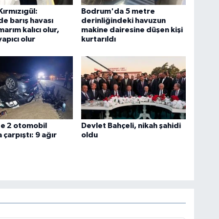
ırmızıgül:
Bodrum'da 5 metre
e barış havası
derinliğindeki havuzun
arım kalıcı olur,
makine dairesine düşen kişi
apıcı olur
kurtarıldı
e 2 otomobil
Devlet Bahçeli, nikah şahidi
 çarpıştı: 9 ağır
oldu