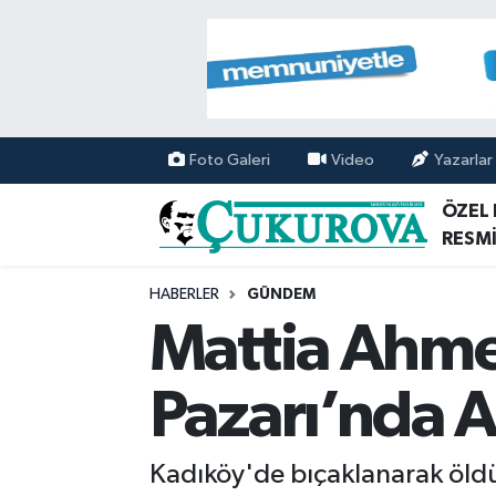
Mersin Nöbetçi Eczaneler
Mersin Hava Durumu
Foto Galeri
Video
Yazarlar
Mersin Namaz Vakitleri
ÖZEL
RESMİ
Mersin Trafik Yoğunluk Haritası
HABERLER
GÜNDEM
Süper Lig Puan Durumu ve Fikstür
Mattia Ahmet
Tüm Manşetler
Pazarı’nda 
Son Dakika Haberleri
Kadıköy'de bıçaklanarak öldü
Haber Arşivi