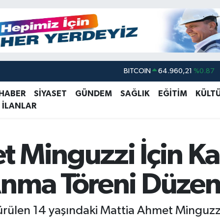
BITCOIN
64.960,21
%0.87
DOLAR
47,7436
%0.18
 HABER
SİYASET
GÜNDEM
SAĞLIK
EĞİTİM
KÜLT
 İLANLAR
EURO
55,2510
%0.32
STERLİN
64,4811
%0.38
GRAM ALTIN
6648.99
%2.59
 Minguzzi İçin Ka
BİST100
13.779
%-14
Anma Töreni Düzen
rülen 14 yaşındaki Mattia Ahmet Minguzzi 