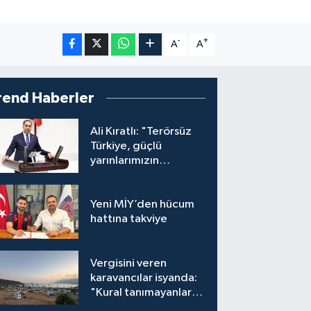
-
+
A
A
rend Haberler
Ali Kıratlı: "Terörsüz
Türkiye, güçlü
yarınlarımızın
teminatıdır"
Yeni MİY’den hücum
hattına takviye
Vergisini veren
karavancılar isyanda:
"Kural tanımayanlar
hepimizi zan altında