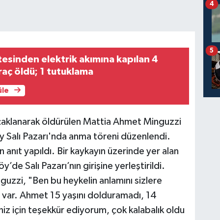
4
5
itesinden elektrik akımına kapılan 4
raç öldü; 1 tutuklama
üle
aklanarak öldürülen Mattia Ahmet Minguzzi
y Salı Pazarı'nda anma töreni düzenlendi.
anıt yapıldı. Bir kaykayın üzerinde yer alan
’de Salı Pazarı’nın girişine yerleştirildi.
zzi, "Ben bu heykelin anlamını sizlere
 var. Ahmet 15 yaşını dolduramadı, 14
iz için teşekkür ediyorum, çok kalabalık oldu