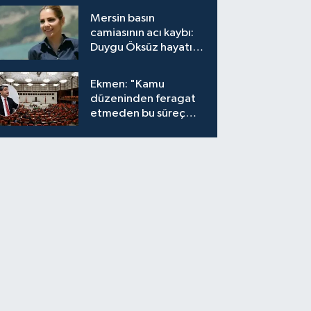
bırakıyor"
Mersin basın
camiasının acı kaybı:
Duygu Öksüz hayatını
kaybetti
Ekmen: "Kamu
düzeninden feragat
etmeden bu süreç
meşrudur"