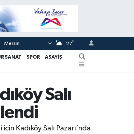
°
Mersin
27
ÜR SANAT
SPOR
ASAYİŞ
dıköy Salı
lendi
için Kadıköy Salı Pazarı’nda