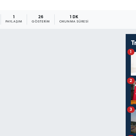
1
26
1 DK
PAYLAŞIM
GÖSTERIM
OKUNMA SÜRESI
T
1
2
3