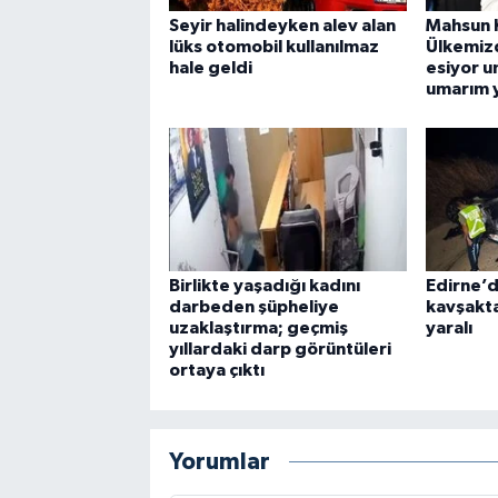
Seyir halindeyken alev alan
Mahsun K
lüks otomobil kullanılmaz
Ülkemizd
hale geldi
esiyor um
umarım y
Birlikte yaşadığı kadını
Edirne’d
darbeden şüpheliye
kavşakta
uzaklaştırma; geçmiş
yaralı
yıllardaki darp görüntüleri
ortaya çıktı
Yorumlar