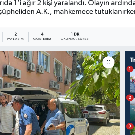
ıda 1'i ağır 2 kişi yaralandı. Olayın ardın
2 şüpheliden A.K., mahkemece tutuklanırken,
2
4
1 DK
PAYLAŞIM
GÖSTERIM
OKUNMA SÜRESI
T
1
2
3