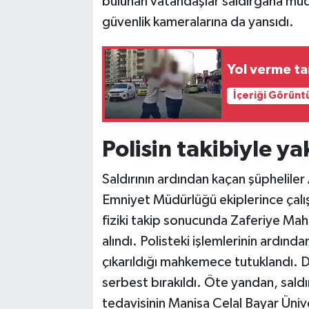
bulunan vatandaşlar saldırgana mü
güvenlik kameralarına da yansıdı.
Yol verme ta
İçeriği Görünt
Polisin takibiyle ya
Saldırının ardından kaçan şüpheliler
Emniyet Müdürlüğü ekiplerince çalışm
fiziki takip sonucunda Zaferiye Mah
alındı. Polisteki işlemlerinin ardınd
çıkarıldığı mahkemece tutuklandı. Di
serbest bırakıldı. Öte yandan, sald
tedavisinin Manisa Celal Bayar Üniv