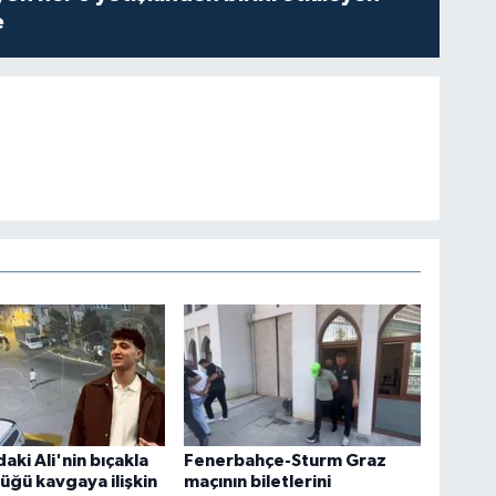
e
aki Ali'nin bıçakla
Fenerbahçe-Sturm Graz
üğü kavgaya ilişkin
maçının biletlerini