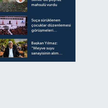
mahsulü vurdu
Suça sürüklenen
çocuklar düzenlemesi
görüşmeleri
tamamlandı
Başkan Yılmaz:
"Meyve suyu
sanayisinin alım
fiyatları yeniden
değerlendirilmeli''