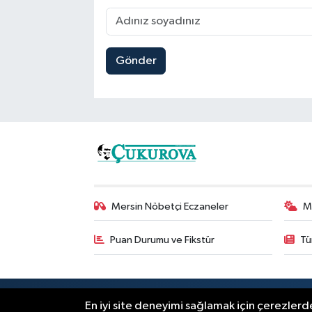
Gönder
Mersin Nöbetçi Eczaneler
M
Puan Durumu ve Fikstür
Tü
RSS
Copyright © 2025. Her hakkı saklıdır
En iyi site deneyimi sağlamak için çerezlerde