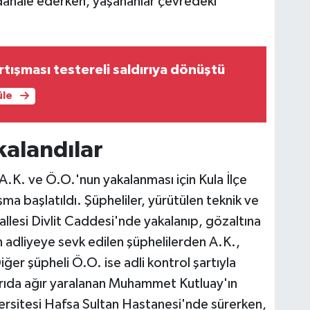
dahale ederken, yaşananlar çevredeki
rtışması testereli saldırıya dönüştü
üle
kalandılar
 A.K. ve Ö.O.'nun yakalanması için Kula İlçe
a başlatıldı. Şüpheliler, yürütülen teknik ve
allesi Divlit Caddesi'nde yakalanıp, gözaltına
an adliyeye sevk edilen şüphelilerden A.K.,
ğer şüpheli Ö.O. ise adli kontrol şartıyla
ırıda ağır yaralanan Muhammet Kutluay'ın
ersitesi Hafsa Sultan Hastanesi'nde sürerken,