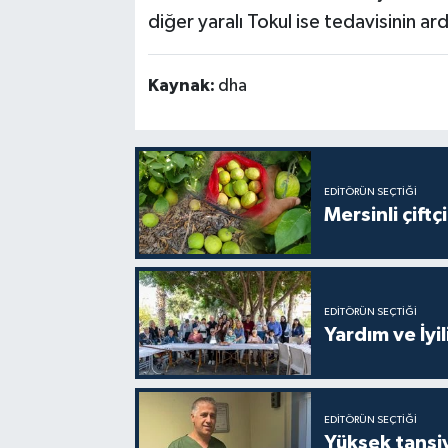
diğer yaralı Tokul ise tedavisinin ar
Kaynak:
dha
EDITÖRÜN SEÇTIĞI
Mersinli çift
EDITÖRÜN SEÇTIĞI
Yardım ve İyil
EDITÖRÜN SEÇTIĞI
Yüksek tansiy