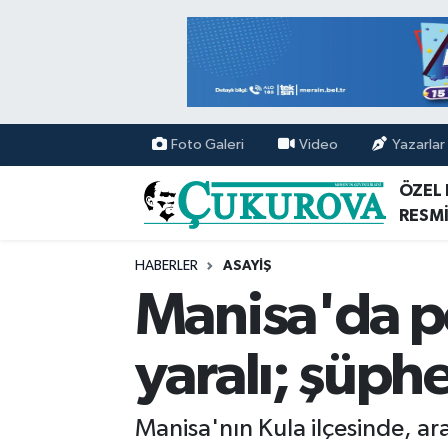
Mersin Nöbetçi Eczaneler
Mersin Hava Durumu
Foto Galeri
Video
Yazarlar
Mersin Namaz Vakitleri
ÖZEL
RESMİ
Mersin Trafik Yoğunluk Haritası
HABERLER
ASAYİŞ
Süper Lig Puan Durumu ve Fikstür
Manisa'da pom
Tüm Manşetler
yaralı; şüphe
Son Dakika Haberleri
Manisa'nın Kula ilçesinde, ar
Haber Arşivi