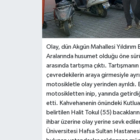
Olay, dün Akgün Mahallesi Yıldırım
Aralarında husumet olduğu öne sürü
arasında tartışma çıktı. Tartışmanı
çevredekilerin araya girmesiyle ayrıl
motosikletle olay yerinden ayrıldı. 
motosikletten inip, yanında getird
etti. Kahvehanenin önündeki Kutluay 
belirtilen Halit Tokul (55) bacakları
ihbar üzerine olay yerine sevk edil
Üniversitesi Hafsa Sultan Hastanesi