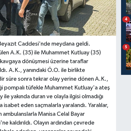
4
 Beyazıt Caddesi'nde meydana geldi.
5
len A.K. (35) ile Muhammet Kutluay (35)
n kavgaya dönüşmesi üzerine taraflar
dı. A.K., yanındaki Ö.O. ile birlikte
Bir süre sonra tekrar olay yerine dönen A.K.,
iği pompalı tüfekle Muhammet Kutluay'a ateş
ile yakında duran ve olayla ilgisi olmadığı
na isabet eden saçmalarla yaralandı. Yaralılar,
en ambulanslarla Manisa Celal Bayar
'ne kaldırıldı. Olayın ardından çevrede