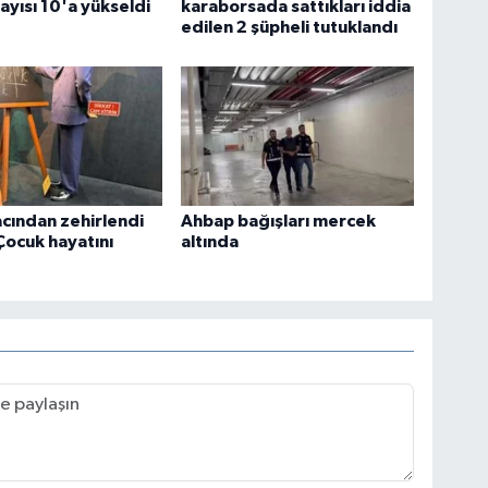
sayısı 10'a yükseldi
karaborsada sattıkları iddia
edilen 2 şüpheli tutuklandı
acından zehirlendi
Ahbap bağışları mercek
 Çocuk hayatını
altında