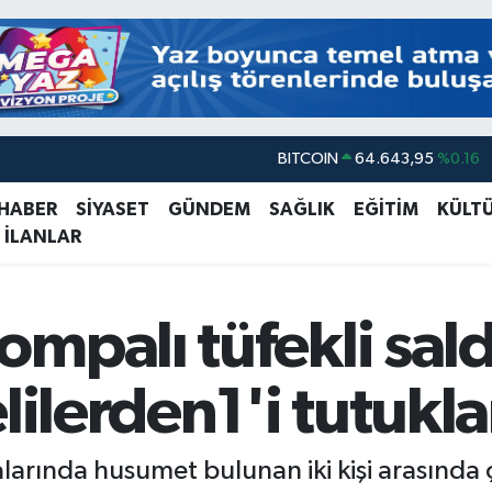
BITCOIN
64.643,95
%0.16
DOLAR
47,6704
%0
 HABER
SİYASET
GÜNDEM
SAĞLIK
EĞİTİM
KÜLT
EURO
55,0406
%-0.08
 İLANLAR
STERLİN
64,2143
%0
GRAM ALTIN
6500.87
%0.12
palı tüfekli saldır
BİST100
13.799
%70
lilerden1'i tutukl
alarında husumet bulunan iki kişi arasınd