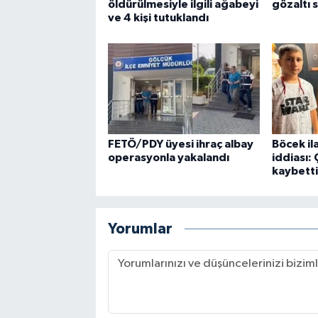
öldürülmesiyle ilgili ağabeyi
gözaltı 
ve 4 kişi tutuklandı
FETÖ/PDY üyesi ihraç albay
Böcek il
operasyonla yakalandı
iddiası:
kaybetti
Yorumlar