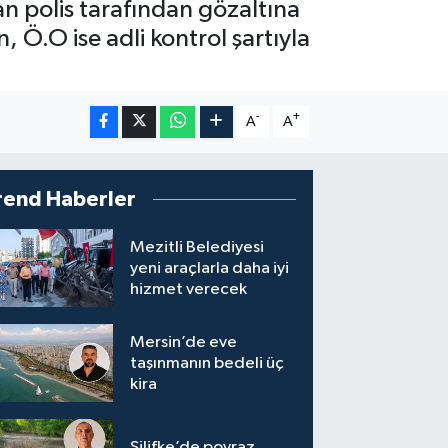
dan polis tarafından gözaltına
 Ö.O ise adli kontrol şartıyla
-
+
A
A
rend Haberler
Mezitli Belediyesi
yeni araçlarla daha iyi
hizmet verecek
Mersin’de eve
taşınmanın bedeli üç
kira
Silifke’de poyraz