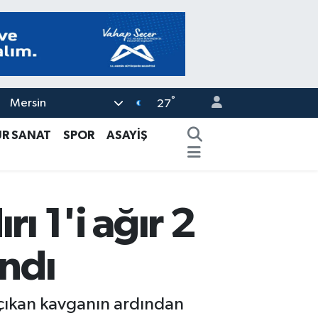
°
Mersin
27
ÜR SANAT
SPOR
ASAYİŞ
ı 1'i ağır 2
andı
a çıkan kavganın ardından