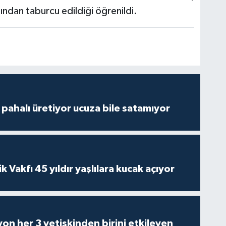
dından taburcu edildiği öğrenildi.
çi pahalı üretiyor ucuza bile satamıyor
ik Vakfı 45 yıldır yaşlılara kucak açıyor
on her 3 yetişkinden birini etkileyen