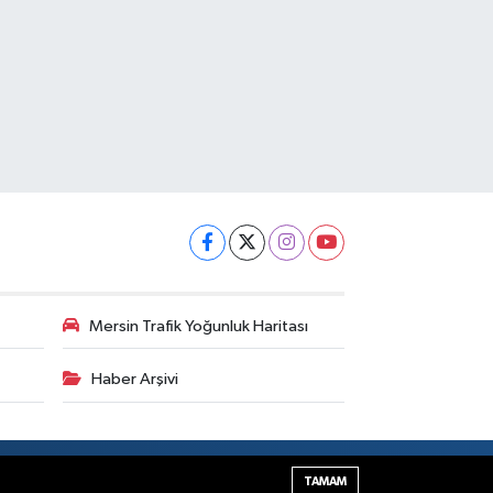
Mersin Trafik Yoğunluk Haritası
Haber Arşivi
Haber Yazılımı:
TE Bilişim
TAMAM