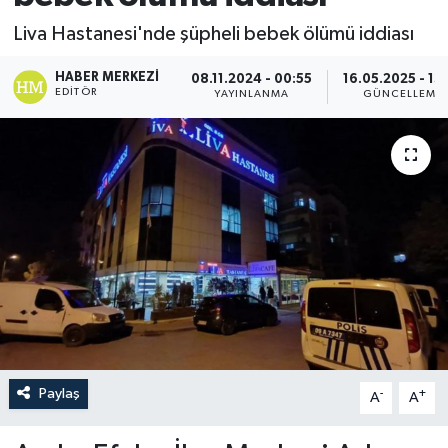
Liva Hastanesi'nde şüpheli bebek ölümü iddiası
HABER MERKEZI
08.11.2024 - 00:55
16.05.2025 - 13
EDITÖR
YAYINLANMA
GÜNCELLEME
Paylaş
-
+
A
A