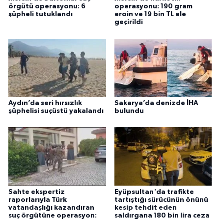
örgütü operasyonu: 6
operasyonu: 190 gram
şüpheli tutuklandı
eroin ve 19 bin TL ele
geçirildi
Aydın’da seri hırsızlık
Sakarya’da denizde İHA
şüphelisi suçüstü yakalandı
bulundu
Sahte ekspertiz
Eyüpsultan'da trafikte
raporlarıyla Türk
tartıştığı sürücünün önünü
vatandaşlığı kazandıran
kesip tehdit eden
suç örgütüne operasyon:
saldırgana 180 bin lira ceza