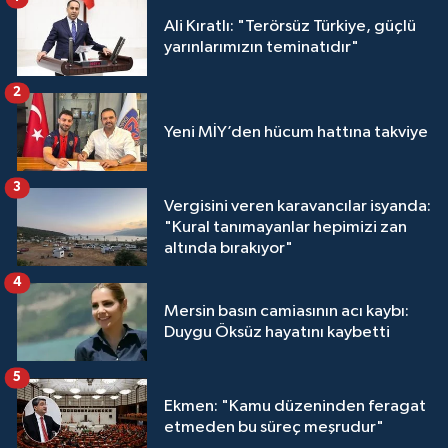
Ali Kıratlı: "Terörsüz Türkiye, güçlü
yarınlarımızın teminatıdır"
2
Yeni MİY’den hücum hattına takviye
3
Vergisini veren karavancılar isyanda:
"Kural tanımayanlar hepimizi zan
altında bırakıyor"
4
Mersin basın camiasının acı kaybı:
Duygu Öksüz hayatını kaybetti
5
Ekmen: "Kamu düzeninden feragat
etmeden bu süreç meşrudur"