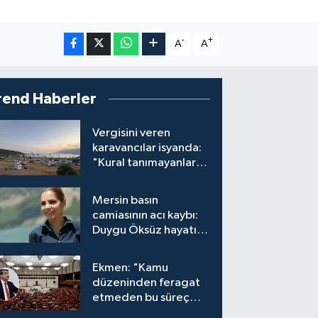
-
+
A
A
rend Haberler
Vergisini veren
karavancılar isyanda:
"Kural tanımayanlar
hepimizi zan altında
bırakıyor"
Mersin basın
camiasının acı kaybı:
Duygu Öksüz hayatını
kaybetti
Ekmen: "Kamu
düzeninden feragat
etmeden bu süreç
meşrudur"