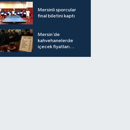
Mersinli sporcular
final biletini kaptı
Mersin’de
kahvehanelerde
içecek fiyatları
semtten semte
değişiyor