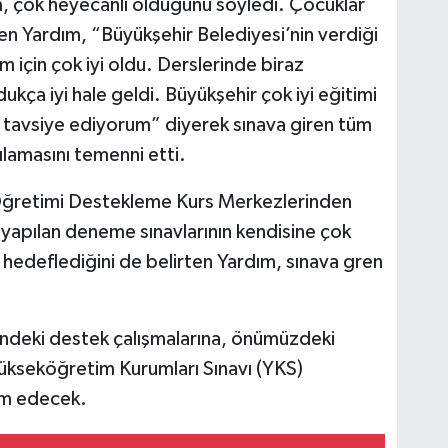
m, çok heyecanlı olduğunu söyledi. Çocuklar
ten Yardım, “Büyükşehir Belediyesi’nin verdiği
m için çok iyi oldu. Derslerinde biraz
ukça iyi hale geldi. Büyükşehir çok iyi eğitimi
avsiye ediyorum” diyerek sınava giren tüm
ılamasını temenni etti.
Öğretimi Destekleme Kurs Merkezlerinden
yapılan deneme sınavlarının kendisine çok
ul hedeflediğini de belirten Yardım, sınava gren
indeki destek çalışmalarına, önümüzdeki
Yükseköğretim Kurumları Sınavı (YKS)
am edecek.