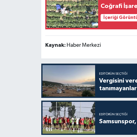
Coğrafi İşar
İçeriği Görünt
Kaynak:
Haber Merkezi
EDITÖRÜN SEÇTIĞI
Vergisini ver
tanımayanlar 
EDITÖRÜN SEÇTIĞI
Samsunspor, 