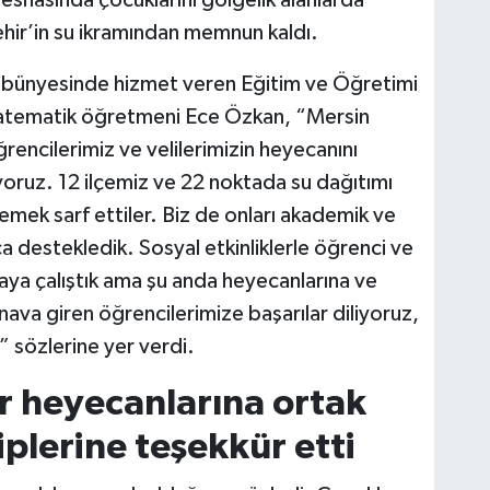
 esnasında çocuklarını gölgelik alanlarda
hir’in su ikramından memnun kaldı.
ı bünyesinde hizmet veren Eğitim ve Öğretimi
tematik öğretmeni Ece Özkan, “Mersin
rencilerimiz ve velilerimizin heyecanını
ruz. 12 ilçemiz ve 22 noktada su dağıtımı
emek sarf ettiler. Biz de onları akademik ve
a destekledik. Sosyal etkinliklerle öğrenci ve
aya çalıştık ama şu anda heyecanlarına ve
nava giren öğrencilerimize başarılar diliyoruz,
” sözlerine yer verdi.
er heyecanlarına ortak
plerine teşekkür etti