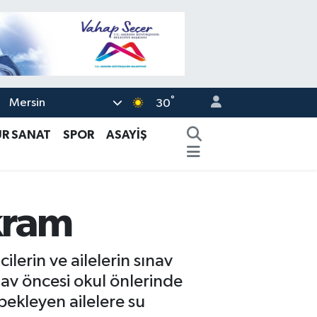
°
Mersin
30
ÜR SANAT
SPOR
ASAYİŞ
ikram
lerin ve ailelerin sınav
av öncesi okul önlerinde
bekleyen ailelere su