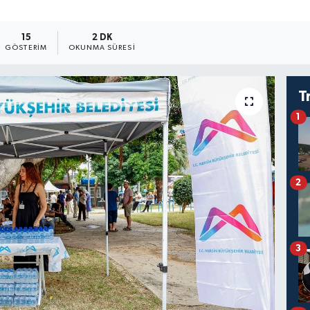
15
2 DK
GÖSTERIM
OKUNMA SÜRESI
T
1
2
3