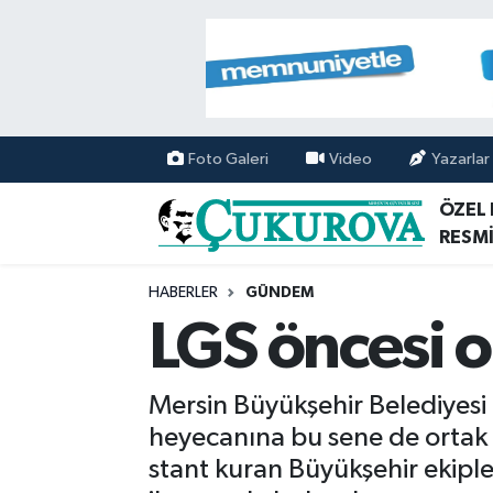
Mersin Nöbetçi Eczaneler
Mersin Hava Durumu
Foto Galeri
Video
Yazarlar
Mersin Namaz Vakitleri
ÖZEL
RESMİ
Mersin Trafik Yoğunluk Haritası
HABERLER
GÜNDEM
Süper Lig Puan Durumu ve Fikstür
LGS öncesi o
Tüm Manşetler
Mersin Büyükşehir Belediyesi S
Son Dakika Haberleri
heyecanına bu sene de ortak 
stant kuran Büyükşehir ekipler
Haber Arşivi