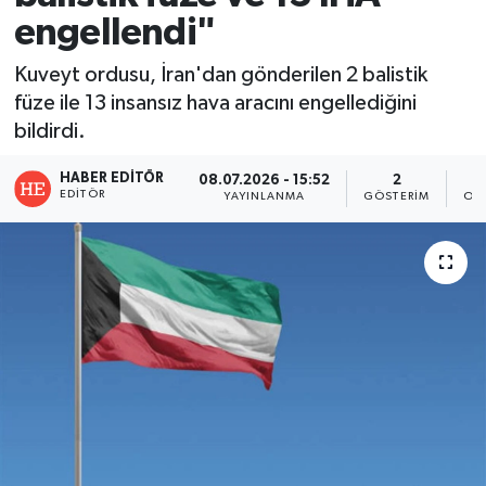
engellendi"
Kuveyt ordusu, İran'dan gönderilen 2 balistik
füze ile 13 insansız hava aracını engellediğini
bildirdi.
HABER EDITÖR
08.07.2026 - 15:52
2
EDITÖR
YAYINLANMA
GÖSTERIM
OK