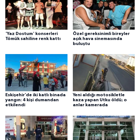
'Yaz Dostum' konserleri
Özel gereksinimli bireyler
Tömük sahiline renk kattı
açık hava sinemasında
buluştu
Eskişehir’de iki katlı binada
Yeni aldığı motosikletle
yangın: 4 kişi dumandan
kaza yapan Utku öldü; o
etkilendi
anlar kamerada