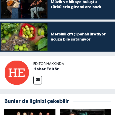
Müzik ve hikaye buluştu
türkülerin gizemi aralandı
Mersinli çiftçi pahalı üretiyor
ucuza bile satamıyor
EDITÖR HAKKINDA
Haber Editör
Bunlar da ilginizi çekebilir