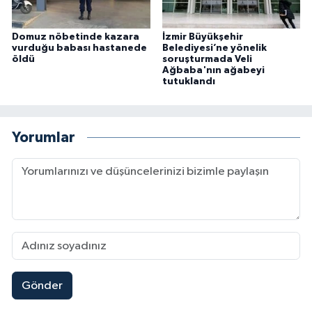
Domuz nöbetinde kazara
İzmir Büyükşehir
vurduğu babası hastanede
Belediyesi’ne yönelik
öldü
soruşturmada Veli
Ağbaba'nın ağabeyi
tutuklandı
Yorumlar
Gönder