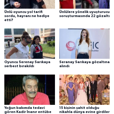
Ünlü oyuncu yol tarifi
Ünlülere yönelik uyuşturucu
sordu, hayranı ne hediye
soruşturmasında 22 gözaltı
etti?
Oyuncu Serenay Sarıkaya
Seranay Sarıkaya gözaltına
serbest bırakıldı
alındı
Yoğun bakımda tedavi
15 kişinin şahit olduğu
gören Kadir İnanır entübe
nikahla dünya evine girdiler