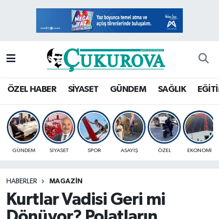
Mersin Nöbetçi Eczaneler
Mersin Hava Durumu
Mersin Namaz Vakitleri
ÖZEL HABER
SİYASET
GÜNDEM
SAĞLIK
EĞİT
Mersin Trafik Yoğunluk Haritası
Süper Lig Puan Durumu ve Fikstür
GÜNDEM
SİYASET
SPOR
ASAYİŞ
ÖZEL
EKONOMİ
Tüm Manşetler
HABERLER
MAGAZİN
Son Dakika Haberleri
Kurtlar Vadisi Geri mi
Haber Arşivi
Dönüyor? Polatların