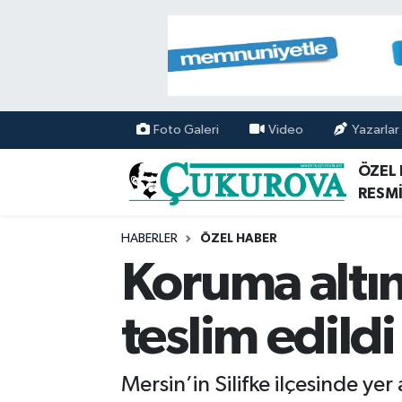
Mersin Nöbetçi Eczaneler
Mersin Hava Durumu
Foto Galeri
Video
Yazarlar
Mersin Namaz Vakitleri
ÖZEL
RESMİ
Mersin Trafik Yoğunluk Haritası
HABERLER
ÖZEL HABER
Süper Lig Puan Durumu ve Fikstür
Koruma altın
Tüm Manşetler
teslim edildi
Son Dakika Haberleri
Mersin’in Silifke ilçesinde y
Haber Arşivi