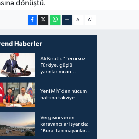
asına dönüştü.
-
+
A
A
rend Haberler
Ali Kıratlı: "Terörsüz
Türkiye, güçlü
yarınlarımızın
teminatıdır"
Yeni MİY’den hücum
hattına takviye
Vergisini veren
karavancılar isyanda:
"Kural tanımayanlar
hepimizi zan altında