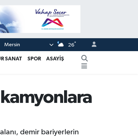
°
Mersin
26
ÜR SANAT
SPOR
ASAYİŞ
i kamyonlara
alanı, demir bariyerlerin