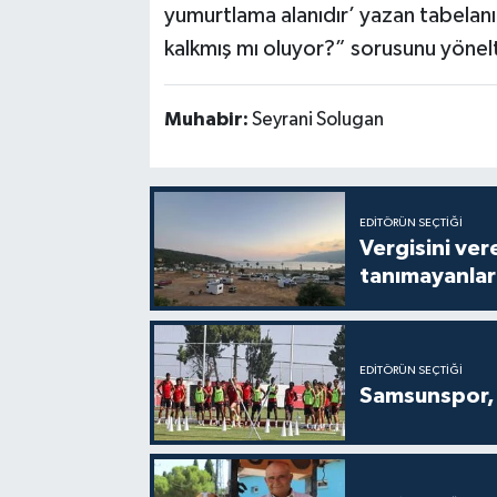
yumurtlama alanıdır’ yazan tabelanın 
kalkmış mı oluyor?” sorusunu yönelt
Muhabir:
Seyrani Solugan
EDITÖRÜN SEÇTIĞI
Vergisini ver
tanımayanlar 
EDITÖRÜN SEÇTIĞI
Samsunspor, 