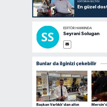
EDITÖRÜN SEÇTIĞI
En güzel dost
EDITÖR HAKKINDA
Seyrani Solugan
Bunlar da ilginizi çekebilir
Başkan Varlıklı'dan altın
Mersin’