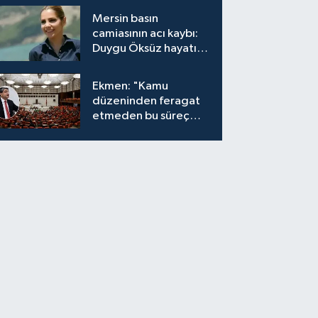
bırakıyor"
Mersin basın
camiasının acı kaybı:
Duygu Öksüz hayatını
kaybetti
Ekmen: "Kamu
düzeninden feragat
etmeden bu süreç
meşrudur"