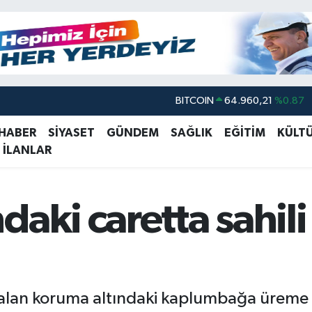
DOLAR
47,7436
%0.18
EURO
55,2510
%0.32
 HABER
SİYASET
GÜNDEM
SAĞLIK
EĞİTİM
KÜLT
 İLANLAR
STERLİN
64,4811
%0.38
GRAM ALTIN
6660.55
%0.03
BİST100
13.779
%-14
daki caretta sahil
BITCOIN
64.960,21
%0.87
er alan koruma altındaki kaplumbağa üreme 