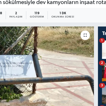
nın sökülmesiyle dev kamyonların inşaat rot
48
2
119
1 DK
PAYLAŞIM
GÖSTERIM
OKUNMA SÜRESI
T
1
2
3