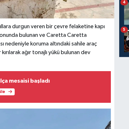
4
llara durgun veren bir çevre felaketine kapı
5
sonunda bulunan ve Caretta Caretta
ı nedeniyle koruma altındaki sahile araç
kırılarak ağır tonajlı yükü bulunan dev
lça mesaisi başladı
üle