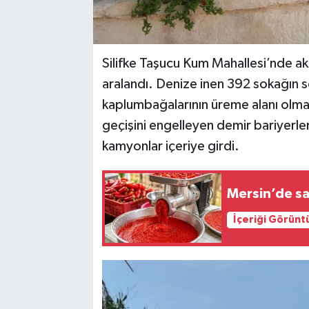
Silifke Taşucu Kum Mahallesi’nde akı
aralandı. Denize inen 392 sokağın 
kaplumbağalarının üreme alanı olmas
geçişini engelleyen demir bariyerler 
kamyonlar içeriye girdi.
Mersin’de sa
İçeriği Görünt