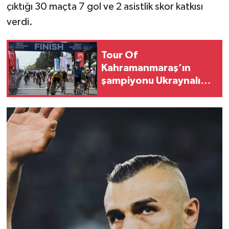
çıktığı 30 maçta 7 gol ve 2 asistlik skor katkısı
verdi.
Tour Of
Kahramanmaraş’ın
şampiyonu Ukraynalı
Kyrylo Tsarenko oldu