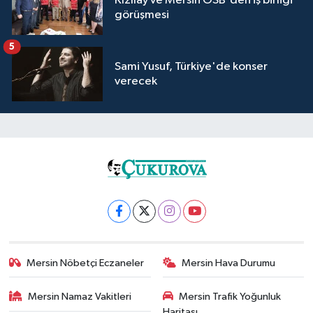
Kızılay ve Mersin OSB'den iş birliği
görüşmesi
5
Sami Yusuf, Türkiye'de konser
verecek
Mersin Nöbetçi Eczaneler
Mersin Hava Durumu
Mersin Namaz Vakitleri
Mersin Trafik Yoğunluk
Haritası