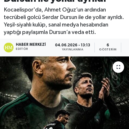
Kocaelispor'da, Ahmet Oğuz’un ardından
tecrübeli golcü Serdar Dursun ile de yollar ayrıldı.
Yeşil-siyahlı kulüp, sanal medya hesabından
yaptığı paylaşımla Dursun’a veda etti.
HABER MERKEZI
04.06.2026 - 13:13
6
EDITÖR
YAYINLANMA
GÖSTERIM
O