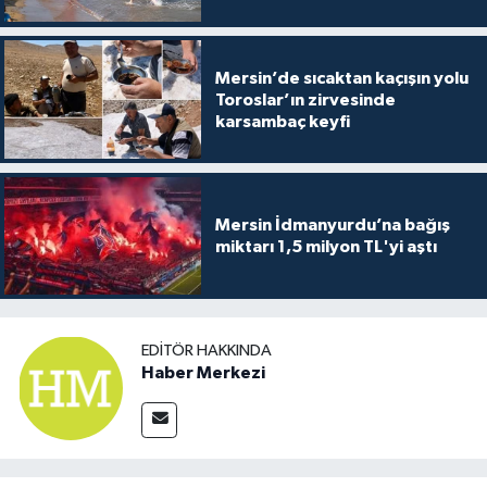
Mersin’de sıcaktan kaçışın yolu
Toroslar’ın zirvesinde
karsambaç keyfi
Mersin İdmanyurdu’na bağış
miktarı 1,5 milyon TL'yi aştı
EDITÖR HAKKINDA
Haber Merkezi