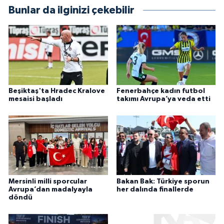
Bunlar da ilginizi çekebilir
Beşiktaş'ta Hradec Kralove
Fenerbahçe kadın futbol
mesaisi başladı
takımı Avrupa’ya veda etti
Mersinli milli sporcular
Bakan Bak: Türkiye sporun
Avrupa’dan madalyayla
her dalında finallerde
döndü