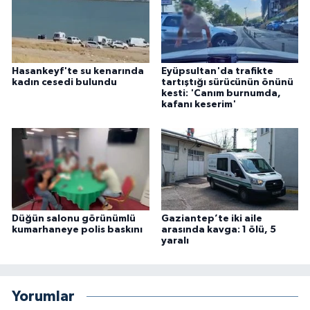
Hasankeyf'te su kenarında
Eyüpsultan'da trafikte
kadın cesedi bulundu
tartıştığı sürücünün önünü
kesti: 'Canım burnumda,
kafanı keserim'
Düğün salonu görünümlü
Gaziantep’te iki aile
kumarhaneye polis baskını
arasında kavga: 1 ölü, 5
yaralı
Yorumlar