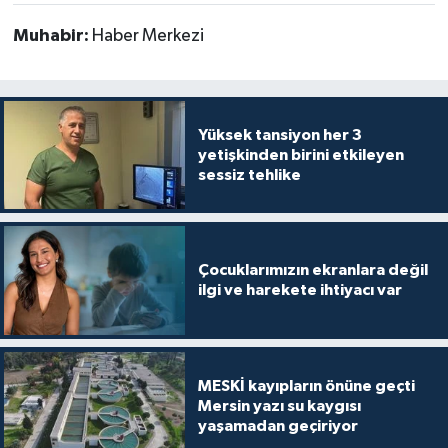
Muhabir:
Haber Merkezi
Yüksek tansiyon her 3
yetişkinden birini etkileyen
sessiz tehlike
Çocuklarımızın ekranlara değil
ilgi ve harekete ihtiyacı var
MESKİ kayıpların önüne geçti
Mersin yazı su kaygısı
yaşamadan geçiriyor