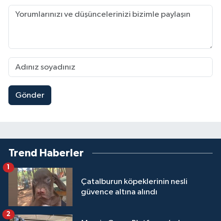
Gönder
Trend Haberler
1
Çatalburun köpeklerinin nesli
güvence altına alındı
2