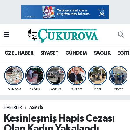
Mersin Nöbetçi Eczaneler
Mersin Hava Durumu
Mersin Namaz Vakitleri
ÖZEL HABER
SİYASET
GÜNDEM
SAĞLIK
EĞİT
Mersin Trafik Yoğunluk Haritası
Süper Lig Puan Durumu ve Fikstür
GÜNDEM
SAĞLIK
ASAYİŞ
SİYASET
ÖZEL
ÇEVRE
Tüm Manşetler
HABERLER
ASAYİŞ
Son Dakika Haberleri
Kesinleşmiş Hapis Cezası
Haber Arşivi
Olan Kadın Yakalandı