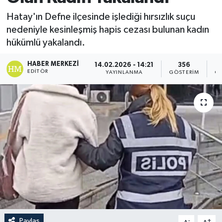
Hatay'ın Defne ilçesinde işlediği hırsızlık suçu
nedeniyle kesinleşmiş hapis cezası bulunan kadın
hükümlü yakalandı.
HABER MERKEZI
14.02.2026 - 14:21
356
EDITÖR
YAYINLANMA
GÖSTERIM
OK
Paylaş
-
+