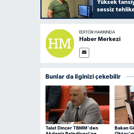
Yüksek tansiy
sessiz tehlik
EDITÖR HAKKINDA
Haber Merkezi
Bunlar da ilginizi çekebilir
Talat Dinçer TBMM'den
Bakan G
Akdeniz Belediyesi'ne
Oktay'ın 