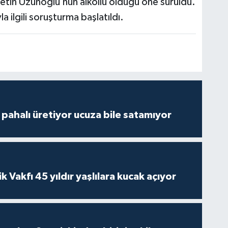
 Çetin Uzunoğlu’nun alkollü olduğu öne sürüldü.
 ilgili soruşturma başlatıldı.
çi pahalı üretiyor ucuza bile satamıyor
ik Vakfı 45 yıldır yaşlılara kucak açıyor