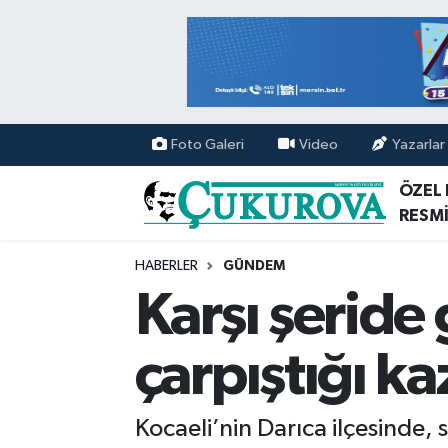
Mersin Nöbetçi Eczaneler
Mersin Hava Durumu
Foto Galeri
Video
Yazarlar
Mersin Namaz Vakitleri
ÖZEL
RESMİ
Mersin Trafik Yoğunluk Haritası
HABERLER
GÜNDEM
Süper Lig Puan Durumu ve Fikstür
Karşı şeride
Tüm Manşetler
çarpıştığı k
Son Dakika Haberleri
Kocaeli’nin Darıca ilçesinde,
Haber Arşivi