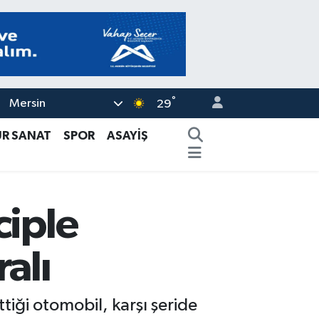
°
Mersin
29
ÜR SANAT
SPOR
ASAYİŞ
ciple
alı
tiği otomobil, karşı şeride