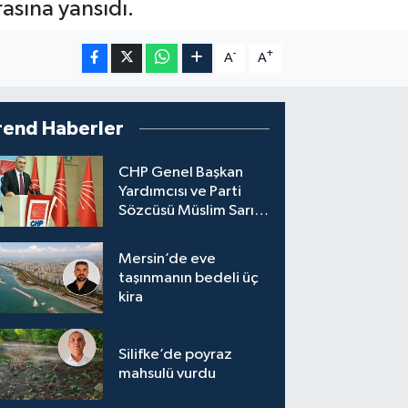
rasına yansıdı.
-
+
A
A
I
rend Haberler
CHP Genel Başkan
Yardımcısı ve Parti
Sözcüsü Müslim Sarı,
8 ile yeni il başkanı
atandığını söyledi.
Mersin’de eve
taşınmanın bedeli üç
kira
Silifke’de poyraz
mahsulü vurdu