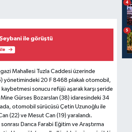
4
5
Bakan Fidan Şeybani ile görüştü
üle
gazi Mahallesi Tuzla Caddesi üzerinde
) yönetimindeki 20 F 8468 plakalı otomobil,
 kaybetmesi sonucu refüjü aşarak karşı şeride
n Mine Gürses Bozarslan (38) idaresindeki 34
azada, otomobil sürücüsü Çetin Uzunoğlu ile
Can (22) ve Mesut Can (19) yaralandı.
le sonrası Darıca Farabi Eğitim ve Araştırma