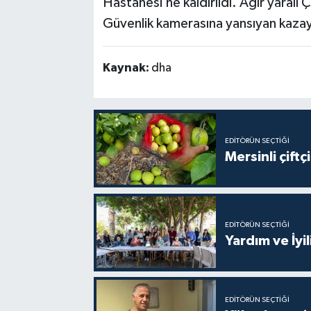
Hastanesi’ne kaldırıldı. Ağır yaralı
Güvenlik kamerasına yansıyan kazayla
Kaynak:
dha
EDITÖRÜN SEÇTIĞI
Mersinli çift
EDITÖRÜN SEÇTIĞI
Yardım ve İyil
EDITÖRÜN SEÇTIĞI