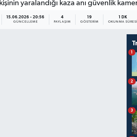
3 kişinin yaralandığı kaza anı güvenlik kame
15.06.2026 - 20:56
4
19
1 DK
GÜNCELLEME
PAYLAŞIM
GÖSTERIM
OKUNMA SÜRES
T
1
2
3