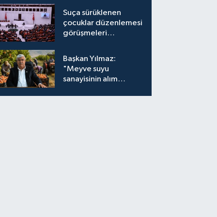
Suça sürüklenen
çocuklar düzenlemesi
görüşmeleri
tamamlandı
Başkan Yılmaz:
"Meyve suyu
sanayisinin alım
fiyatları yeniden
değerlendirilmeli''