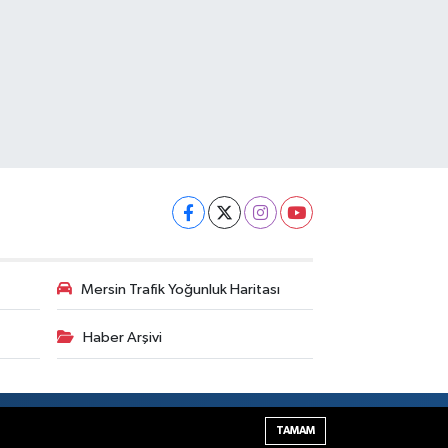
Mersin Trafik Yoğunluk Haritası
Haber Arşivi
Haber Yazılımı:
TE Bilişim
TAMAM