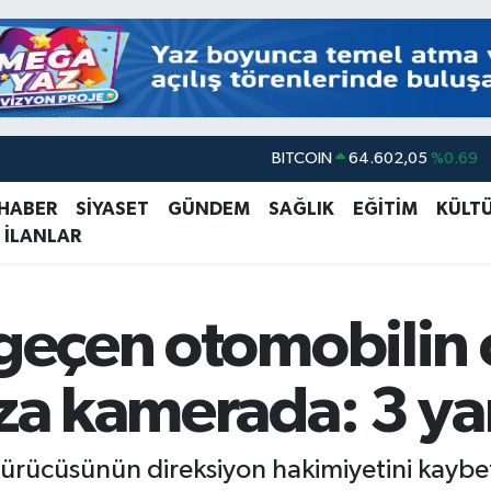
BITCOIN
64.602,05
%0.69
DOLAR
47,6006
%0.06
 HABER
SİYASET
GÜNDEM
SAĞLIK
EĞİTİM
KÜLT
 İLANLAR
EURO
55,0250
%0.02
STERLİN
64,2398
%0.2
GRAM ALTIN
6513.94
%0.32
 geçen otomobilin 
BİST100
13.768
%48
aza kamerada: 3 yar
 sürücüsünün direksiyon hakimiyetini kaybet