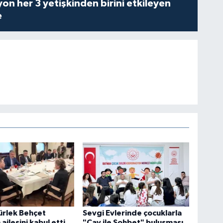
on her 3 yetişkinden birini etkileyen
e
ürlek Behçet
Sevgi Evlerinde çocuklarla
ailesini kabul etti
"Çay ile Sohbet" buluşması