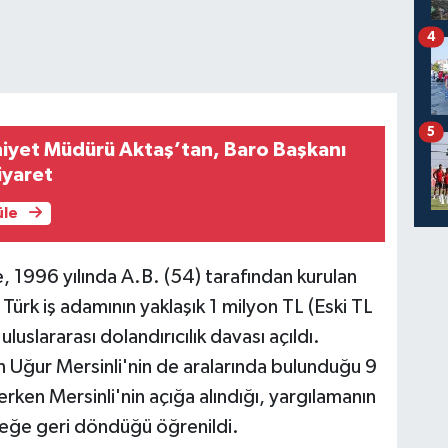
4
5
niyet Müdürü Aktaş’tan, Baro Başkanı
iyaret
üle
1996 yılında A.B. (54) tarafından kurulan
ürk iş adamının yaklaşık 1 milyon TL (Eski TL
 uluslararası dolandırıcılık davası açıldı.
Uğur Mersinli'nin de aralarında bulunduğu 9
rken Mersinli'nin açığa alındığı, yargılamanın
eğe geri döndüğü öğrenildi.