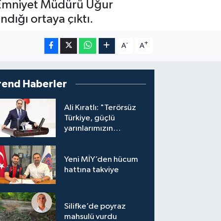
ıf Emniyet Müdürü Uğur
ndığı ortaya çıktı.
-
+
A
A
rend Haberler
Ali Kıratlı: "Terörsüz
Türkiye, güçlü
yarınlarımızın
teminatıdır"
Yeni MİY’den hücum
hattına takviye
Silifke’de poyraz
mahsulü vurdu