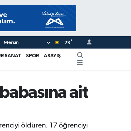
°
Mersin
29
ÜR SANAT
SPOR
ASAYİŞ
babasına ait
enciyi öldüren, 17 öğrenciyi