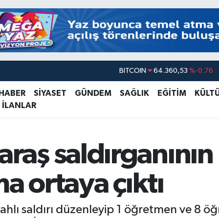
DOLAR
47,7069
%0.17
EURO
55,0265
%0.01
 HABER
SİYASET
GÜNDEM
SAĞLIK
EĞİTİM
KÜLT
 İLANLAR
STERLİN
64,1897
%0.02
GRAM ALTIN
6574.81
%1.44
BİST100
13.887
%64
aş saldırganının 
BITCOIN
64.360,53
%-0.76
a ortaya çıktı
hlı saldırı düzenleyip 1 öğretmen ve 8 öğr