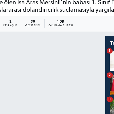
e ölen İsa Aras Mersinli'nin babası 1. Sın
slararası dolandırıcılık suçlamasıyla yargıla
2
30
1 DK
PAYLAŞIM
GÖSTERIM
OKUNMA SÜRESI
T
1
2
3