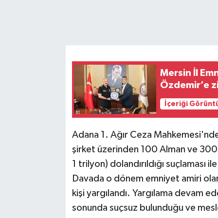
Mersin İl Em
Özdemir’e z
İçeriği Görünt
Adana 1. Ağır Ceza Mahkemesi'nde, 
şirket üzerinden 100 Alman ve 300 T
1 trilyon) dolandırıldığı suçlaması ile
Davada o dönem emniyet amiri olan 
kişi yargılandı. Yargılama devam ede
sonunda suçsuz bulunduğu ve mesl