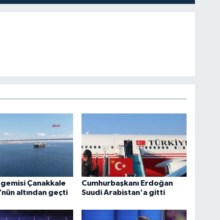
 gemisi Çanakkale
Cumhurbaşkanı Erdoğan
nün altından geçti
Suudi Arabistan'a gitti