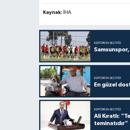
Kaynak:
İHA
EDITÖRÜN SEÇTIĞI
Samsunspor, 
EDITÖRÜN SEÇTIĞI
En güzel dost
EDITÖRÜN SEÇTIĞI
Ali Kıratlı: "
teminatıdır"