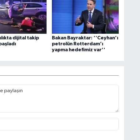
ıkta dijital takip
Bakan Bayraktar: ''Ceyhan’ı
başladı
petrolün Rotterdam’ı
yapma hedefimiz var''