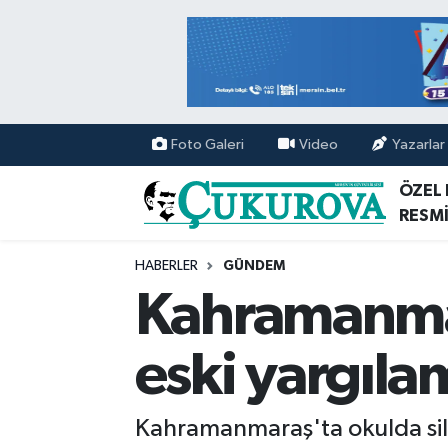
Mersin Nöbetçi Eczaneler
Mersin Hava Durumu
Foto Galeri
Video
Yazarlar
Mersin Namaz Vakitleri
ÖZEL
RESMİ
Mersin Trafik Yoğunluk Haritası
HABERLER
GÜNDEM
Süper Lig Puan Durumu ve Fikstür
Kahramanmar
Tüm Manşetler
eski yargılam
Son Dakika Haberleri
Kahramanmaraş'ta okulda sila
Haber Arşivi