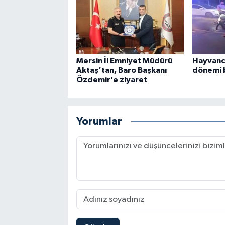
Mersin İl Emniyet Müdürü
Hayvancıl
Aktaş’tan, Baro Başkanı
dönemi 
Özdemir’e ziyaret
Yorumlar