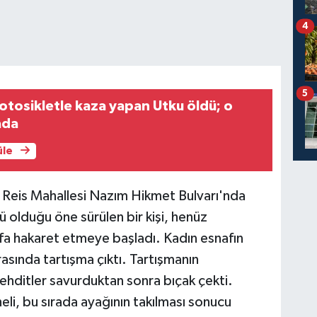
4
5
motosikletle kaza yapan Utku öldü; o
ada
üle
ri Reis Mahallesi Nazım Hikmet Bulvarı'nda
ü olduğu öne sürülen bir kişi, henüz
a hakaret etmeye başladı. Kadın esnafın
asında tartışma çıktı. Tartışmanın
ehditler savurduktan sonra bıçak çekti.
li, bu sırada ayağının takılması sonucu