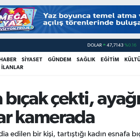
DOLAR
47,7143
%0.16
EURO
55,0317
%-0.02
STERLİN
64,2463
%0.07
 HABER
SİYASET
GÜNDEM
SAĞLIK
EĞİTİM
KÜLT
 İLANLAR
GRAM ALTIN
6510.40
%0.45
BİST100
13.799
%70
bıçak çekti, ayağı
BITCOIN
64.225,61
%-0.63
lar kamerada
a edilen bir kişi, tartıştığı kadın esnafa b