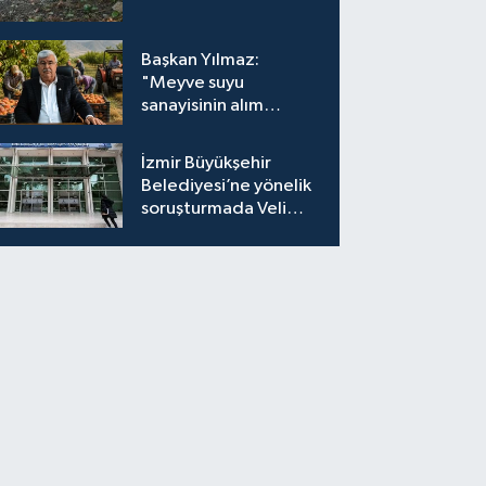
Başkan Yılmaz:
"Meyve suyu
sanayisinin alım
fiyatları yeniden
değerlendirilmeli''
İzmir Büyükşehir
Belediyesi’ne yönelik
soruşturmada Veli
Ağbaba'nın ağabeyi
tutuklandı