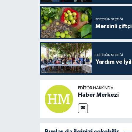
EDITÖRÜN SEÇTIĞI
Mersinli çift
EDITÖRÜN SEÇTIĞI
Yardım ve İyil
EDITÖR HAKKINDA
Haber Merkezi
Bunlar da ilginizi çekebilir