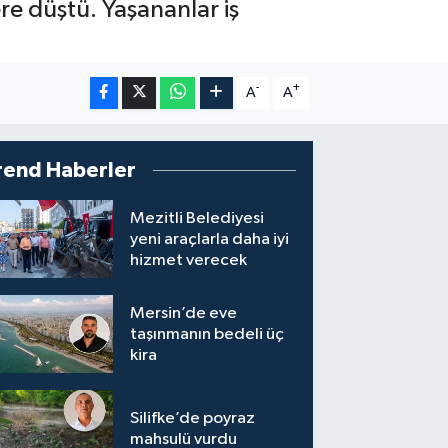
e düştü. Yaşananlar iş
-
+
A
A
rend Haberler
Mezitli Belediyesi
yeni araçlarla daha iyi
hizmet verecek
Mersin’de eve
taşınmanın bedeli üç
kira
Silifke’de poyraz
mahsulü vurdu