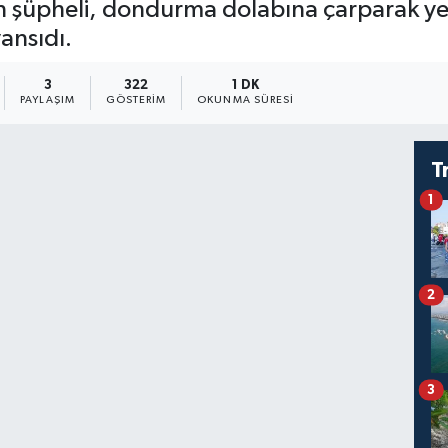
n şüpheli, dondurma dolabına çarparak yer
ansıdı.
3
322
1 DK
PAYLAŞIM
GÖSTERIM
OKUNMA SÜRESI
T
1
2
3