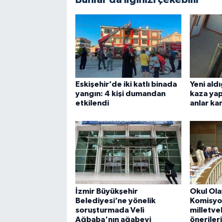
Eskişehir’de iki katlı binada
Yeni ald
yangın: 4 kişi dumandan
kaza yap
etkilendi
anlar k
İzmir Büyükşehir
Okul Ola
Belediyesi’ne yönelik
Komisyo
soruşturmada Veli
milletvek
Ağbaba'nın ağabeyi
önerileri