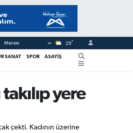
°
Mersin
25
ÜR SANAT
SPOR
ASAYİŞ
 takılıp yere
ıçak çekti. Kadının üzerine