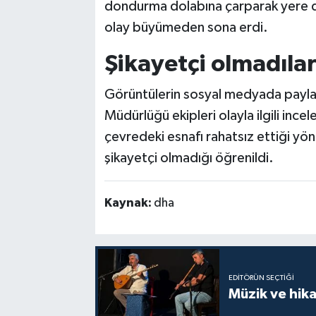
dondurma dolabına çarparak yere d
olay büyümeden sona erdi.
Şikayetçi olmadıla
Görüntülerin sosyal medyada paylaş
Müdürlüğü ekipleri olayla ilgili ince
çevredeki esnafı rahatsız ettiği yö
şikayetçi olmadığı öğrenildi.
Kaynak:
dha
EDITÖRÜN SEÇTIĞI
Müzik ve hika