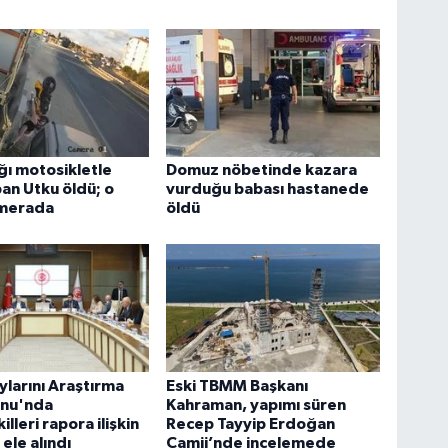
ığı motosikletle
Domuz nöbetinde kazara
an Utku öldü; o
vurduğu babası hastanede
amerada
öldü
ylarını Araştırma
Eski TBMM Başkanı
nu'nda
Kahraman, yapımı süren
illeri rapora ilişkin
Recep Tayyip Erdoğan
 ele alındı
Camii’nde incelemede