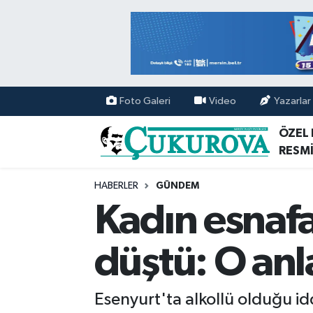
Mersin Nöbetçi Eczaneler
Mersin Hava Durumu
Foto Galeri
Video
Yazarlar
Mersin Namaz Vakitleri
ÖZEL
RESMİ
Mersin Trafik Yoğunluk Haritası
HABERLER
GÜNDEM
Süper Lig Puan Durumu ve Fikstür
Kadın esnafa 
Tüm Manşetler
düştü: O an
Son Dakika Haberleri
Esenyurt'ta alkollü olduğu iddi
Haber Arşivi