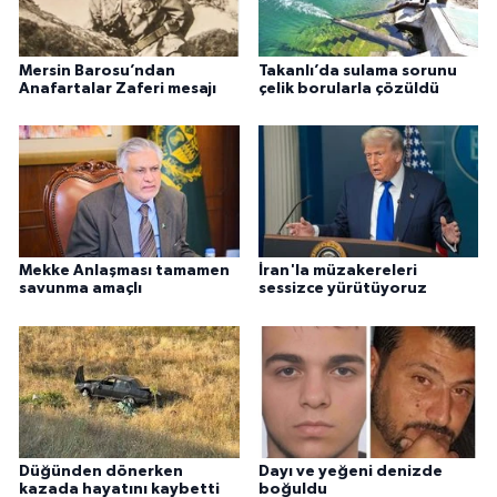
Mersin Barosu’ndan
Takanlı’da sulama sorunu
Anafartalar Zaferi mesajı
çelik borularla çözüldü
Mekke Anlaşması tamamen
İran'la müzakereleri
savunma amaçlı
sessizce yürütüyoruz
Düğünden dönerken
Dayı ve yeğeni denizde
kazada hayatını kaybetti
boğuldu