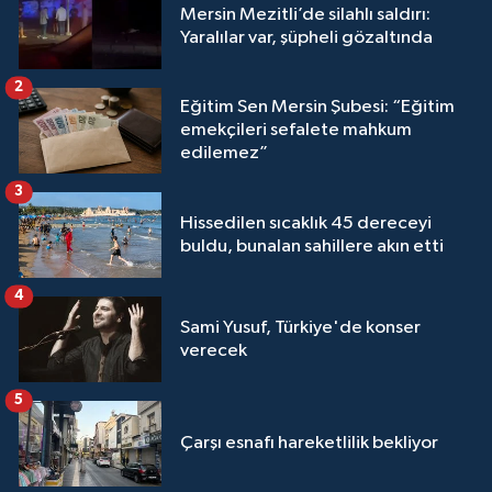
Mersin Mezitli’de silahlı saldırı:
Yaralılar var, şüpheli gözaltında
2
Eğitim Sen Mersin Şubesi: “Eğitim
emekçileri sefalete mahkum
edilemez”
3
Hissedilen sıcaklık 45 dereceyi
buldu, bunalan sahillere akın etti
4
Sami Yusuf, Türkiye'de konser
verecek
5
Çarşı esnafı hareketlilik bekliyor