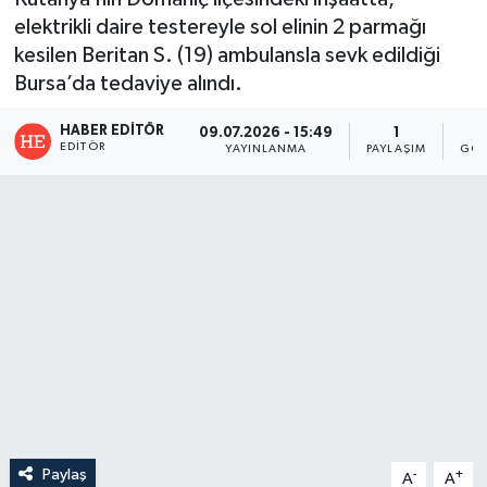
elektrikli daire testereyle sol elinin 2 parmağı
kesilen Beritan S. (19) ambulansla sevk edildiği
Bursa’da tedaviye alındı.
HABER EDITÖR
09.07.2026 - 15:49
1
EDITÖR
YAYINLANMA
PAYLAŞIM
GÖS
Paylaş
-
+
A
A